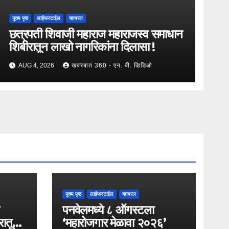
मुख्य पृष्ठ
लाईफस्टाईल
व्हायरल
छत्रपती शिवाजी महाराज महाराजस्व समाधान
शिबीरातून लाखो नागरिकांना दिलासा !
AUG 4, 2026
खबरबात 360 - एन. बी. व्हिडिओ
मुख्य पृष्ठ
लाईफस्टाईल
व्हायरल
पनवेलमध्ये ८ ऑगस्टला
रातून
‘महारोजगार मेळावा २०२६’