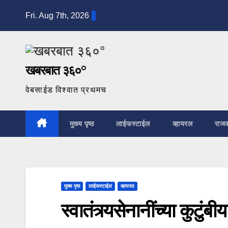
Skip
Fri. Aug 7th, 2026
to
content
खबरबात ३६०°
वेबसाईड विश्वात प्रथमच
मुख्य पृष्ठ
लाईफस्टाईल
व्हायरल
राज
मुख्य पृष्ठ
लाईफस्टाईल
व्हायरल
स्वातंत्र्यसेनानींच्या कुटुंबी