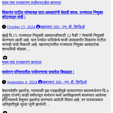
मुख्य पृष्ठ
राजकारण
लाईफस्टाईल
व्हायरल
विक्रांत पाटील यांच्यासह सात आमदारांनी घेतली शपथ, राज्यपाल नियुक्त
कोट्यातून संधी !
October 15, 2024
खबरबात 360 - एन. बी. व्हिडिओ
मुंबई दि.15: राज्यपाल नियुक्ती आमदारकीसाठी 12 पैकी 7 नेत्यांची नियुक्ती
करण्यात आली आहे. यात पनवेल पालिकेचे माजी उपमाहापौर विक्रांत पाटील
यांनाही संधी मिळाली आहे. महाराष्ट्रातील राज्यपाल नियुक्त आमदारांचा
शपथविधी सोहळा…
मुख्य पृष्ठ
राजकारण
व्हायरल
माथेरान परिसरातील पर्यावरणाचा समतोल बिघडला !
September 4, 2024
खबरबात 360 - एन. बी. व्हिडिओ
बेकायदेशीर वृक्षतोड, पावसाळी वृक्ष पडझडीमुळे वातावरणात बदलमाथेरान दि.४
(मुकुंद रांजणे) काही वर्षांपासून माथेरान मध्ये अनधिकृतपणे बांधण्यात आलेल्या
हॉटेल्समध्ये बेसुमार वृक्षतोड करण्यात आलेली दिसत आहे. तर पावसाळ्यात
अतिवृष्टीमुळे सुध्दा जुनी झालेली…