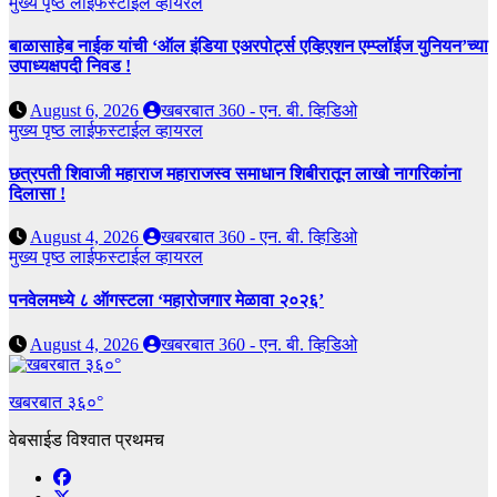
मुख्य पृष्ठ
लाईफस्टाईल
व्हायरल
बाळासाहेब नाईक यांची ‘ऑल इंडिया एअरपोर्ट्स एव्हिएशन एम्प्लॉईज युनियन’च्या
उपाध्यक्षपदी निवड !
August 6, 2026
खबरबात 360 - एन. बी. व्हिडिओ
मुख्य पृष्ठ
लाईफस्टाईल
व्हायरल
छत्रपती शिवाजी महाराज महाराजस्व समाधान शिबीरातून लाखो नागरिकांना
दिलासा !
August 4, 2026
खबरबात 360 - एन. बी. व्हिडिओ
मुख्य पृष्ठ
लाईफस्टाईल
व्हायरल
पनवेलमध्ये ८ ऑगस्टला ‘महारोजगार मेळावा २०२६’
August 4, 2026
खबरबात 360 - एन. बी. व्हिडिओ
खबरबात ३६०°
वेबसाईड विश्वात प्रथमच