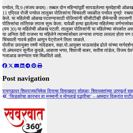
पनवेल, दि.9 (संजय कदम) : तब्बल दोन महिन्यांपूर्वी सापडलेल्या मृतदेहाची
11 एप्रिल रोजी पनवेल तालुका पोलिसांना चिंचवली जवळील पनवेल दुन्द्रे रस्त्
केले. या महिलेची ओळख पटवण्यासाठी पोलिसांनी सीसीटीव्ही कॅमेऱ्याची तपासणी
पोलिसांचा तांत्रिक तपास सुरू केला. यावेळी हत्या झालेल्या महिलेच्या वर्णना
(वय 30) या महिलेची ओळख पटली. तालुका पोलिसांनी या महिलेच्या संपर्कात असल
या अनिता देवी राजभर या महिलेने त्याच्यासोबत लग्नाचा तगादा लावला होता पण 
चिंचवली गावचे हद्दीत आणून पेट्रोलने तिला जाळले.
पोलीस उपायुक्त रश्मी नांदेडकर, सहा.पो.आयुक्त भाऊसाहेब ढोले यांच्या मार्गदर्
पो.अंमलदार सुनील कुदळे, आकाश भगत, शिवाजी बाबर, सतीश तांडेल, विजय देवरे, 
गजाआड करण्यात यश मिळविले आहे.
Post navigation
रायगडावर शिवराज्याभिषेक दिनाचा दिमाखदार सोहळा; शिवभक्तांच्या उत्स्फूर्त 
‘सिडकोचा कारभार हा मनमानी व मोगलाई पद्धतीचा’ – आमदार विक्रांत पाटी