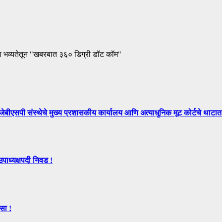
ा भव्यतेतून "खबरबात ३६० डिग्री डॉट कॉम"
े मुख्य प्रशासकीय कार्यालय आणि अत्याधुनिक मूट कोर्टचे थाटात ल
उपाध्यक्षपदी निवड !
सा !