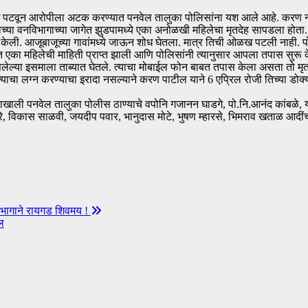
 ओळख पटवून आरोपीला अटक करण्यात पनवेल तालुका पोलिसांना यश आले आहे. करण न
याच्या वनविभागाच्या जागेत झुडपामध्ये एका अनोळखी महिलेचा मृतदेह सापडला होता
 केली. आजूबाजूच्या गावांमध्ये जाऊन शोध घेतला. मात्र तिची ओळख पटली नाही. प
सोबत एका महिलेची माहिती प्राप्त झाली आणि पोलिसांनी त्यानुसार आपला तपास सुरू
ेल्या इसमाला ताब्यात घेतले. त्याचा मोबाईल फोन बाबत तपास केला असता तो मृत 
त्याचा लग्न करण्याचा इरादा नसल्याने करण पाटील याने 6 एप्रिल रोजी तिच्या डो
शनाखाली पनवेल तालुका पोलीस ठाण्याचे वपोनि गजानन घाडगे, पो.नि.आनंद कांबळे, या
विकास साळवी, जयदीप पवार, भानुदास मोटे, भुषण म्हारसे, भिमराव खताळ आदींच्या प
सहभागाने रायगड शिवमय !
ल