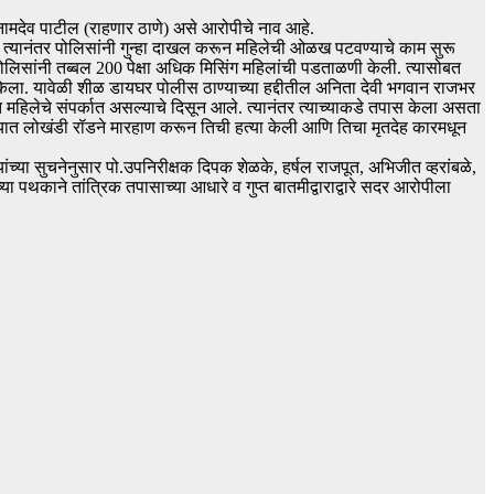
ामदेव पाटील (राहणार ठाणे) असे आरोपीचे नाव आहे.
. त्यानंतर पोलिसांनी गुन्हा दाखल करून महिलेची ओळख पटवण्याचे काम सुरू
ोलिसांनी तब्बल 200 पेक्षा अधिक मिसिंग महिलांची पडताळणी केली. त्यासोबत
 केला. यावेळी शीळ डायघर पोलीस ठाण्याच्या हद्दीतील अनिता देवी भगवान राजभर
महिलेचे संपर्कात असल्याचे दिसून आले. त्यानंतर त्याच्याकडे तपास केला असता
क्यात लोखंडी रॉडने मारहाण करून तिची हत्या केली आणि तिचा मृतदेह कारमधून
ंच्या सुचनेनुसार पो.उपनिरीक्षक दिपक शेळके, हर्षल राजपूत, अभिजीत व्हरांबळे,
थकाने तांत्रिक तपासाच्या आधारे व गुप्त बातमीद्वाराद्वारे सदर आरोपीला