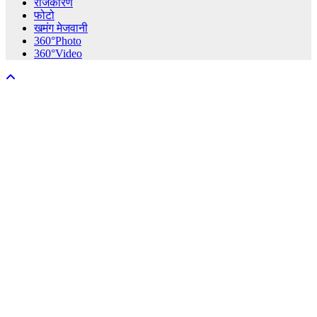
राजकारण
फोटो
खमंग मेजवानी
360°Photo
360°Video