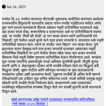
Jan 24, 2025
पनवेल दि.२४: पनवेल कल्चरल सेंटरतर्फे नुकत्याच आयोजित करण्यात आलेल्या
राज्यस्तरीय हिंदुस्तानी शास्त्रीय ख्याल गायन स्पर्धेत गडहिंग्लज येथील अर्णव
बुवा याने प्रथम क्रमांकाचे शैलजा तळेकर स्मृती पारितोषिक पटकावले आहे.
दहा हजार रुपये रोख, सन्मानचिन्ह व प्रमाणपत्र असे या पारितोषिकाचे स्वरुप
आहे. या स्पर्धेत ‘मियाँ की तोडी’ हा राग सादर करुन त्यांने उपस्थितांची मने
जिंकली. पुणे येथील अथर्व बुरसे याने सात हजार रुपयांचे पं. वामनराव भावे स्मृती
पारितोषिक संपादन केले. त्याने या स्पर्धेत ‘मारु बिहाग’ राग सादर केला. पुणे
इथल्याच सागर देशमुख याने पाच हजार रुपयांचे प्रभाकर आघारकर स्मृती
पारितोषिक मिळविले तर ठाणे येथील केदार खोंड याला चार हजार रुपयांचे
विश्वास भिडे स्मृती विशेष गुणवत्ता पारितोषिक देऊन गौरविण्यात आले. सगळेच
युवा गायक तयारीचे असल्यामुळे स्पर्धा अतिशय चुरशीची झाली. विदुषी शुभदा
पावगी आणि पं. मोहनकुमार दरेकर यांनी स्पर्धेचे परीक्षण केले तर सिद्धार्थ कर्वे,
सिद्धार्थ जोशी, भूषण पाटील आणि कौस्तुभ भाग्यवंत या युवा कलाकारांनी
स्पर्धकांना उचित अशी साथसंगत केली. एकूणच स्पर्धेची ही अंतिम फेरी म्हणजे
रसिकांसाठी एक दर्जेदार युवा संगीत संमेलनच ठरले. स्पर्धा समिती प्रमुख मधुरा
सोहनी यांनी स्पर्धेचे नेटके नियोजन केले. साधारणपणे अशा प्रकारच्या
स्पर्धांमधून महिलावर्गाचा वरचष्मा दिसून येतो पण यावर्षी मुलांनी बाजी मारल्याचे
दिसून आले.
मुंबई उपनगरच्या उमेश गुप्ताने पटकावला राज्यस्तरीय शरीरसौष्ठव
‘नमो चषक २०२५ किताब’ !