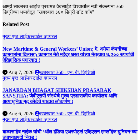
आम्ही साकारत आहोत प्रथमच वेबसाईट विश्वातील नवी संकल्पना 360
डिग्रीच्या भव्यतेतून "खबरबात ३६० डिग्री डॉट कॉम"
Related Post
मुख्य पृष्ठ
लाईफस्टाईल
व्हायरल
New Maritime & General Workers’ Union: मे. अमेया कंपनीच्या
कामगारांना दिलासा; कामगार नेते महेंद्र घरत यांच्या नेतृत्वात ७,२०० रुपयांची
ऐतिहासिक पगारवाढ !
Aug 7, 2026
खबरबात 360 - एन. बी. व्हिडिओ
मुख्य पृष्ठ
लाईफस्टाईल
व्हायरल
JANARDAN BHAGAT SHIKSHAN PRASARAK
SANSTHA: जेबीएसपी संस्थेचे मुख्य प्रशासकीय कार्यालय आणि
अत्याधुनिक मूट कोर्टचे थाटात लोकार्पण !
Aug 6, 2026
खबरबात 360 - एन. बी. व्हिडिओ
मुख्य पृष्ठ
लाईफस्टाईल
व्हायरल
बाळासाहेब नाईक यांची ‘ऑल इंडिया एअरपोर्ट्स एव्हिएशन एम्प्लॉईज युनियन’च्या
उपाध्यक्षपदी निवड !