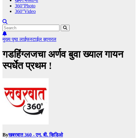
खमंग मेजवानी
360°Photo
360°Video
मुख्य पृष्ठ
लाईफस्टाईल
व्हायरल
गडहिंग्लजचा अर्णव बुवा ख्याल गायन
स्पर्धेत प्रथम !
By
खबरबात 360 - एन. बी. व्हिडिओ