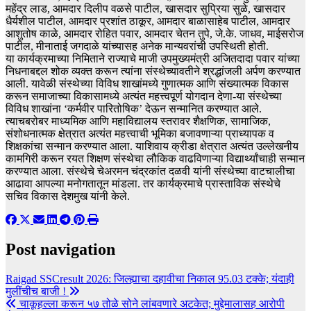
महेंद्र लाड, आमदार दिलीप वळसे पाटील, खासदार सुप्रिया सुळे, खासदार
धैर्यशील पाटील, आमदार प्रशांत ठाकूर, आमदार बाळासाहेब पाटील, आमदार
आशुतोष काळे, आमदार रोहित पवार, आमदार चेतन तुपे, जे.के. जाधव, माईसरोज
पाटील, मीनाताई जगदाळे यांच्यासह अनेक मान्यवरांची उपस्थिती होती.
या कार्यक्रमाच्या निमिताने राज्याचे माजी उपमुख्यमंत्री अजितदादा पवार यांच्या
निधनाबद्दल शोक व्यक्त करून त्यांना संस्थेच्यावतीने श्रद्धांजली अर्पण करण्यात
आली. यावेळी संस्थेच्या विविध शाखांमध्ये गुणात्मक आणि संख्यात्मक विकास
करून समाजाच्या विकासामध्ये अत्यंत महत्त्वपूर्ण योगदान देणा-या संस्थेच्या
विविध शाखांना ‘कर्मवीर पारितोषिक’ देऊन सन्मानित करण्यात आले.
त्याचबरोबर माध्यमिक आणि महाविद्यालय स्तरावर शैक्षणिक, सामाजिक,
संशोधनात्मक क्षेत्रात अत्यंत महत्त्वाची भूमिका बजावणाऱ्या प्राध्यापक व
शिक्षकांचा सन्मान करण्यात आला. याशिवाय क्रीडा क्षेत्रात अत्यंत उल्लेखनीय
कामगिरी करून रयत शिक्षण संस्थेचा लौकिक वाढविणाऱ्या विद्यार्थ्यांचाही सन्मान
करण्यात आला. संस्थेचे चेअरमन चंद्रकांत दळवी यांनी संस्थेच्या वाटचालीचा
आढावा आपल्या मनोगतातून मांडला. तर कार्यक्रमाचे प्रास्ताविक संस्थेचे
सचिव विकास देशमुख यांनी केले.
Post navigation
Raigad SSCresult 2026: जिल्ह्याचा दहावीचा निकाल 95.03 टक्के; यंदाही
मुलींचीच बाजी !
चाकूहल्ला करून ५७ तोळे सोने लांबवणारे अटकेत; मुद्देमालासह आरोपी