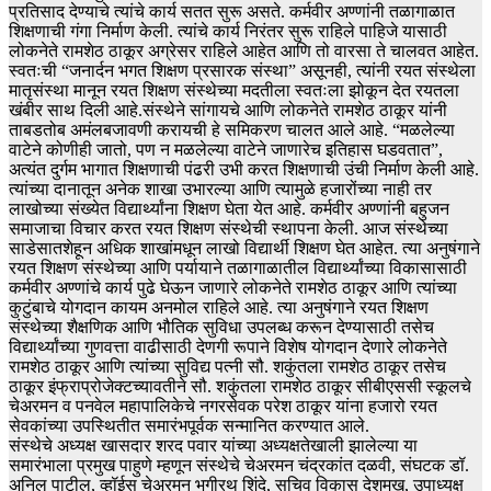
प्रतिसाद देण्याचे त्यांचे कार्य सतत सुरू असते. कर्मवीर अण्णांनी तळागाळात
शिक्षणाची गंगा निर्माण केली. त्यांचे कार्य निरंतर सुरू राहिले पाहिजे यासाठी
लोकनेते रामशेठ ठाकूर अग्रेसर राहिले आहेत आणि तो वारसा ते चालवत आहेत.
स्वतःची “जनार्दन भगत शिक्षण प्रसारक संस्था” असूनही, त्यांनी रयत संस्थेला
मातृसंस्था मानून रयत शिक्षण संस्थेच्या मदतीला स्वतःला झोकून देत रयतला
खंबीर साथ दिली आहे.संस्थेने सांगायचे आणि लोकनेते रामशेठ ठाकूर यांनी
ताबडतोब अमंलबजावणी करायची हे समिकरण चालत आले आहे. “मळलेल्या
वाटेने कोणीही जातो, पण न मळलेल्या वाटेने जाणारेच इतिहास घडवतात”,
अत्यंत दुर्गम भागात शिक्षणाची पंढरी उभी करत शिक्षणाची उंची निर्माण केली आहे.
त्यांच्या दानातून अनेक शाखा उभारल्या आणि त्यामुळे हजारोंच्या नाही तर
लाखोच्या संख्येत विद्यार्थ्यांना शिक्षण घेता येत आहे. कर्मवीर अण्णांनी बहुजन
समाजाचा विचार करत रयत शिक्षण संस्थेची स्थापना केली. आज संस्थेच्या
साडेसातशेहून अधिक शाखांमधून लाखो विद्यार्थी शिक्षण घेत आहेत. त्या अनुषंगाने
रयत शिक्षण संस्थेच्या आणि पर्यायाने तळागाळातील विद्यार्थ्यांच्या विकासासाठी
कर्मवीर अण्णांचे कार्य पुढे घेऊन जाणारे लोकनेते रामशेठ ठाकूर आणि त्यांच्या
कुटुंबाचे योगदान कायम अनमोल राहिले आहे. त्या अनुषंगाने रयत शिक्षण
संस्थेच्या शैक्षणिक आणि भौतिक सुविधा उपलब्ध करून देण्यासाठी तसेच
विद्यार्थ्यांच्या गुणवत्ता वाढीसाठी देणगी रूपाने विशेष योगदान देणारे लोकनेते
रामशेठ ठाकूर आणि त्यांच्या सुविद्य पत्नी सौ. शकुंतला रामशेठ ठाकूर तसेच
ठाकूर इंफ्राप्रोजेक्टच्यावतीने सौ. शकुंतला रामशेठ ठाकूर सीबीएससी स्कूलचे
चेअरमन व पनवेल महापालिकेचे नगरसेवक परेश ठाकूर यांना हजारो रयत
सेवकांच्या उपस्थितीत समारंभपूर्वक सन्मानित करण्यात आले.
संस्थेचे अध्यक्ष खासदार शरद पवार यांच्या अध्यक्षतेखाली झालेल्या या
समारंभाला प्रमुख पाहुणे म्हणून संस्थेचे चेअरमन चंद्रकांत दळवी, संघटक डॉ.
अनिल पाटील, व्हॉईस चेअरमन भगीरथ शिंदे, सचिव विकास देशमुख, उपाध्यक्ष