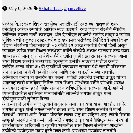
May 9, 2026
#khabarbaat
,
#panvellive
पनवेल दि.९: रयत शिक्षण संस्थेच्या प्रगतीसाठी स्वतःच्या दातृत्वाने शंभर
कोटींहून अधिक रुपयांची आर्थिक मदत करणारे, रयत शिक्षण संस्थेचे मॅनेजिंग
कौन्सिल सदस्य माजी खासदार, थोर देणगीदार लोकनेते रामशेठ ठाकूर व त्यांच्या
सुविद्य पत्नी शकुंतला ठाकूर तसेच ठाकूर इंफ्राप्रोजेक्ट लिमिटेडने यंदाही रयत
शिक्षण संस्थेच्या विकासासाठी ०३ कोटी ६२ लाख रुपयांची देणगी दिली असून
त्याबद्दल त्यांचा रयत शिक्षण संस्थेच्या वतीने संस्थेचे अध्यक्ष खासदार शरद पवार
यांच्या हस्ते आज सातारा येथे कर्मवीर भूमीत जाहीर हृद्य सत्कार करण्यात आला.
रयत शिक्षण संस्थेचे संस्थापक पद्मभूषण कर्मवीर भाऊराव पाटील अर्थात
कर्मवीर अण्णा यांचा ६७ वी पुण्यतिथी कार्यक्रम सातारा येथे समाधी परिसरात
संपन्न झाला. यावेळी कर्मवीर अण्णा आणि रयत माऊली यांच्या समाधीला
अभिवादन करून हा समारंभ पार पडला. यावेळी लोकनेते रामशेठ ठाकूर यांच्या
अमृतमहोत्सवी वाढदिवसानिमित्त रयत शिक्षण संस्थेच्या वतीने संस्थेचे अध्यक्ष
शरद पवार यांच्या हस्ते विशेष सत्कार व अभिष्टचिंतन करण्यात आले. यावेळी
व्यासपीठावरील उपस्थित मान्यवरांनीही लोकनेते रामशेठ ठाकूर यांना
दीर्घायुष्यासाठी शुभेच्छा दिल्या.
आपल्याकडील पैशांचा दातृत्वाने सदुपयोग कसा करायचा याचा आदर्श लोकनेते
रामशेठ ठाकूर यांनी सगळ्यांसमोर ठेवला आहे. रयत शिक्षण संस्थेचे ते माजी
विद्यार्थी. ‘कमवा आणि शिका’ योजनेत त्यांचा सहभाग राहिला आहे. त्यांनी शिक्षक
म्हणूनही संस्थेत सेवा केली. लोकनेते रामशेठ ठाकूर यांचे वैशिष्ट्य म्हणजे त्यांनी
शहरांसोबतच आदिवासी व ग्रामीण भागातील रयत शिक्षण संस्थेच्या शाखांना
वेळोवेळी गरजेनुसार उदार हस्ते मदत केली. संस्थेच्या गरजांवर तातडीने