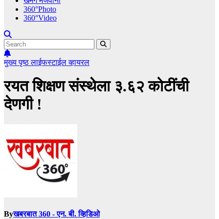
खमंग मेजवानी
360°Photo
360°Video
मुख्य पृष्ठ
लाईफस्टाईल
व्हायरल
रयत शिक्षण संस्थेला ३.६२ कोटींची
देणगी !
By
खबरबात 360 - एन. बी. व्हिडिओ