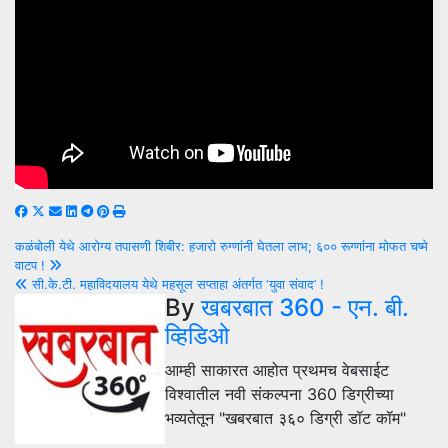
Post
कळंबोली येथे आरोग्य तपासणी शिबीर: हजारो रुग्णांनी घेतला लाभ; ६०० रूग्णांना मोफत चष्मे
वाटप !
navigation
सी.के.टी. महाविदयालय येथे महसूल सप्ताहा अंतर्गत ‘युवा संवाद’ !
By
खबरबात 360 - एन. बी.
व्हिडिओ
आम्ही साकारत आहोत प्रथमच वेबसाईट
विश्वातील नवी संकल्पना 360 डिग्रीच्या
भव्यतेतून "खबरबात ३६० डिग्री डॉट कॉम"