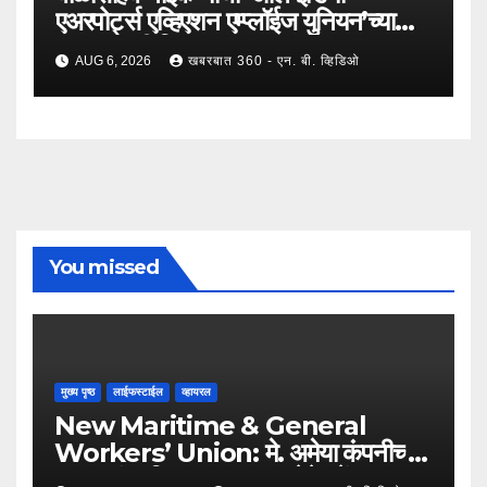
एअरपोर्ट्स एव्हिएशन एम्प्लॉईज युनियन’च्या
उपाध्यक्षपदी निवड !
AUG 6, 2026
खबरबात 360 - एन. बी. व्हिडिओ
You missed
मुख्य पृष्ठ
लाईफस्टाईल
व्हायरल
New Maritime & General
Workers’ Union: मे. अमेया कंपनीच्या
कामगारांना दिलासा; कामगार नेते महेंद्र घरत