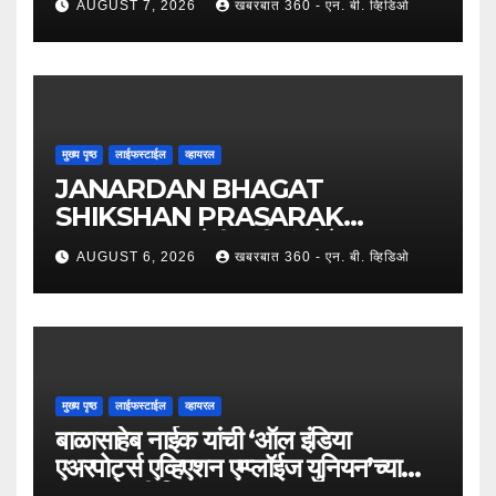
AUGUST 7, 2026
खबरबात 360 - एन. बी. व्हिडिओ
यांच्या नेतृत्वात ७,२०० रुपयांची ऐतिहासिक
पगारवाढ !
मुख्य पृष्ठ
लाईफस्टाईल
व्हायरल
JANARDAN BHAGAT
SHIKSHAN PRASARAK
SANSTHA: जेबीएसपी संस्थेचे मुख्य
AUGUST 6, 2026
खबरबात 360 - एन. बी. व्हिडिओ
प्रशासकीय कार्यालय आणि अत्याधुनिक मूट
कोर्टचे थाटात लोकार्पण !
मुख्य पृष्ठ
लाईफस्टाईल
व्हायरल
बाळासाहेब नाईक यांची ‘ऑल इंडिया
एअरपोर्ट्स एव्हिएशन एम्प्लॉईज युनियन’च्या
उपाध्यक्षपदी निवड !