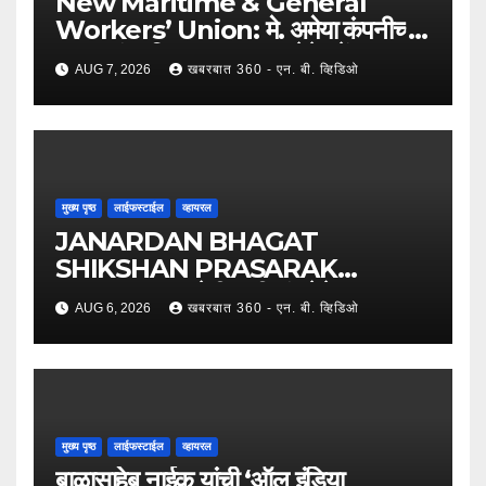
New Maritime & General
Workers’ Union: मे. अमेया कंपनीच्या
कामगारांना दिलासा; कामगार नेते महेंद्र घरत
AUG 7, 2026
खबरबात 360 - एन. बी. व्हिडिओ
यांच्या नेतृत्वात ७,२०० रुपयांची ऐतिहासिक
पगारवाढ !
मुख्य पृष्ठ
लाईफस्टाईल
व्हायरल
JANARDAN BHAGAT
SHIKSHAN PRASARAK
SANSTHA: जेबीएसपी संस्थेचे मुख्य
AUG 6, 2026
खबरबात 360 - एन. बी. व्हिडिओ
प्रशासकीय कार्यालय आणि अत्याधुनिक मूट
कोर्टचे थाटात लोकार्पण !
मुख्य पृष्ठ
लाईफस्टाईल
व्हायरल
बाळासाहेब नाईक यांची ‘ऑल इंडिया