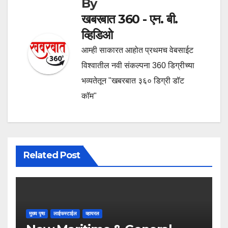
By
खबरबात 360 - एन. बी.
व्हिडिओ
आम्ही साकारत आहोत प्रथमच वेबसाईट
विश्वातील नवी संकल्पना 360 डिग्रीच्या
भव्यतेतून "खबरबात ३६० डिग्री डॉट
कॉम"
Related Post
मुख्य पृष्ठ
लाईफस्टाईल
व्हायरल