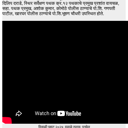
दिलिप दराडे, स्थिर सर्वेक्षण पथक क्र.१२ पथकाचे प्रमुख प्रशांत वायचळ,
सहा. पथक प्रमुख, अशोक कुमार, कोमोठे पोलीस ठाण्याचे पो.शि. गणपती
पाटील, खारघर पोलीस ठाण्याचे पो.शि.भूषण चौधरी उपस्थित होते.
दिवाळी पहाट २०२४, वडाळे तलाव, पनवेल