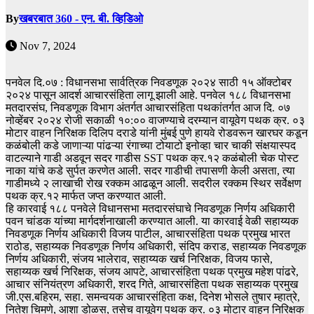
By
खबरबात 360 - एन. बी. व्हिडिओ
Nov 7, 2024
पनवेल दि.०७ : विधानसभा सार्वत्रिक निवडणूक २०२४ साठी १५ ऑक्टोबर
२०२४ पासून आदर्श आचारसंहिता लागू झाली आहे. पनवेल १८८ विधानसभा
मतदारसंघ, निवडणूक विभाग अंतर्गत आचारसंहिता पथकांतर्गत आज दि. ०७
नोव्हेंबर २०२४ रोजी सकाळी १०:०० वाजण्याचे दरम्यान वायूवेग पथक क्र. ०३
मोटार वाहन निरिक्षक दिलिप दराडे यांनी मुंबई पुणे हायवे रोडवरून खारघर कडून
कळंबोली कडे जाणाऱ्या पांढऱ्या रंगाच्या टोयाटो इनोव्हा चार चाकी संक्षयास्पद
वाटल्याने गाडी अडवून सदर गाडीस SST पथक क्र.१२ कळंबोली चेक पोस्ट
नाका यांचे कडे सुर्पत करणेत आली. सदर गाडीची तपासणी केली असता, त्या
गाडीमध्ये २ लाखाची रोख रक्कम आढळून आली. सदरील रक्कम स्थिर सर्वेक्षण
पथक क्र.१२ मार्फत जप्त करण्यात आली.
हि कारवाई १८८ पनवेले विधानसभा मतदारसंघाचे निवडणूक निर्णय अधिकारी
पवन चांडक यांच्या मार्गदर्शनाखाली करण्यात आली. या कारवाई वेळी सहाय्यक
निवडणूक निर्णय अधिकारी विजय पाटील, आचारसंहिता पथक प्रमुख भारत
राठोड, सहाय्यक निवडणूक निर्णय अधिकारी, संदिप कराड, सहाय्यक निवडणूक
निर्णय अधिकारी, संजय भालेराव, सहाय्यक खर्च निरिक्षक, विजय फासे,
सहाय्यक खर्च निरिक्षक, संजय आपटे, आचारसंहिता पथक प्रमुख महेश पांढरे,
आचार संनियंत्रण अधिकारी, शरद गिते, आचारसंहिता पथक सहाय्यक प्रमुख
जी.एस.बहिरम, सहा. समन्वयक आचारसंहिता कक्ष, दिनेश भोसले तुषार म्हात्रे,
नितेश चिमणे, आशा डोळस, तसेच वायूवेग पथक क्र. ०३ मोटार वाहन निरिक्षक