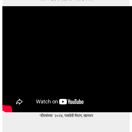
‘दीपसंध्या’ २०२४, गावदेवी मैदान, खारघर