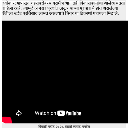
स्वीकारल्यापासून शहराबरोबरच ग्रामीण भागातही विकासकामांचा आलेख चढता
राहिला आहे, त्यामुळे आमदार प्रशांत ठाकूर यांच्या प्रचारार्थ होत असलेल्या
रॅलीला उदंड प्रतिसाद लाभत असल्याचे चित्र या ठिकाणी पहायला मिळाले.
दिवाळी पहाट २०२४, वडाळे तलाव, पनवेल