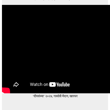
‘दीपसंध्या’ २०२४, गावदेवी मैदान, खारघर