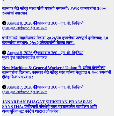
कामगार नेते महेंद्र घरत यांची यशस्वी मध्यस्थी; JWR कामगारांना ३०००
रुपयांची पगारवाढ
August 8, 2026
खबरबात 360 - एन. बी. व्हिडिओ
मुख्य पृष्ठ
लाईफस्टाईल
व्हायरल
पनवेलमध्ये ‘महारोजगार मेळावा २०२६’ला हजारोंचा उत्स्फूर्त प्रतिसाद; ६४
कंपन्यांचा सहभाग; २५०२ उमेदवारांनी घेतला लाभ !
August 8, 2026
खबरबात 360 - एन. बी. व्हिडिओ
मुख्य पृष्ठ
लाईफस्टाईल
व्हायरल
New Maritime & General Workers’ Union: मे. अमेया कंपनीच्या
कामगारांना दिलासा; कामगार नेते महेंद्र घरत यांच्या नेतृत्वात ७,२०० रुपयांची
ऐतिहासिक पगारवाढ !
August 7, 2026
खबरबात 360 - एन. बी. व्हिडिओ
मुख्य पृष्ठ
लाईफस्टाईल
व्हायरल
JANARDAN BHAGAT SHIKSHAN PRASARAK
SANSTHA: जेबीएसपी संस्थेचे मुख्य प्रशासकीय कार्यालय आणि
अत्याधुनिक मूट कोर्टचे थाटात लोकार्पण !