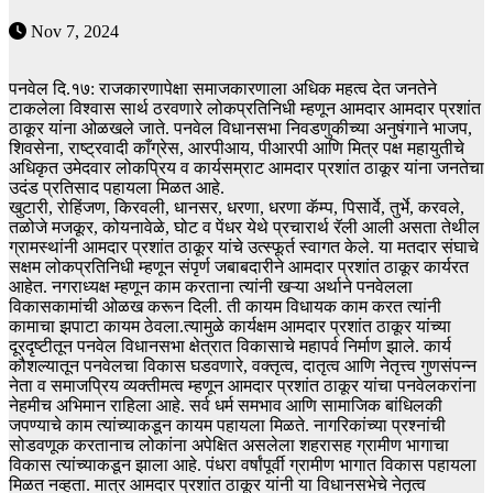
Nov 7, 2024
पनवेल दि.१७: राजकारणापेक्षा समाजकारणाला अधिक महत्व देत जनतेने
टाकलेला विश्वास सार्थ ठरवणारे लोकप्रतिनिधी म्हणून आमदार आमदार प्रशांत
ठाकूर यांना ओळखले जाते. पनवेल विधानसभा निवडणुकीच्या अनुषंगाने भाजप,
शिवसेना, राष्ट्रवादी काँग्रेस, आरपीआय, पीआरपी आणि मित्र पक्ष महायुतीचे
अधिकृत उमेदवार लोकप्रिय व कार्यसम्राट आमदार प्रशांत ठाकूर यांना जनतेचा
उदंड प्रतिसाद पहायला मिळत आहे.
खुटारी, रोहिंजण, किरवली, धानसर, धरणा, धरणा कॅम्प, पिसार्वे, तुर्भे, करवले,
तळोजे मजकूर, कोयनावेळे, घोट व पेंधर येथे प्रचारार्थ रॅली आली असता तेथील
ग्रामस्थांनी आमदार प्रशांत ठाकूर यांचे उत्स्फूर्त स्वागत केले. या मतदार संघाचे
सक्षम लोकप्रतिनिधी म्हणून संपृर्ण जबाबदारीने आमदार प्रशांत ठाकूर कार्यरत
आहेत. नगराध्यक्ष म्हणून काम करताना त्यांनी खऱ्या अर्थाने पनवेलला
विकासकामांची ओळख करून दिली. ती कायम विधायक काम करत त्यांनी
कामाचा झपाटा कायम ठेवला.त्यामुळे कार्यक्षम आमदार प्रशांत ठाकूर यांच्या
दूरदृष्टीतून पनवेल विधानसभा क्षेत्रात विकासाचे महापर्व निर्माण झाले. कार्य
कौशल्यातून पनवेलचा विकास घडवणारे, वक्तृत्व, दातृत्व आणि नेतृत्त्व गुणसंपन्न
नेता व समाजप्रिय व्यक्तीमत्व म्हणून आमदार प्रशांत ठाकूर यांचा पनवेलकरांना
नेहमीच अभिमान राहिला आहे. सर्व धर्म समभाव आणि सामाजिक बांधिलकी
जपण्याचे काम त्यांच्याकडून कायम पहायला मिळते. नागरिकांच्या प्रश्नांची
सोडवणूक करतानाच लोकांना अपेक्षित असलेला शहरासह ग्रामीण भागाचा
विकास त्यांच्याकडून झाला आहे. पंधरा वर्षांपूर्वी ग्रामीण भागात विकास पहायला
मिळत नव्हता. मात्र आमदार प्रशांत ठाकूर यांनी या विधानसभेचे नेतृत्व