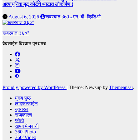
अत्याधुनिक मूट कोर्टचे थाटात लोकार्पण !
August 6, 2026
खबरबात 360 - एन. बी. व्हिडिओ
खबरबात ३६०°
वेबसाईड विश्वात प्रथमच
Proudly powered by WordPress
|
Theme: Newsup by
Themeansar
.
मुख्य पृष्ठ
लाईफस्टाईल
व्हायरल
राजकारण
फोटो
खमंग मेजवानी
360°Photo
360°Video