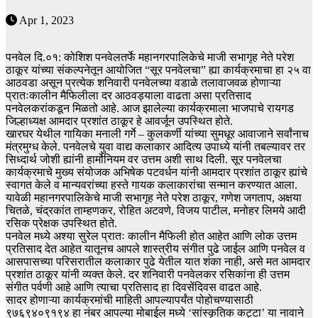
Apr 1, 2023
पनवेल दि.०१: कोशिश पनवेलतर्फे महानगरपालिकेचे माजी सभागृह नेते परेश
ठाकूर यांच्या संकल्पनेतून आयोजित “सूर पनवेलचा” ह्या कार्यक्रमाचा हा २५ वा
आठवडा असून प्रत्येक शनिवारी पनवेलच्या वडाळे तलावाजवळ होणाऱ्या
प्रातःकालीन मैफिलीला दर आठवड्याला वाढता असा प्रतिसाद
पनवेलकरांकडून मिळतो आहे. आज झालेल्या कार्यक्रमाला भाजपाचे रायगड
जिल्हाध्यक्ष आमदार प्रशांत ठाकूर हे आवर्जून उपस्थित होते.
खारघर येथील गायिका मनाली गर्गे – कुलकर्णी यांच्या सुमधूर आवाजाने सर्वांनाच
मंत्रमुग्ध केले. पनवेलचे युवा वाद्य कलाकार आदित्य उपाध्ये यांनी तबल्यावर तर
सिध्दार्थ जोशी ह्यांनी हार्मोनियम वर उत्तम अशी साथ दिली. सूर पनवेलचा
कार्यक्रमाचे मुख्य संयोजक अभिषेक पटवर्धन यांनी आमदार प्रशांत ठाकूर ह्यांचे
स्वागत केले व मान्यवरांच्या हस्ते गायक कलाकारांचा सन्मान करण्यात आला.
यावेळी महानगरपालिकेचे माजी सभागृह नेते परेश ठाकूर, गणेश जगताप, अक्षया
चितळे, चंद्रकांत ताम्हणकर, रोहित अटवणे, विजय पाटील, मनोहर लिमये आदी
रसिक प्रेक्षक उपस्थित होते.
पनवेल मध्ये अश्या सुरेल प्रातः कालीन मैफिली होत आहेत आणि लोक उत्तम
प्रतिसाद देत आहेत यातूनच आपले शास्त्रीय संगीत पुढे जाईल आणि पनवेल व
आसपासच्या परिसरातील कलाकार पुढे येतील यात शंका नाही, असे मत आमदार
प्रशांत ठाकूर यांनी व्यक्त केले. दर शनिवारी पनवेलकर रसिकांना ही उत्तम
संगीत पर्वणी आहे आणि त्याचा प्रतिसाद हा दिवसेंदिवस वाढत आहे.
सादर होणाऱ्या कार्यक्रमांची माहिती आपल्यापर्यंत पोहोचण्यासाठी
९७६९४०९१९४ हा नंबर आपल्या मोबाईल मध्ये ‘सांस्कृतिक कट्टा’ या नावाने