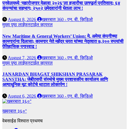
पनवेलमध्ये ‘महारोजगार मेळावा २०२६’ला हजारोंचा उत्स्फूर्त प्रतिसाद; ६४
कंपन्यांचा सहभाग; २५०२ उमेदवारांनी घेतला लाभ !
August 8, 2026
खबरबात 360 - एन. बी. व्हिडिओ
मुख्य पृष्ठ
लाईफस्टाईल
व्हायरल
New Maritime & General Workers’ Union: मे. अमेया कंपनीच्या
कामगारांना दिलासा; कामगार नेते महेंद्र घरत यांच्या नेतृत्वात ७,२०० रुपयांची
ऐतिहासिक पगारवाढ !
August 7, 2026
खबरबात 360 - एन. बी. व्हिडिओ
मुख्य पृष्ठ
लाईफस्टाईल
व्हायरल
JANARDAN BHAGAT SHIKSHAN PRASARAK
SANSTHA: जेबीएसपी संस्थेचे मुख्य प्रशासकीय कार्यालय आणि
अत्याधुनिक मूट कोर्टचे थाटात लोकार्पण !
August 6, 2026
खबरबात 360 - एन. बी. व्हिडिओ
खबरबात ३६०°
वेबसाईड विश्वात प्रथमच