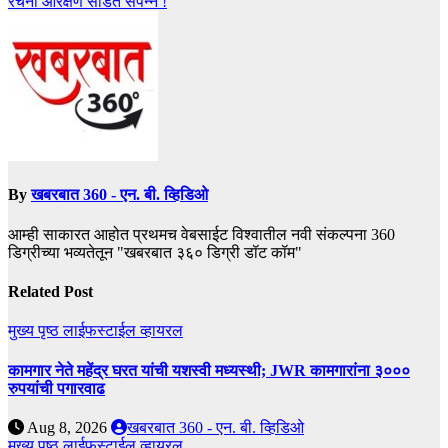
रचना आरक्षण सोडत संपन्न !
By
खबरबात 360 - एन. बी. व्हिडिओ
आम्ही साकारत आहोत प्रथमच वेबसाईट विश्वातील नवी संकल्पना 360
डिग्रीच्या भव्यतेतून "खबरबात ३६० डिग्री डॉट कॉम"
Related Post
मुख्य पृष्ठ
लाईफस्टाईल
व्हायरल
कामगार नेते महेंद्र घरत यांची यशस्वी मध्यस्थी; JWR कामगारांना ३०००
रुपयांची पगारवाढ
Aug 8, 2026
खबरबात 360 - एन. बी. व्हिडिओ
मुख्य पृष्ठ
लाईफस्टाईल
व्हायरल