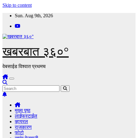
Skip to content
Sun. Aug 9th, 2026
खबरबात ३६०°
वेबसाईड विश्वात प्रथमच
मुख्य पृष्ठ
लाईफस्टाईल
व्हायरल
राजकारण
फोटो