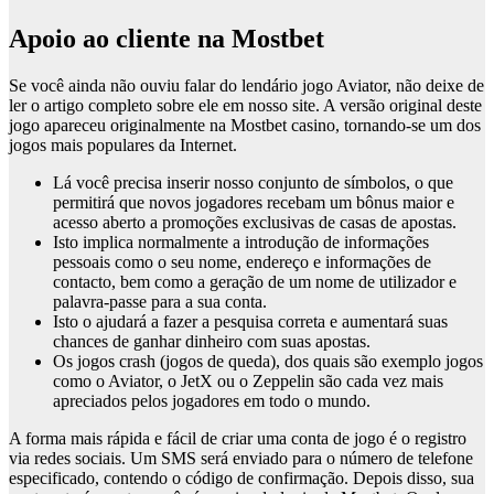
Apoio ao cliente na Mostbet
Se você ainda não ouviu falar do lendário jogo Aviator, não deixe de
ler o artigo completo sobre ele em nosso site. A versão original deste
jogo apareceu originalmente na Mostbet casino, tornando-se um dos
jogos mais populares da Internet.
Lá você precisa inserir nosso conjunto de símbolos, o que
permitirá que novos jogadores recebam um bônus maior e
acesso aberto a promoções exclusivas de casas de apostas.
Isto implica normalmente a introdução de informações
pessoais como o seu nome, endereço e informações de
contacto, bem como a geração de um nome de utilizador e
palavra-passe para a sua conta.
Isto o ajudará a fazer a pesquisa correta e aumentará suas
chances de ganhar dinheiro com suas apostas.
Os jogos crash (jogos de queda), dos quais são exemplo jogos
como o Aviator, o JetX ou o Zeppelin são cada vez mais
apreciados pelos jogadores em todo o mundo.
A forma mais rápida e fácil de criar uma conta de jogo é o registro
via redes sociais. Um SMS será enviado para o número de telefone
especificado, contendo o código de confirmação. Depois disso, sua