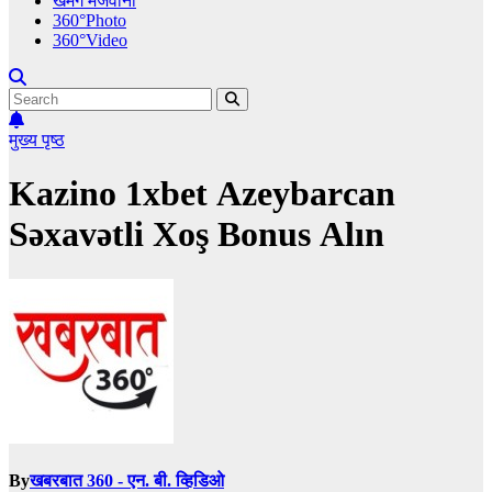
खमंग मेजवानी
360°Photo
360°Video
मुख्य पृष्ठ
Kаzinо 1xbеt Аzеybаrсаn
Səxаvətli Xоş Bоnus Аlın
By
खबरबात 360 - एन. बी. व्हिडिओ