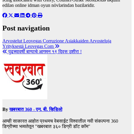
edilən online idman oyun növlərindən bəziləridir.
Post navigation
Arvostelut Leovegas Corruzione Asiakkaiden Arvosteluja
Yrityksestä Leovegas Com
पुढच्यावर्षी बाप्पाचे आगमन १९ दिवस उशीरा !
By
खबरबात 360 - एन. बी. व्हिडिओ
आम्ही साकारत आहोत प्रथमच वेबसाईट विश्वातील नवी संकल्पना 360
डिग्रीच्या भव्यतेतून "खबरबात ३६० डिग्री डॉट कॉम"