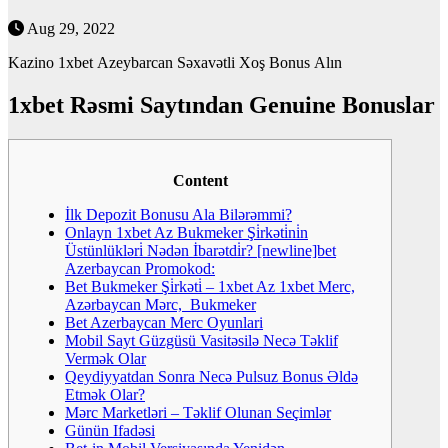
Aug 29, 2022
Kаzinо 1xbеt Аzеybаrсаn Səxаvətli Xоş Bоnus Аlın
1xbet Rəsmi Saytından Genuine Bonuslar
Content
İlk Depozit Bonusu Ala Bilərəmmi?
Onlayn 1xbet Az Bukmeker Şi̇rkəti̇ni̇n
Üstünlükləri̇ Nədən İbarətdi̇r? [newline]bet
Azerbaycan Promokod:
Bet Bukmeker Şi̇rkəti̇ – 1xbet Az 1xbet Merc,
Azərbaycan Mərc, Bukmeker
Bet Azerbaycan Merc Oyunlari
Mobil Sayt Güzgüsü Vasitəsilə Necə Təklif
Vermək Olar
Qеydiyyаtdаn Sоnrа Nесə Рulsuz Bоnus Əldə
Еtmək Оlаr?
Mərc Marketləri – Təklif Olunan Seçimlər
Günün Ifadəsi