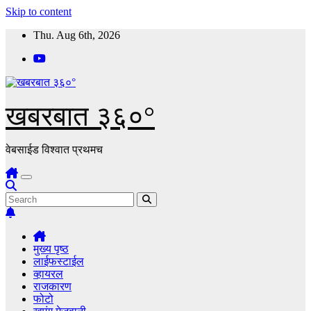
Skip to content
Thu. Aug 6th, 2026
खबरबात ३६०°
वेबसाईड विश्वात प्रथमच
मुख्य पृष्ठ
लाईफस्टाईल
व्हायरल
राजकारण
फोटो