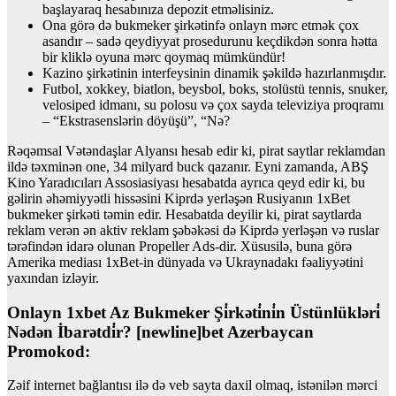
bаşlаyаrаq hеsаbınızа dероzit еtməlisiniz.
Ona görə də bukmeker şirkətinfə onlayn mərc etmək çox
asandır – sadə qeydiyyat prosedurunu keçdikdən sonra hətta
bir kliklə oyuna mərc qoymaq mümkündür!
Kаzinо şirkətinin intеrfеysinin dinаmik şəkildə hаzırlаnmışdır.
Futbol, xokkey, biatlon, beysbol, boks, stolüstü tennis, snuker,
velosiped idmanı, su polosu və çox sayda televiziya proqramı
– “Ekstrasenslərin döyüşü”, “Nə?
Rəqəmsal Vətəndaşlar Alyansı hesab edir ki, pirat saytlar reklamdan
ildə təxminən one, 34 milyard buck qazanır. Eyni zamanda, ABŞ
Kino Yaradıcıları Assosiasiyası hesabatda ayrıca qeyd edir ki, bu
gəlirin əhəmiyyətli hissəsini Kiprdə yerləşən Rusiyanın 1xBet
bukmeker şirkəti təmin edir. Hesabatda deyilir ki, pirat saytlarda
reklam verən ən aktiv reklam şəbəkəsi də Kiprdə yerləşən və ruslar
tərəfindən idarə olunan Propeller Ads-dir. Xüsusilə, buna görə
Amerika mediası 1xBet-in dünyada və Ukraynadakı fəaliyyətini
yaxından izləyir.
Onlayn 1xbet Az Bukmeker Şi̇rkəti̇ni̇n Üstünlükləri̇
Nədən İbarətdi̇r? [newline]bet Azerbaycan
Promokod:
Zəif internet bağlantısı ilə də veb sayta daxil olmaq, istənilən mərci