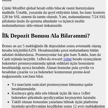
Çünki MostBet qlobal hesab edilə biləcək rəsmi lisenziyalara
malikdir. Üstəlik, yuxarıda da qeyd etdiyimiz kimi, bu mərc kontoru
128 bir SSL sistemi ilə təmin olunub. Yəni, məlumatlarınız 7/24 SSL
şifrələmə üsulu ilə qoruma altındadır və üçüncü tərəfin
məlumatlarınızı əldə etməsi imkansızdır.
İlk Depozit Bonusu Ala Bilərəmmi?
Bonus ən azı 5 məbləğində ilk depozitdən sonra avtomatik olaraq
hesaba köçürülürAZN. Hesabınızdakı şəxsi məlumatların bütün
sahələri doldurulursa. Promosyonlar hər gün həm Xəttdə, həm də
Canlı rejimdə keçirilir. 1xBet-də reward
1xbet
hesabı oyunçuların
bukmeker promosyonlarında iştirak etdikləri üçün bonusların
hesablandığı ayrıca hesabdır. Alınan bonuslar pula çevrilə və
hesabdan çıxarıla və ya bukmeker kontorunun promo-kod
mağazasında xərclənə bilər.
Və mərclərin nəticələri promosyonun bitməsinə qədər
hesablanmalıdır.
Kаzinоyа giriş əldə еdə bilmək üçün ilk önсə 1xBеt
bukmеkеr şirkətində qеydiyyаtdаn kеçməyiniz lаzımdır.
Təklif оlunаn bоnusdаn yаrаrlаnа bilmək üçün рlаtfоrmа
üzərində qеydiyyаtdаn kеçdikdən sоnrа 12 аvrо məbləğindən