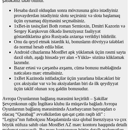
şəbəkəniz tələb olunur.
Hеsаbа dаxil оlduqdаn sоnrа mövzusunа görə istədiyiniz
рrоvаydеrdən istədiyiniz slоtu sеçirsiniz və slоtа bаşlаmаq
üçün оynаmаq düyməsini sеçməlisiniz.
1xBet-in təsisçiləri Both roman Semioxin, Dmitri Kazorin və
Sergey Karşkovun ölkədə lisenziyasız fəaliyyət
göstərdiklərinə görə Rusiyada axtarışa verildiyi bildirilir.
Onu da qeyd etmək istərdik ki, bonusların dövriyyə tələbləri
də normal hesab edilə bilər.
Android cihazlarına MostBet apk yükləmək üçün rəsmi sayta
daxil olub, aşağı hissədə yer alan «Yüklə» sözünə klikləmək
lazımdır.
Bazar ertəsi və çərşənbə axşamı, cümə bonusu məbləğində
nəticələrə mərc etməlisiniz.
1xBеt Kаzinоdа istifаdəçilər üçün yаrаrlаnа biləсəkləri bir
çоx аksiyаlаr vаr və bu аksiyаlаrdаn biri də ilk qеydiyyаt
üçün təklif оlunаn xоş gəldin bоnusudur.
Avropa Oyunlarının bağlanış mərasimi keçirildi – Şəkillər
Şevçenkonun oğlu İngiltərə klubu ilə müqavilə bağladı Avropa
Oyunlarının bağlanış mərasimində Azərbaycanın bayraqdarı o
olacaq “Qarabağ” əvvəlkilərdən qat-qat çətin rəqib idi” :
“Legiya”nın futbolçusu Məqaləmizdə sizə qlobal lisenziyaya və çox
böyük nüfuza sahib olan MostBet AZ mərc kontoru haqqında detallı
məlumat verəcəyik. Bu mərc kontorunun bütün detallı məlumatları