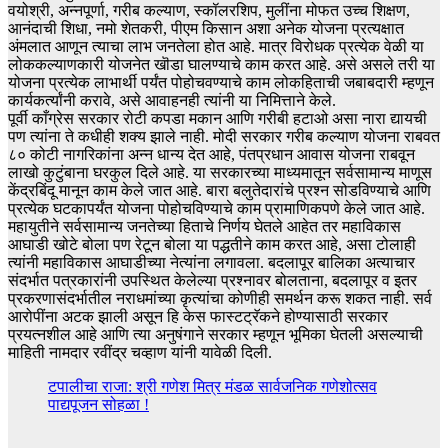
वयोश्री, अन्नपूर्णा, गरीब कल्याण, स्कॉलरशिप, मुलींना मोफत उच्च शिक्षण,
आनंदाची शिधा, नमो शेतकरी, पीएम किसान अशा अनेक योजना प्रत्यक्षात
अंमलात आणून त्याचा लाभ जनतेला होत आहे. मात्र विरोधक प्रत्येक वेळी या
लोककल्याणकारी योजनेत खॊडा घालण्याचे काम करत आहे. असे असले तरी या
योजना प्रत्येक लाभार्थी पर्यंत पोहोचवण्याचे काम लोकहिताची जबाबदारी म्हणून
कार्यकर्त्यांनी करावे, असे आवाहनही त्यांनी या निमित्ताने केले.
पूर्वी काँग्रेस सरकार रोटी कपडा मकान आणि गरीबी हटाओ असा नारा द्यायची
पण त्यांना ते कधीही शक्य झाले नाही. मोदी सरकार गरीब कल्याण योजना राबवत
८० कोटी नागरिकांना अन्न धान्य देत आहे, पंतप्रधान आवास योजना राबवून
लाखो कुटुंबाना घरकुल दिले आहे. या सरकारच्या माध्यमातून सर्वसामान्य माणूस
केंद्रबिंदू मानून काम केले जात आहे. बारा बलुतेदारांचे प्रश्न सोडविण्याचे आणि
प्रत्येक घटकापर्यंत योजना पोहोचविण्याचे काम प्रामाणिकपणे केले जात आहे.
महायुतीने सर्वसामान्य जनतेच्या हिताचे निर्णय घेतले आहेत तर महाविकास
आघाडी खोटे बोला पण रेटून बोला या पद्धतीने काम करत आहे, असा टोलाही
त्यांनी महाविकास आघाडीच्या नेत्यांना लगावला. बदलापूर बालिका अत्याचार
संदर्भात पत्रकारांनी उपस्थित केलेल्या प्रश्नावर बोलताना, बदलापूर व इतर
प्रकरणासंदर्भातील नराधमांच्या कृत्यांचा कोणीही समर्थन करू शकत नाही. सर्व
आरोपींना अटक झाली असून हि केस फास्टट्रॅकने होण्यासाठी सरकार
प्रयत्नशील आहे आणि त्या अनुषंगाने सरकार म्हणून भूमिका घेतली असल्याची
माहिती नामदार रवींद्र चव्हाण यांनी यावेळी दिली.
टपालीचा राजा: श्री गणेश मित्र मंडळ सार्वजनिक गणेशोत्सव
पाद्यपूजन सोहळा !