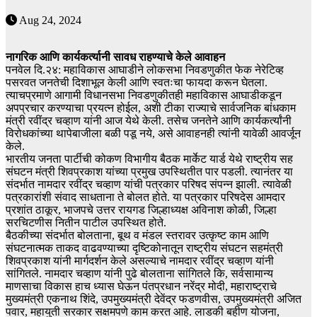
Aug 24, 2024
नागरिक आणि कार्यकर्त्यानी सावध राहण्याचे केले आवाहन
पनवेल दि.२४: महाविकास आघाडीने लोकसभा निवडणुकीत फेक नेरेटिव्ह
पसरवत जनतेची दिशाभूल केली आणि स्वतःचा फायदा करून घेतला.
त्याचप्रमाणे आगामी विधानसभा निवडणुकीतही महाविकास आघाडीकडून
अपप्रचार करण्याचा प्रयत्न होईल, अशी टीका राज्याचे सार्वजनिक बांधकाम
मंत्री रवींद्र चव्हाण यांनी आज येथे केली. तसेच जनतेने आणि कार्यकर्त्यांनी
विरोधकांच्या थापेबाजीला बळी पडू नये, असे आवाहनही त्यांनी यावेळी आवर्जून
केले.
भारतीय जनता पार्टीची कोकण विभागीय बैठक मार्केट यार्ड येथे राष्ट्रीय सह
संघटन मंत्री शिवप्रकाश यांच्या प्रमुख उपस्थितीत पार पडली. त्यानंतर या
संदर्भात नामदार रवींद्र चव्हाण यांची पत्रकार परिषद संपन्न झाली. त्यावेळी
पत्रकारांशी संवाद साधताना ते बोलत होते. या पत्रकार परिषदेस आमदार
प्रशांत ठाकूर, भाजपचे उत्तर रायगड जिल्हाध्यक्ष अविनाश कोळी, जिल्हा
सरचिटणीस नितीन पाटील उपस्थित होते.
बैठकीच्या संदर्भात बोलताना, बूथ व मंडल स्तरावर उत्कृष्ट काम आणि
संघटनात्मक ताकद वाढवण्याच्या दृष्टिकोनातून राष्ट्रीय संघटन सहमंत्री
शिवप्रकाश यांनी मार्गदर्शन केले असल्याचे नामदार रवींद्र चव्हाण यांनी
सांगितले. नामदार चव्हाण यांनी पुढे बोलताना सांगितले कि, सर्वसामान्य
माणसाचा विकास हाच ध्यास घेऊन पंतप्रधान नरेंद्र मोदी, महाराष्ट्राचे
मुख्यमंत्री एकनाथ शिंदे, उपमुख्यमंत्री देवेंद्र फडणवीस, उपमुख्यमंत्री अजित
पवार, महायुती सरकार सक्षमपणे काम करत आहे. लाडकी बहीण योजना,