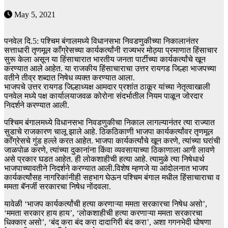
May 5, 2021
पनवेल दि.5: पश्चिम बंगालमध्ये विधानसभा निवडणुकीच्या निकालानंतर
सत्ताधारी तृणमूल काँग्रेसच्या कार्यकर्त्यांनी राज्यभर मोठ्या प्रमाणात हिंसाचार
सुरू केला असून या हिंसाचारात भारतीय जनता पार्टीच्या कार्यकर्त्यांचे खून
करण्यात आले आहेत. या राजकीय हिंसाचाराचा उत्तर रायगड जिल्हा भाजपच्या
वतीने तीव्र शब्दात निषेध व्यक्त करण्यात आला.
भाजपचे उत्तर रायगड जिल्हाध्यक्ष आमदार प्रशांत ठाकूर यांच्या नेतृत्वाखाली
पनवेल मध्ये पक्ष कार्यालयाजवळ कोरोना संदर्भातील नियम पाळून जोरदार
निदर्शने करण्यात आली.
पश्चिम बंगालमध्ये विधानसभा निवडणुकीचा निकाल लागल्यानंतर त्या राज्यात
सुडाचे राजकारण चालू झाले आहे. ठिकठिकाणी भाजपा कार्यकर्त्यांवर तृणमूल
काँग्रेसचे गुंड हल्ले करत आहेत. भाजपा कार्यकर्त्यांचे खून करणे, त्यांच्या घरांची
जाळपोळ करणे, त्यांच्या दुकानांना किंवा व्यवसायाच्या ठिकाणाला आगी लावणे
असे प्रकार घडत आहेत. ही लोकशाहीची हत्या आहे. त्यामुळे त्या निषेधार्थ
भाजपाच्यावतीने निदर्शने करण्यात आली.विशेष म्हणजे या आंदोलनात भाजप
कार्यकर्त्यांसह नागरिकांनीही सहभाग घेऊन पश्चिम बंगाल मधील हिंसाचाराचा व
ममता बॅनर्जी सरकारचा निषेध नोंदवला.
यावेळी ‘भाजप कार्यकर्त्यांची हत्या करणाऱ्या ममता सरकारचा निषेध असो’,
‘ममता सरकार हाय हाय’, ‘लोकशाहीची हत्या करणाऱ्या ममता सरकारचा
धिक्कार असो’, ‘बंद करा बंद करा दादागिरी बंद करा’, अशा गगनभेदी घोषणा