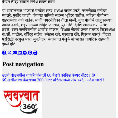
देऊन तीव्र शब्दात निषेध व्यक्त केला.
या आंदोलनात भाजपचे पनवेल शहर अध्यक्ष जयंत पगडे, नगरसेवक मनोहर
म्हात्रे, मुकीद काझी, पंचायत समिती सदस्य भूपेंद्र पाटील, महिला मोर्चाच्या
शहराध्यक्षा वर्षा नाईक, माजी नगरसेविका नीता माळी, युवा मोर्चाचे तालुकाध्यक्ष
आनंद ढवळे, शहर अध्यक्ष रोहित जगताप, युवा नेते दिनेश खानावकर, अनेश
ढवळे, शहर सरचिटणीस अमरीश मोकल, शिक्षक सेलचे उत्तर रायगड जिल्हाध्यक्ष
के.सी. पाटील, रविंद्र नाईक, स्नेहल खरे, प्रकाश खैरे, प्रितम म्हात्रे, जिल्हा
प्रसिद्धी प्रमुख भरत जुमलेदार, चंद्रकांत मंजुळे यांच्यासह नागरिक सहभागी
झाले होते.
Post navigation
उलवे नोडमधील नागरिकांसाठी 60 बेडचे कोविड केअर सेंटर !
लसीकरण केंद्राच्या 200 मीटर परिसरामध्ये संचारबंदी आदेश जारी !