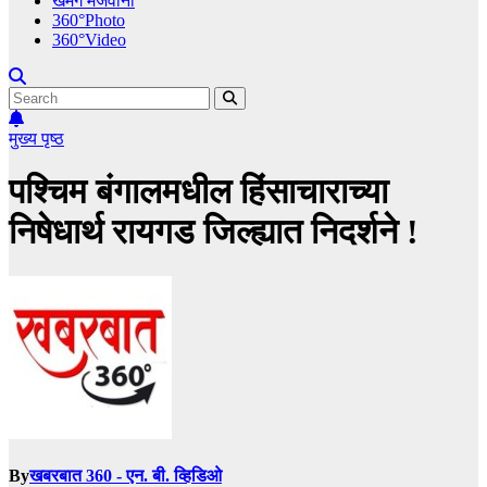
खमंग मेजवानी
360°Photo
360°Video
मुख्य पृष्ठ
पश्चिम बंगालमधील हिंसाचाराच्या
निषेधार्थ रायगड जिल्ह्यात निदर्शने !
By
खबरबात 360 - एन. बी. व्हिडिओ