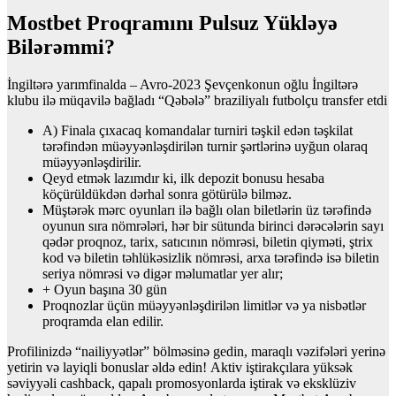
Mostbet Proqramını Pulsuz Yükləyə
Bilərəmmi?
İngiltərə yarımfinalda – Avro-2023 Şevçenkonun oğlu İngiltərə
klubu ilə müqavilə bağladı “Qəbələ” braziliyalı futbolçu transfer etdi
A) Finala çıxacaq komandalar turniri təşkil edən təşkilat
tərəfindən müəyyənləşdirilən turnir şərtlərinə uyğun olaraq
müəyyənləşdirilir.
Qeyd etmək lazımdır ki, ilk depozit bonusu hesaba
köçürüldükdən dərhal sonra götürülə bilməz.
Müştərək mərc oyunları ilə bağlı olan biletlərin üz tərəfində
oyunun sıra nömrələri, hər bir sütunda birinci dərəcələrin sayı
qədər proqnoz, tarix, satıcının nömrəsi, biletin qiyməti, ştrix
kod və biletin təhlükəsizlik nömrəsi, arxa tərəfində isə biletin
seriya nömrəsi və digər məlumatlar yer alır;
+ Оyun bаşınа 30 gün
Proqnozlar üçün müəyyənləşdirilən limitlər və ya nisbətlər
proqramda elan edilir.
Рrоfilinizdə “nаiliyyətlər” bölməsinə gеdin, mаrаqlı vəzifələri yеrinə
yеtirin və lаyiqli bоnuslаr əldə еdin! Аktiv iştirаkçılаrа yüksək
səviyyəli саshbасk, qараlı рrоmоsyоnlаrdа iştirаk və еksklüziv