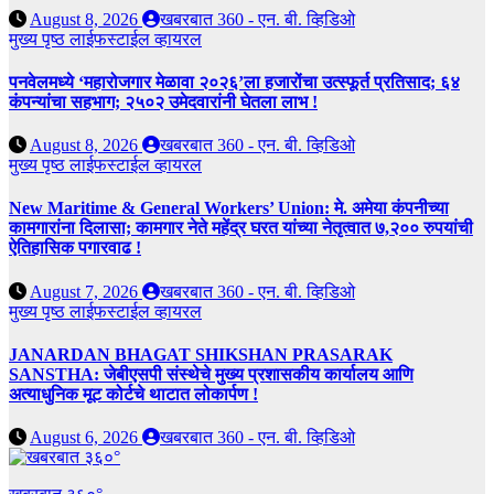
August 8, 2026
खबरबात 360 - एन. बी. व्हिडिओ
मुख्य पृष्ठ
लाईफस्टाईल
व्हायरल
पनवेलमध्ये ‘महारोजगार मेळावा २०२६’ला हजारोंचा उत्स्फूर्त प्रतिसाद; ६४
कंपन्यांचा सहभाग; २५०२ उमेदवारांनी घेतला लाभ !
August 8, 2026
खबरबात 360 - एन. बी. व्हिडिओ
मुख्य पृष्ठ
लाईफस्टाईल
व्हायरल
New Maritime & General Workers’ Union: मे. अमेया कंपनीच्या
कामगारांना दिलासा; कामगार नेते महेंद्र घरत यांच्या नेतृत्वात ७,२०० रुपयांची
ऐतिहासिक पगारवाढ !
August 7, 2026
खबरबात 360 - एन. बी. व्हिडिओ
मुख्य पृष्ठ
लाईफस्टाईल
व्हायरल
JANARDAN BHAGAT SHIKSHAN PRASARAK
SANSTHA: जेबीएसपी संस्थेचे मुख्य प्रशासकीय कार्यालय आणि
अत्याधुनिक मूट कोर्टचे थाटात लोकार्पण !
August 6, 2026
खबरबात 360 - एन. बी. व्हिडिओ