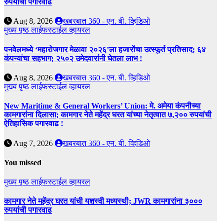
रुपयांची पगारवाढ
Aug 8, 2026
खबरबात 360 - एन. बी. व्हिडिओ
मुख्य पृष्ठ
लाईफस्टाईल
व्हायरल
पनवेलमध्ये ‘महारोजगार मेळावा २०२६’ला हजारोंचा उत्स्फूर्त प्रतिसाद; ६४
कंपन्यांचा सहभाग; २५०२ उमेदवारांनी घेतला लाभ !
Aug 8, 2026
खबरबात 360 - एन. बी. व्हिडिओ
मुख्य पृष्ठ
लाईफस्टाईल
व्हायरल
New Maritime & General Workers’ Union: मे. अमेया कंपनीच्या
कामगारांना दिलासा; कामगार नेते महेंद्र घरत यांच्या नेतृत्वात ७,२०० रुपयांची
ऐतिहासिक पगारवाढ !
Aug 7, 2026
खबरबात 360 - एन. बी. व्हिडिओ
You missed
मुख्य पृष्ठ
लाईफस्टाईल
व्हायरल
कामगार नेते महेंद्र घरत यांची यशस्वी मध्यस्थी; JWR कामगारांना ३०००
रुपयांची पगारवाढ