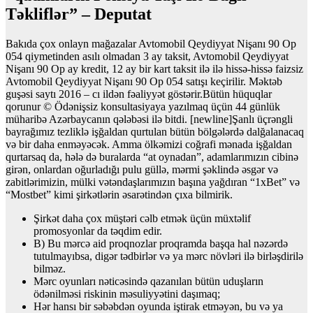
Təkliflər” – Deputat
Bakıda çox onlayn mağazalar Avtomobil Qeydiyyat Nişanı 90 Op
054 qiymetinden asılı olmadan 3 ay taksit, Avtomobil Qeydiyyat
Nişanı 90 Op ay kredit, 12 ay bir kart taksit ilə ilə hissə-hissə faizsiz
Avtomobil Qeydiyyat Nişanı 90 Op 054 satışı keçirilir. Məktəb
guşəsi saytı 2016 – cı ildən fəaliyyət göstərir.Bütün hüquqlar
qorunur © Ödənişsiz konsultasiyaya yazılmaq üçün 44 günlük
müharibə Azərbaycanın qələbəsi ilə bitdi. [newline]Şanlı üçrəngli
bayrağımız tezliklə işğaldan qurtulan bütün bölgələrdə dalğalanacaq
və bir daha enməyəcək. Amma ölkəmizi coğrafi mənada işğaldan
qurtarsaq da, hələ də buralarda “at oynadan”, adamlarımızın cibinə
girən, onlardan oğurladığı pulu güllə, mərmi şəklində əsgər və
zabitlərimizin, mülki vətəndaşlarımızın başına yağdıran “1xBet” və
“Mostbet” kimi şirkətlərin əsarətindən çıxa bilmirik.
Şirkət daha çox müştəri cəlb etmək üçün müxtəlif
promosyonlar da təqdim edir.
B) Bu mərcə aid proqnozlar proqramda başqa hal nəzərdə
tutulmayıbsa, digər tədbirlər və ya mərc növləri ilə birləşdirilə
bilməz.
Mərc oyunları nəticəsində qazanılan bütün uduşların
ödənilməsi riskinin məsuliyyətini daşımaq;
Hər hansı bir səbəbdən oyunda iştirak etməyən, bu və ya