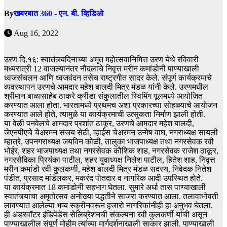
By
खबरबात 360 - एन. बी. व्हिडिओ
Aug 16, 2022
उरण दि.१६: स्वातंत्र्यदिनाच्या अमृत महोत्सवानिमित्त उरण येथे रविवारी
मध्यरात्री 12 वाजल्यानंतर नौदलाचे निवृत्त मरीन कमांडोनी पाण्याखाली
ध्वजसंचलन आणि ध्वजवंदन तसेच राष्ट्रगीत सादर केले. संपूर्ण कार्यक्रमाचे
व्यवस्थापन उरणचे आमदार महेश बालदी मित्र मंडळ यांनी केले. उरणमधील
श्रीमान बाळासाहेब ठाकरे क्रीडा संकुलातील स्विमिंग पूलमध्ये आयोजित
करण्यात आला होता. भारतामध्ये प्रथमच अशा प्रकारच्या सोहळ्याचे आयोजन
करण्यात आले होते, त्यामुळे या कार्यक्रमाची उत्सुकता निर्माण झाली होती.
या वेळी पनवेलचे आमदार प्रशांत ठाकूर, उरणचे आमदार महेश बालदी,
जेएनपीएचे चेअरमन संजय सेठी, व्हाईस चेअरमन उन्मेष वाघ, नगराध्यक्ष सायली
म्हात्रे, उपनगराध्यक्ष जयविन कोळी, तालुका भाजपाध्यक्ष तथा नगरसेवक रवी
भोईर, शहर भाजपाध्यक्ष तथा नगरसेवक कौशिक शाह, नगरसेवक राजेश ठाकूर,
नगरसेविका प्रियंका पाटील, शहर युवाध्यक्ष निलेश पाटील, हितेश शाह, निवृत्त
मरीन कमांडो रवी कुलकर्णी, महेश बालदी मित्र मंडळ सदस्य, निवेदक नितेश
पंडीत, प्रसाद मांडेलकर, मकरंद पोतदार व नागरिक आदी उपस्थित होते.
या कार्यक्रमात 18 कमांडोनी सहभाग घेतला. सुमारे अर्धा तास पाण्याखाली
स्वातंत्र्याचा अमृतोत्सव अनोख्या पद्धतीने साजरा करण्यात आला. तलावाभोवती
लावण्यात आलेल्या भव्य स्क्रीनवरून हजारो नागरिकांनीही हा अनुभव घेतला.
ही अंडरवॉटर इंडिपेंडेंस सेलिब्रेशनची संकल्पना रवी कुलकर्णी यांची असून
पाण्याखालील संपूर्ण मोहीम त्यांच्या मार्गदर्शनाखाली साकार झाली. पाण्याखाली