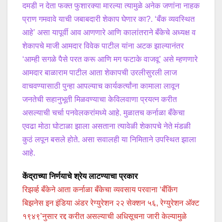
दमडी न देता फक्त फुशारक्या मारल्या त्यामुळे अनेक जणांना नाहक
प्राण गमवावे याची जबाबदारी शेकाप घेणार का?. ‘बँक व्यवस्थित
आहे’ असा यापूर्वी आव आणणारे आणि कालांतराने बँकेचे अध्यक्ष व
शेकापचे माजी आमदार विवेक पाटील यांना अटक झाल्यानंतर
‘आम्ही सगळे पैसे परत करू आणि मग फटाके वाजवू’ असे म्हणणारे
आमदार बाळाराम पाटील आता शेकापची उरलीसुरली लाज
वाचवण्यासाठी पुन्हा आपल्याच कार्यकर्त्यांना कामाला लावून
जनतेची सहानुभूती मिळवण्याचा केविलवाणा प्रयत्न करीत
असल्याची चर्चा पनवेलकरांमध्ये आहे. मुळातच कर्नाळा बँकेचा
एवढा मोठा घोटाळा झाला असताना त्यावेळी शेकापचे नेते मंडळी
कुठं लपून बसले होते. असा सवालही या निमिताने उपस्थित झाला
आहे.
केंद्राच्या निर्णयाचे श्रेय लाटण्याचा प्रकार
रिझर्व्ह बँकेने आता कर्नाळा बँकेचा व्यवसाय परवाना ‘बँकिंग
बिझनेस इन इंडिया अंडर रेग्युरेशन २२ सेक्शन ५६, रेग्युरेशन अ‍ॅक्ट
१९४९’नुसार रद्द करीत असल्याची अधिसूचना जारी केल्यामुळे