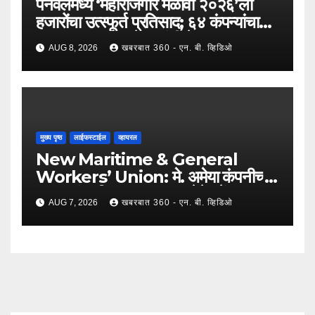
पनवेलमध्ये ‘महारोजगार मेळावा २०२६’ला
हजारोंचा उत्स्फूर्त प्रतिसाद; ६४ कंपन्यांचा
सहभाग; २५०२ उमेदवारांनी घेतला लाभ !
AUG 8, 2026
खबरबात 360 - एन. बी. व्हिडिओ
मुख्य पृष्ठ
लाईफस्टाईल
व्हायरल
New Maritime & General
Workers’ Union: मे. अमेया कंपनीच्या
कामगारांना दिलासा; कामगार नेते महेंद्र घरत
AUG 7, 2026
खबरबात 360 - एन. बी. व्हिडिओ
यांच्या नेतृत्वात ७,२०० रुपयांची ऐतिहासिक
पगारवाढ !