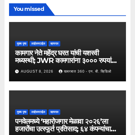
You missed
मुख्य पृष्ठ
लाईफस्टाईल
व्हायरल
कामगार नेते महेंद्र घरत यांची यशस्वी
मध्यस्थी; JWR कामगारांना ३००० रुपयांची
पगारवाढ
AUGUST 8, 2026
खबरबात 360 - एन. बी. व्हिडिओ
मुख्य पृष्ठ
लाईफस्टाईल
व्हायरल
पनवेलमध्ये ‘महारोजगार मेळावा २०२६’ला
हजारोंचा उत्स्फूर्त प्रतिसाद; ६४ कंपन्यांचा