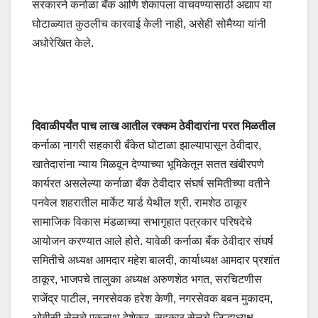
सरकारने कर्नाळा बँक आणि शेकापला वाचवण्यासाठी अद्याप या
घोटाळ्यात कुठलीच कारवाई केली नाही, असेही सोमैय्या यांनी
अधोरेखित केले.
दिवाळीपर्यंत पाच लाख आतील रक्कम ठेवीदारांना परत मिळतील
कर्नाळा नागरी सहकारी बँकेत घोटाळा झाल्यापासून ठेवीदार,
खातेदारांना न्याय मिळवून देण्याच्या भूमिकेतून सतत खंबीरपणे
कार्यरत असलेल्या कर्नाळा बँक ठेवीदार संघर्ष समितीच्या वतीने
पनवेल शहरातील मार्केट यार्ड येथील श्री. रामशेठ ठाकूर
सामाजिक विकास मंडळाच्या सभागृहात पत्रकार परिषदेचे
आयोजन करण्यात आले होते. यावेळी कर्नाळा बँक ठेवीदार संघर्ष
समितीचे अध्यक्ष आमदार महेश बालदी, कार्याध्यक्ष आमदार प्रशांत
ठाकूर, भाजपचे तालुका अध्यक्ष अरुणशेठ भगत, सरचिटणीस
राजेंद्र पाटील, नगरसेवक हरेश केणी, नगरसेवक बबन मुकादम,
ओबीसी सेलचे एकनाथ देशेकर, सहकार सेलचे जिल्हाध्यक्ष