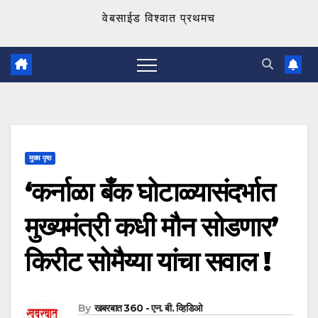
वेबसाईड विश्वात प्रथमच
मुख्य पृष्ठ
‘कर्नाळा बँक घोटाळ्यासंदर्भात
मुख्यमंत्री कधी मौन सोडणार’
किरीट सोमैय्या यांचा सवाल !
By
खबरबात 360 - एन. बी. व्हिडिओ