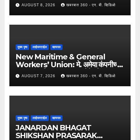
सहभाग; २५०२ उमेदवारांनी घेतला लाभ !
AUGUST 8, 2026
खबरबात 360 - एन. बी. व्हिडिओ
मुख्य पृष्ठ
लाईफस्टाईल
व्हायरल
New Maritime & General
Workers’ Union: मे. अमेया कंपनीच्या
कामगारांना दिलासा; कामगार नेते महेंद्र घरत
AUGUST 7, 2026
खबरबात 360 - एन. बी. व्हिडिओ
यांच्या नेतृत्वात ७,२०० रुपयांची ऐतिहासिक
पगारवाढ !
मुख्य पृष्ठ
लाईफस्टाईल
व्हायरल
JANARDAN BHAGAT
SHIKSHAN PRASARAK