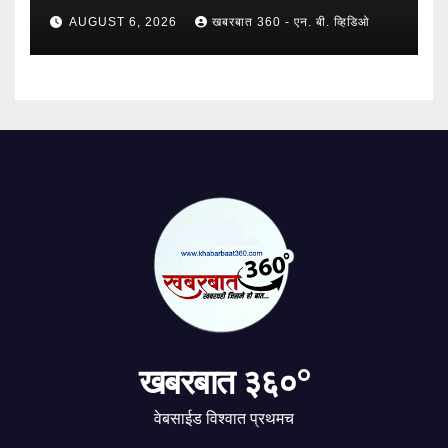
SANSTHA: जेबीएसपी संस्थेचे मुख्य
AUGUST 6, 2026
खबरबात 360 - एन. बी. व्हिडिओ
प्रशासकीय कार्यालय आणि अत्याधुनिक मूट
कोर्टचे थाटात लोकार्पण !
खबरबात ३६०°
वेबसाईड विश्वात प्रथमच