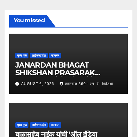
You missed
मुख्य पृष्ठ
लाईफस्टाईल
व्हायरल
JANARDAN BHAGAT
SHIKSHAN PRASARAK
SANSTHA: जेबीएसपी संस्थेचे मुख्य
AUGUST 6, 2026
खबरबात 360 - एन. बी. व्हिडिओ
प्रशासकीय कार्यालय आणि अत्याधुनिक मूट
कोर्टचे थाटात लोकार्पण !
मुख्य पृष्ठ
लाईफस्टाईल
व्हायरल
बाळासाहेब नाईक यांची ‘ऑल इंडिया