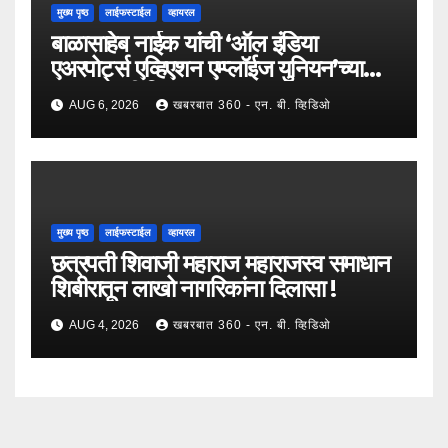
मुख्य पृष्ठ
लाईफस्टाईल
व्हायरल
बाळासाहेब नाईक यांची ‘ऑल इंडिया
एअरपोर्ट्स एव्हिएशन एम्प्लॉईज युनियन’च्या
उपाध्यक्षपदी निवड !
AUG 6, 2026
खबरबात 360 - एन. बी. व्हिडिओ
मुख्य पृष्ठ
लाईफस्टाईल
व्हायरल
छत्रपती शिवाजी महाराज महाराजस्व समाधान
शिबीरातून लाखो नागरिकांना दिलासा !
AUG 4, 2026
खबरबात 360 - एन. बी. व्हिडिओ