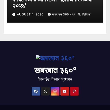
२०२६’
AUGUST 4, 2026
खबरबात 360 - एन. बी. व्हिडिओ
खबरबात ३६०°
वेबसाईड विश्वात प्रथमच