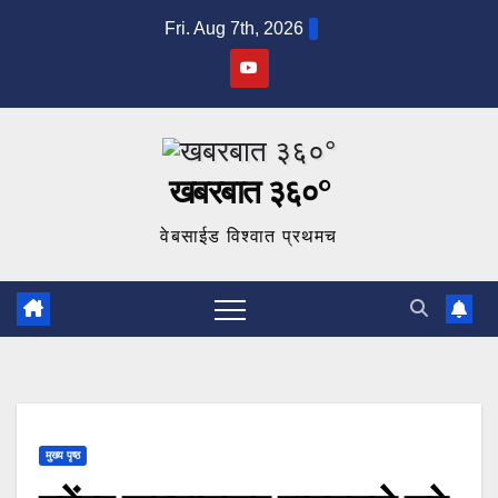
Skip
Fri. Aug 7th, 2026
to
content
खबरबात ३६०°
वेबसाईड विश्वात प्रथमच
मुख्य पृष्ठ