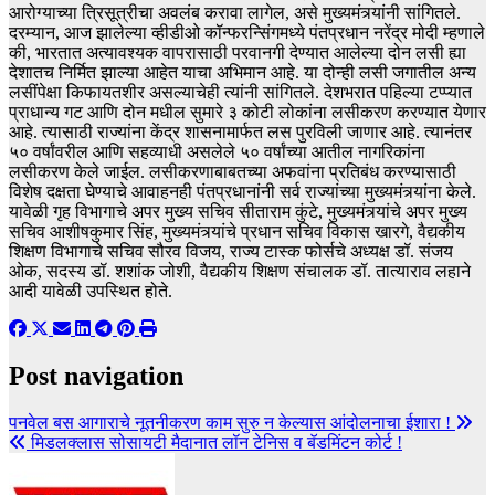
आरोग्याच्या त्रिसूत्रीचा अवलंब करावा लागेल, असे मुख्यमंत्र्यांनी सांगितले.
दरम्यान, आज झालेल्या व्हीडीओ कॉन्फरन्सिंगमध्ये पंतप्रधान नरेंद्र मोदी म्हणाले
की, भारतात अत्यावश्यक वापरासाठी परवानगी देण्यात आलेल्या दोन लसी ह्या
देशातच निर्मित झाल्या आहेत याचा अभिमान आहे. या दोन्ही लसी जगातील अन्य
लसींपेक्षा किफायतशीर असल्याचेही त्यांनी सांगितले. देशभरात पहिल्या टप्प्यात
प्राधान्य गट आणि दोन मधील सुमारे ३ कोटी लोकांना लसीकरण करण्यात येणार
आहे. त्यासाठी राज्यांना केंद्र शासनामार्फत लस पुरविली जाणार आहे. त्यानंतर
५० वर्षांवरील आणि सहव्याधी असलेले ५० वर्षांच्या आतील नागरिकांना
लसीकरण केले जाईल. लसीकरणाबाबतच्या अफवांना प्रतिबंध करण्यासाठी
विशेष दक्षता घेण्याचे आवाहनही पंतप्रधानांनी सर्व राज्यांच्या मुख्यमंत्र्यांना केले.
यावेळी गृह विभागाचे अपर मुख्य सचिव सीताराम कुंटे, मुख्यमंत्र्यांचे अपर मुख्य
सचिव आशीषकुमार सिंह, मुख्यमंत्र्यांचे प्रधान सचिव विकास खारगे, वैद्यकीय
शिक्षण विभागाचे सचिव सौरव विजय, राज्य टास्क फोर्सचे अध्यक्ष डॉ. संजय
ओक, सदस्य डॉ. शशांक जोशी, वैद्यकीय शिक्षण संचालक डॉ. तात्याराव लहाने
आदी यावेळी उपस्थित होते.
Post navigation
पनवेल बस आगाराचे नूतनीकरण काम सुरु न केल्यास आंदोलनाचा ईशारा !
मिडलक्लास सोसायटी मैदानात लॉन टेनिस व बॅडमिंटन कोर्ट !