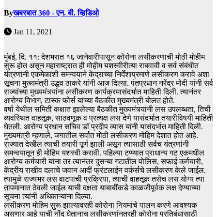
By
खबरबात 360 - एन. बी. व्हिडिओ
Jan 11, 2021
मुंबई, दि. ११: देशभरात १६ जानेवारीपासून कोरोना लसीकरणाची मोठी मोहीम
सुरू होत असून महाराष्ट्रात ही मोहीम यशस्वीरीत्या राबवावी व सर्व संबंधीत
यंत्रणांनी एकमेकांशी समन्वयाने केंद्राच्या निर्देशाप्रमाणे लसीकरण करावे अशा
सूचना मुख्यमंत्री उद्धव ठाकरे यांनी आज दिल्या. पंतप्रधान नरेंद्र मोदी यांनी सर्व
राज्यांच्या मुख्यमंत्र्यांना लसीकरण कार्यक्रमासंदर्भात माहिती दिली. त्यानंतर
आरोग्य विभाग, टास्क फोर्स यांच्या बैठकीत मुख्यमंत्री बोलत होते.
वर्षा येथील समिती कक्षात झालेल्या बैठकीत मुख्यमंत्र्यांनी लस उपलब्धता, तिची
व्यवस्थित वाहतूक, साठवणूक व प्रत्यक्ष लस देणे यासंदर्भात तयारीविषयी माहिती
घेतली. आरोग्य प्रधान सचिव डॉ प्रदीप व्यास यांनी यासंदर्भात माहिती दिली.
मुख्यमंत्री म्हणाले, जगातील सर्वात मोठी लसीकरण मोहिम देशात होत आहे.
राज्यात देखील त्याची तयारी पूर्ण झाली असून त्यासाठी सर्वच यंत्रणांनी
समन्वयातून ही मोहिम यशस्वी करावी. पहिल्या टप्प्यात प्राधान्य गट एकमधील
आरोग्य कर्मचारी यांना तर त्यानंतर दुसऱ्या गटातील पोलिस, सफाई कर्मचारी,
केंद्रीय राखीव दलाचे जवान आदीं फ्रंटलाईन वर्कर्सचे लसीकरण केले जाईल.
त्यामुळे राज्यभर लस वाटपाची प्रक्रिया, त्याची वाहतूक तसेच लस योग्य त्या
तापमानात ठेवली जाईल याची दक्षता याबाबींकडे काळजीपूर्वक लक्ष देण्याच्या
सूचना त्यांनी अधिकाऱ्यांना दिल्या.
लसीकरण मोहिम सुरू झाल्यावरही कोरोना नियमांचे पालन करणे आवश्यक
असणार आहे याची नोंद घेतानाच लसीकरणांनतरही कोरोना प्रतिबंधासाठी