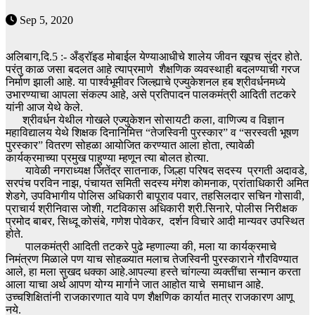
Sep 5, 2020
अलिबाग,दि.5 :- अँड्रॉइड मोबाईल येण्याआधीचे शालेय जीवन खूपच सुंदर होते.
परंतु काळ जसा बदलत आहे त्याप्रमाणे शैक्षणिक व्यवस्थाही बदलण्याची गरज
निर्माण झाली आहे. या पार्श्वभूमीवर जिल्ह्याचे एज्युकेशनल हब श्रीवर्धनमध्ये
उभारण्याचा आपला संकल्प आहे, असे प्रतिपादन पालकमंत्री आदिती तटकरे
यांनी आज येथे केले.
श्रीवर्धन येथील गोखले एज्युकेशन सोसायटी कला, वाणिज्य व विज्ञान
महाविद्यालय येथे शिक्षक दिनानिमित्त “तेजस्विनी पुरस्कार” व “सरस्वती भूषण
पुरस्कार” वितरण सोहळा आयोजित करण्यात आला होता, त्यावेळी
कार्यक्रमाच्या प्रमुख पाहुण्या म्हणून त्या बोलत हाेत्या.
यावेळी नगराध्यक्ष जितेंद्र सातनाक, जिल्हा परिषद सदस्य प्रगती अदावडे,
सरपंच परविन नाझ, पंचायत समिती सदस्य मंगेश काेमनाक, प्रांताधिकारी अमित
शेडगे, उपविभागीय पोलिस अधिकारी बापूराव पवार, तहसिलदार सचिन गोसावी,
प्राचार्य श्रीनिवास जोशी, गटविकास अधिकारी श्री.सिनारे, पोलीस निरीक्षक
प्रमोद बाबर, सिध्दू कोसंबे, गणेश पाेवेकर, दर्शन विचारे आदी मान्यवर उपस्थित
होते.
पालकमंत्री आदिती तटकरे पुढे म्हणाल्या की, मला या कार्यक्रमाचे
निमंत्रण मिळाले पण याच सोहळ्यात मलाच तेजस्विनी पुरस्काराने गौरविण्यात
आले, हा मला सुखद धक्का आहे.आपल्या हस्ते चांगल्या व्यक्तींचा सन्मान करता
आला याचा अर्थ आपण योग्य मार्गाने जात आहोत याचे समाधान आहे.
उच्चशिक्षितांनी राजकारणात यावे पण शैक्षणिक कार्यात मात्र राजकारण आणू
नये.