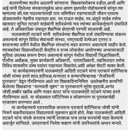
बालपणीच्या शालेय आठवणी सांगताना शिक्षकांबरोबरच वडील,आजी आणि
आई यांनी दिलेल्या संस्कारामुळेच आज आपण इथपर्यंत पोहोचल्याचे सांगून त्या
म्हणाल्या की,यश गाठल्यानंतरही पाय जमिनीवर राहण्यासाठी जीवन प्रवास
डोळ्यासमोर नेहमीच राहायला हवा. स्व.राऊत साहेब, स्व.अंतुले साहेब तसेच
खासदार सुनिल तटकरे साहेबांनी श्रीवर्धनचे नाव त्यांच्या कार्यकर्तृत्वाने उंचाविले
आहे. ते अधिकाधिक उंचावून शैक्षणिक क्षेत्राची प्रगती साधायची आहे.
पालकमंत्री तटकरे यांनी श्रीवर्धनचा शैक्षणिक दर्जा उंचाविण्याचा संकल्प
असल्याचे सांगून विविध सेवाभावी संस्था, राष्ट्रवादी वेल्फेअर ट्रस्ट व
शासनाच्या वतीने येथील शैक्षणिक संस्थांना मदत करणार असल्याचे जाहीर केले.
त्याचबरोबर विद्यार्थ्यांसाठी केंद्रीय व राज्य लोकसेवा आयोगाच्या अभ्यासासाठी
सुविधा उपलब्ध करून देणार असल्याचे सांगून येथील विद्यार्थी जिल्हाधिकारी,
पोलीस अधीक्षक, मुख्य कार्यकारी अधिकारी, प्रांताधिकारी, तहसिलदार तसेच
विविध शासकीय उच्च पदांवर पाहायला मिळावेत,अशी अपेक्षा शेवटी व्यक्त केली.
या कार्यक्रमप्रसंगी पालकमंत्री आदिती तटकरे यांना प्राचार्य श्रीनिवास
जोशी यांच्या हस्ते शाल,श्रीफळ,मानपत्र व सन्मानचिन्हासह “तेजस्विनी
पुरस्कार” देवून गौरविण्यात आले तर शिक्षकदिनानिमित्त उल्लेखनीय कामगिरी
केलेल्या शिक्षकांना “सरस्वती भूषण” या पुरस्काराने सुरेश मुद्राळे,आनंद
जोशी,शब्बीर खतीब आणि नरहर बापट यांना पालकमंत्री तटकरे यांच्या हस्ते
गौरविण्यात आले. या सोहळ्यात प्लॅटिनियम व कोकणरत्न या पुस्तकाचेही
प्रकाशन करण्यात आले .
या कार्यक्रमाचे प्रास्ताविक करताना प्राचार्य श्रीनिवास जोशी यांनी
निसर्ग चक्रीवादळात विद्यालयाचे नुकसान झाले होते, तेव्हा पालकमंत्री आदिती
तटकरे यांना संपर्क करताच त्यांनी तात्काळ पाच लाख रूपयांची मदत केल्याचे
आवर्जून सांगितले. उपप्राचार्य निलेश चव्हाण यांनी उपस्थितांचे आभार मानले.