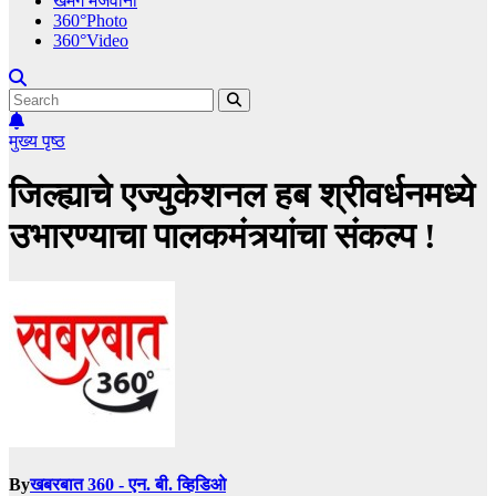
खमंग मेजवानी
360°Photo
360°Video
मुख्य पृष्ठ
जिल्ह्याचे एज्युकेशनल हब श्रीवर्धनमध्ये
उभारण्याचा पालकमंत्र्यांचा संकल्प !
By
खबरबात 360 - एन. बी. व्हिडिओ