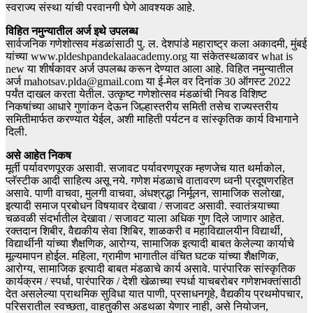
स्वराज्य संस्था यांची परवानगी घेणे आवश्यक आहे.
विहित नमुन्यातील अर्ज इथे उपलब्ध
सार्वजनिक गणेशोत्सव मंडळांसाठी पु. ल. देशपांडे महाराष्ट्र कला अकादमी, मुंबई
यांच्या www.pldeshpandekalaacademy.org या संकेतस्थळावर what is
new या शीर्षकावर अर्ज उपलब्ध करून देण्यात आला आहे. विहित नमुन्यातील
अर्ज mahotsav.plda@gmail.com या ई-मेल वर दिनांक 30 ऑगस्ट 2022
पर्यंत दाखल करता येतील. उत्कृष्ट गणेशोत्सव मंडळांची निवड विशिष्ट
निकषांच्या आधारे गुणांकन देऊन जिल्हास्तरीय समिती तसेच राज्यस्तरीय
समितीमार्फत करण्यात येईल, अशी माहिती पर्यटन व सांस्कृतिक कार्य विभागाने
दिली.
असे आहेत निकष
मूर्ती पर्यावरणपूरक असावी. सजावट पर्यावरणपूरक म्हणजेच यात थर्माकोल,
प्लॅस्टीक आदी साहित्य असू नये. गणेश मंडळाचे वातावरण ध्वनी प्रदूषणरहित
असावे. पाणी वाचवा, मुलगी वाचवा, अंधश्रद्धा निर्मूलन, सामाजिक सलोखा,
इत्यादी समाज प्रबोधन विषयावर देखावा / सजावट असावी. स्वातंत्र्याच्या
चळवळी संदर्भातील देखावा / सजावट याला अधिक गुण दिले जाणार आहेत.
रक्तदान शिबीर, वैद्यकीय सेवा शिबिर, शाळकरी व महाविद्यालयीन विद्यार्थी,
विद्यार्थीनी यांच्या शैक्षणिक, आरोग्य, सामाजिक इत्यादी बाबत केलेल्या कार्याचे
मूल्यमापन होईल. महिला, ग्रामीण भागातील वंचित घटक यांच्या शैक्षणिक,
आरोग्य, सामाजिक इत्यादी बाबत मंडळाचे कार्य असावे. पारंपारिक सांस्कृतिक
कार्यक्रम / स्पर्धा, पारंपारिक / देशी खेळाच्या स्पर्धा याचबरोबर गणेशभक्तांसाठी
देत असलेल्या प्राथमिक सुविधा यात पाणी, प्रसाधनगृहे, वैद्यकीय प्रथमोपचार,
परिसरातील स्वच्छता, वाहतुकीस अडथळा येणार नाही, असे नियोजन,