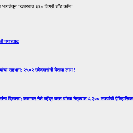
ा भव्यतेतून "खबरबात ३६० डिग्री डॉट कॉम"
ंची पगारवाढ
न्यांचा सहभाग; २५०२ उमेदवारांनी घेतला लाभ !
िलासा; कामगार नेते महेंद्र घरत यांच्या नेतृत्वात ७,२०० रुपयांची ऐतिहासिक