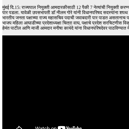
मुंबई दि.15: राज्यपाल नियुक्ती आमदारकीसाठी 12 पैकी 7 नेत्यांची नियुक्ती क
पार पडला. यावेळी उपसभापती डॉ नीलम गोरे यांनी विधानपरिषद सदस्यांना शपथ 
भारतीय जनता पक्षाच्या राज्य महासचिव पदाची जवाबदारी पार पाडत असतानाच पक्षा
भाजप महिला आघाडीच्या प्रदेशाध्यक्षा चित्रा वाघ, पक्षाचे प्रदेश सरचिटणीस व
हेमंत पाटील आणि माजी आमदार मनीषा कायंदे यांना विधानपरिषदेवर पाठविण्यात