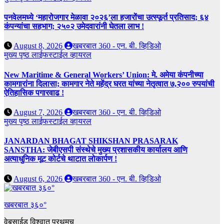
पनवेलमध्ये ‘महारोजगार मेळावा २०२६’ला हजारोंचा उत्स्फूर्त प्रतिसाद; ६४
कंपन्यांचा सहभाग; २५०२ उमेदवारांनी घेतला लाभ !
August 8, 2026
खबरबात 360 - एन. बी. व्हिडिओ
मुख्य पृष्ठ
लाईफस्टाईल
व्हायरल
New Maritime & General Workers’ Union: मे. अमेया कंपनीच्या
कामगारांना दिलासा; कामगार नेते महेंद्र घरत यांच्या नेतृत्वात ७,२०० रुपयांची
ऐतिहासिक पगारवाढ !
August 7, 2026
खबरबात 360 - एन. बी. व्हिडिओ
मुख्य पृष्ठ
लाईफस्टाईल
व्हायरल
JANARDAN BHAGAT SHIKSHAN PRASARAK
SANSTHA: जेबीएसपी संस्थेचे मुख्य प्रशासकीय कार्यालय आणि
अत्याधुनिक मूट कोर्टचे थाटात लोकार्पण !
August 6, 2026
खबरबात 360 - एन. बी. व्हिडिओ
खबरबात ३६०°
वेबसाईड विश्वात प्रथमच