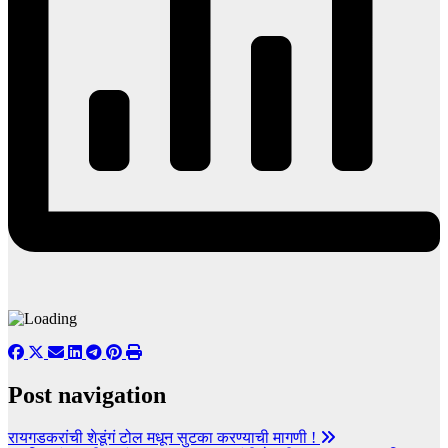
Post navigation
रायगडकरांची शेडूंगं टोल मधून सुटका करण्याची मागणी !