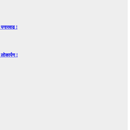
 पगारवाढ !
ोकार्पण !