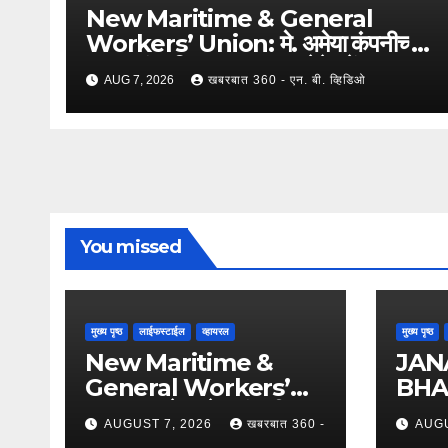
New Maritime & General
Workers’ Union: मे. अमेया कंपनीच्या
कामगारांना दिलासा; कामगार नेते महेंद्र घरत
AUG 7, 2026
खबरबात 360 - एन. बी. व्हिडिओ
यांच्या नेतृत्वात ७,२०० रुपयांची ऐतिहासिक
पगारवाढ !
You missed
मुख्य पृष्ठ
लाईफस्टाईल
व्हायरल
मुख्य पृष्ठ
New Maritime &
JAN
General Workers’
BHA
Union: मे. अमेया कंपनीच्या
PRA
AUGUST 7, 2026
खबरबात 360 -
AUGU
कामगारांना दिलासा; कामगार
SANS