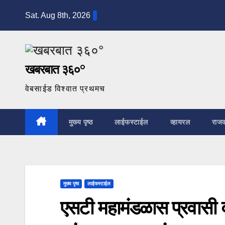
Skip
Sat. Aug 8th, 2026
to
content
खबरबात ३६०°
वेबसाईड विश्वात प्रथमच
मुख्य पृष्ठ
लाईफस्टाईल
व्हायरल
राज
मुख्य पृष्ठ
लाईफस्टाईल
एसटी महामंडळास प्रवासी 