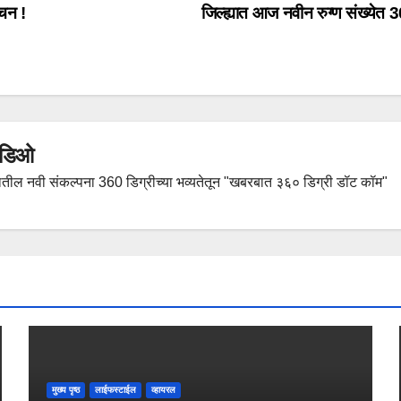
ाचन !
जिल्ह्यात आज नवीन रुग्ण संख्येत 3
हिडिओ
तील नवी संकल्पना 360 डिग्रीच्या भव्यतेतून "खबरबात ३६० डिग्री डॉट कॉम"
मुख्य पृष्ठ
लाईफस्टाईल
व्हायरल