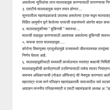
असलेल्या सुविधांचा लाभ मालवाहतूक करण्यासाठी वापरण्याचा निर
३. एसटीचे मालवाहतुक वाहन तयार होणार…
सुरुवातीला महामंडळाकडे उपलब्ध असलेल्या ट्रक मधून मालवाहतूक 
विहित आयुर्मान पूर्ण केलेल्या प्रवासी वाहनांमध्ये अंतर्गत बदल
४. मालवाहतुकीच्या ” बुकिंगची ” व्यवस्था…
मालाची वाहतूक करण्यासाठी आवश्यक असलेल्या बुकिंगची व्यवस्
५. माफक दरात मालवाहतूक….
कोरोना विषाणूच्या प्रादुर्भावामुळे राज्यामध्ये जीवनावश्यक वस
निर्णय घेतला आहे.
६. मालवाहतूकीसाठी मध्यवर्ती कार्यालयात स्वतंत्र कक्षाची निर्मि
मालवाहतुकीची कार्यप्रणाली ठरविण्यासाठी तसेच त्यावर नियंत्रण ठ
समन्वय अधिकाऱ्याची (नोडल ऑफिसर) ची नेमणूक करण्यात आली
महाराष्ट्र राज्य मार्ग परिवहन महामंडळातर्फे समाजातील सर्व घटक
आवाहन माननीय परिवहनमंत्री व एसटी महामंडळाचे अध्यक्ष अॅड