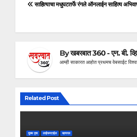
Post
साहित्याचा मधुघटतर्फे रंगले ऑनलाईन साहित्य अभिव
navigation
By
खबरबात 360 - एन. बी. व्
आम्ही साकारत आहोत प्रथमच वेबसाईट विश्वा
Related Post
मुख्य पृष्ठ
लाईफस्टाईल
व्हायरल