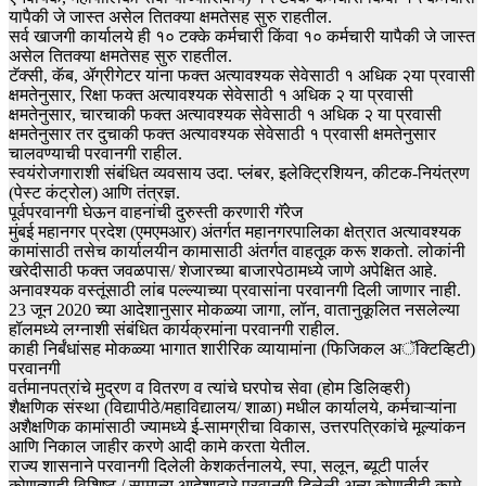
यापैकी जे जास्त असेल तितक्या क्षमतेसह सुरु राहतील.
सर्व खाजगी कार्यालये ही १० टक्के कर्मचारी किंवा १० कर्मचारी यापैकी जे जास्त
असेल तितक्या क्षमतेसह सुरु राहतील.
टॅक्सी, कॅब, ॲग्रीगेटर यांना फक्त अत्यावश्यक सेवेसाठी १ अधिक २या प्रवासी
क्षमतेनुसार, रिक्षा फक्त अत्यावश्यक सेवेसाठी १ अधिक २ या प्रवासी
क्षमतेनुसार, चारचाकी फक्त अत्यावश्यक सेवेसाठी १ अधिक २ या प्रवासी
क्षमतेनुसार तर दुचाकी फक्त अत्यावश्यक सेवेसाठी १ प्रवासी क्षमतेनुसार
चालवण्याची परवानगी राहील.
स्वयंरोजगाराशी संबंधित व्यवसाय उदा. प्लंबर, इलेक्ट्रिशियन, कीटक-नियंत्रण
(पेस्ट कंट्रोल) आणि तंत्रज्ञ.
पूर्वपरवानगी घेऊन वाहनांची दुरुस्ती करणारी गॅरेज
मुंबई महानगर प्रदेश (एमएमआर) अंतर्गत महानगरपालिका क्षेत्रात अत्यावश्यक
कामांसाठी तसेच कार्यालयीन कामासाठी अंतर्गत वाहतूक करू शकतो. लोकांनी
खरेदीसाठी फक्त जवळपास/ शेजारच्या बाजारपेठामध्ये जाणे अपेक्षित आहे.
अनावश्यक वस्तूंसाठी लांब पल्ल्याच्या प्रवासांना परवानगी दिली जाणार नाही.
23 जून 2020 च्या आदेशानुसार मोकळ्या जागा, लॉन, वातानुकूलित नसलेल्या
हॉलमध्ये लग्नाशी संबंधित कार्यक्रमांना परवानगी राहील.
काही निर्बंधांसह मोकळ्या भागात शारीरिक व्यायामांना (फिजिकल अॅक्टिव्हिटी)
परवानगी
वर्तमानपत्रांचे मुद्रण व वितरण व त्यांचे घरपोच सेवा (होम डिलिव्हरी)
शैक्षणिक संस्था (विद्यापीठे/महाविद्यालय/ शाळा) मधील कार्यालये, कर्मचाऱ्यांना
अशैक्षणिक कामांसाठी ज्यामध्ये ई-सामग्रीचा विकास, उत्तरपत्रिकांचे मूल्यांकन
आणि निकाल जाहीर करणे आदी कामे करता येतील.
राज्य शासनाने परवानगी दिलेली केशकर्तनालये, स्पा, सलून, ब्यूटी पार्लर
कोणत्याही विशिष्ट / सामान्य आदेशाद्वारे परवानगी दिलेली अन्य कोणतीही कामे.