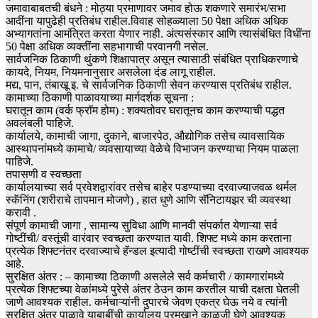
जमावाबाबतची बंधने : मोठ्या प्रमाणावर जमाव होऊ शकणारे समारंभ/सभा
आदींना यापुढेही प्रतिबंध राहील.विवाह सोहळ्याला 50 पेक्षा अधिक अधिक
अभ्यागतांना आमंत्रित करता येणार नाही. अंत्यसंस्कार आणि त्यासंबंधित विधींना
50 पेक्षा अधिक व्यक्तींना सहभागाची परवानगी नसेल.
सार्वजनिक ठिकाणी थुंकणे शिक्षापात्र असून त्यासाठी संबंधित प्राधिकरणाचे
कायदे, नियम, नियमनानुसार असलेला दंड लागू राहील.
मद्य, पान, तंबाखू इ. चे सार्वजनिक ठिकाणी सेवन करण्यास प्रतिबंध राहील.
कामाच्या ठिकाणी पाळावयाच्या मार्गदर्शक सूचना :
घरातून काम (वर्क फ्रॉम होम) : शक्यतोवर घरातूनच काम करण्याची पद्धत
अवलंबली पाहिजे.
कार्यालये, कामाची जागा, दुकाने, बाजारपेठ, औद्योगिक तसेच व्यावसायिक
आस्थापनांमध्ये कामाचे/ व्यवसायाच्या वेळेचे विभाजन करण्याचा नियम पाळला
पाहिजे.
तपासणी व स्वच्छता
कार्यालयाच्या सर्व प्रवेशद्वारांवर तसेच बाहेर पडण्याच्या दरवाज्याजवळ थर्मल
स्कॅनिंग (शरीराचे तापमान मोजणे) , हात धुणे आणि सॅनिटायझर ची व्यवस्था
करावी .
संपूर्ण कामाची जागा , सामान्य सुविधा आणि मानवी संपर्कात येणाऱ्या सर्व
गोष्टींची/ वस्तूंची वारंवार स्वच्छता करण्यात यावी. शिफ्ट मध्ये काम करताना
प्रत्येक शिफ्टनंतर दरवाज्याचे हॅन्डल इत्यादी गोष्टींची स्वच्छता राखणे आवश्यक
आहे.
सुरक्षित अंतर : – कामाच्या ठिकाणी असलेले सर्व कर्मचारी / कामगारांमध्ये
प्रत्येक शिफ्टच्या वेळांमध्ये पुरेसे अंतर ठेउन काम करतील याची दक्षता घेतली
जाणे आवश्यक राहील. कर्मचाऱ्यांनी दुपारचे जेवण एकत्र घेऊ नये व त्यांनी
सुरक्षित अंतर पाळावे याबाबींची कार्यालय प्रमुखाने काळजी घेणे आवश्यक