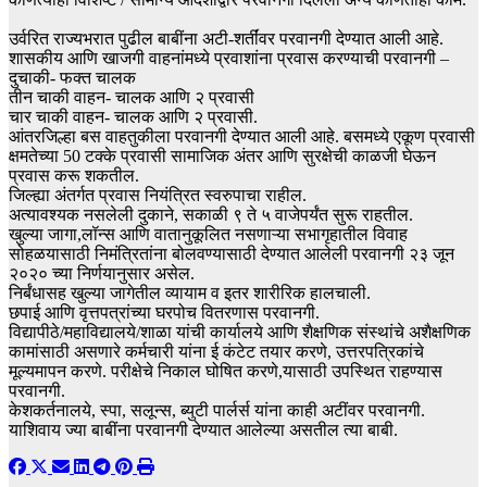
उर्वरित राज्यभरात पुढील बाबींना अटी-शर्तींवर परवानगी देण्यात आली आहे.
शासकीय आणि खाजगी वाहनांमध्ये प्रवाशांना प्रवास करण्याची परवानगी –
दुचाकी- फक्त चालक
तीन चाकी वाहन- चालक आणि २ प्रवासी
चार चाकी वाहन- चालक आणि २ प्रवासी.
आंतरजिल्हा बस वाहतुकीला परवानगी देण्यात आली आहे. बसमध्ये एकूण प्रवासी
क्षमतेच्या 50 टक्के प्रवासी सामाजिक अंतर आणि सुरक्षेची काळजी घेऊन
प्रवास करू शकतील.
जिल्ह्या अंतर्गत प्रवास नियंत्रित स्वरुपाचा राहील.
अत्यावश्यक नसलेली दुकाने, सकाळी ९ ते ५ वाजेपर्यंत सुरू राहतील.
खुल्या जागा,लॉन्स आणि वातानुकूलित नसणाऱ्या सभागृहातील विवाह
सोहळयासाठी निमंत्रितांना बोलवण्यासाठी देण्यात आलेली परवानगी २३ जून
२०२० च्या निर्णयानुसार असेल.
निर्बंधासह खुल्या जागेतील व्यायाम व इतर शारीरिक हालचाली.
छपाई आणि वृत्तपत्रांच्या घरपोच वितरणास परवानगी.
विद्यापीठे/महाविद्यालये/शाळा यांची कार्यालये आणि शैक्षणिक संस्थांचे अशैक्षणिक
कामांसाठी असणारे कर्मचारी यांना ई कंटेट तयार करणे, उत्तरपत्रिकांचे
मूल्यमापन करणे. परीक्षेचे निकाल घोषित करणे,यासाठी उपस्थित राहण्यास
परवानगी.
केशकर्तनालये, स्पा, सलून्स, ब्युटी पार्लर्स यांना काही अटींवर परवानगी.
याशिवाय ज्या बाबींना परवानगी देण्यात आलेल्या असतील त्या बाबी.