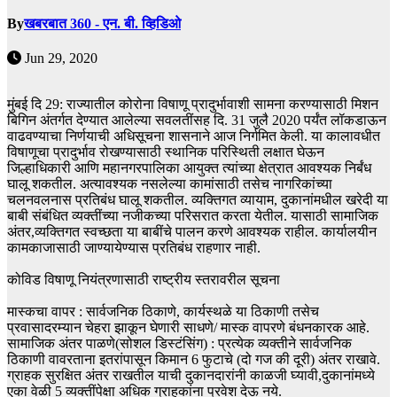
By
खबरबात 360 - एन. बी. व्हिडिओ
Jun 29, 2020
मुंबई दि 29: राज्यातील कोरोना विषाणू प्रादुर्भावाशी सामना करण्यासाठी मिशन
बिगिन अंतर्गत देण्यात आलेल्या सवलतींसह दि. 31 जुलै 2020 पर्यंत लॉकडाऊन
वाढवण्याचा निर्णयाची अधिसूचना शासनाने आज निर्गमित केली. या कालावधीत
विषाणूचा प्रादुर्भाव रोखण्यासाठी स्थानिक परिस्थिती लक्षात घेऊन
जिल्हाधिकारी आणि महानगरपालिका आयुक्त त्यांच्या क्षेत्रात आवश्यक निर्बंध
घालू शकतील. अत्यावश्यक नसलेल्या कामांसाठी तसेच नागरिकांच्या
चलनवलनास प्रतिबंध घालू शकतील. व्यक्तिगत व्यायाम, दुकानांमधील खरेदी या
बाबी संबंधित व्यक्तींच्या नजीकच्या परिसरात करता येतील. यासाठी सामाजिक
अंतर,व्यक्तिगत स्वच्छता या बाबींचे पालन करणे आवश्यक राहील. कार्यालयीन
कामकाजासाठी जाण्यायेण्यास प्रतिबंध राहणार नाही.
कोविड विषाणू नियंत्रणासाठी राष्ट्रीय स्तरावरील सूचना
मास्कचा वापर : सार्वजनिक ठिकाणे, कार्यस्थळे या ठिकाणी तसेच
प्रवासादरम्यान चेहरा झाकून घेणारी साधणे/ मास्क वापरणे बंधनकारक आहे.
सामाजिक अंतर पाळणे(सोशल डिस्टंसिंग) : प्रत्येक व्यक्तीने सार्वजनिक
ठिकाणी वावरताना इतरांपासून किमान 6 फुटाचे (दो गज की दूरी) अंतर राखावे.
ग्राहक सुरक्षित अंतर राखतील याची दुकानदारांनी काळजी घ्यावी,दुकानांमध्ये
एका वेळी 5 व्यक्तींपेक्षा अधिक ग्राहकांना प्रवेश देऊ नये.