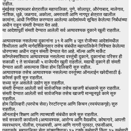
राहील.
मुंबईसह एमएमआर क्षेत्रातील महापालिका, पुणे, सोलापूर, औरंगाबाद, मालेगाव,
नाशिक, धुळे, जळगाव, अकोला, अमरावती आणि नागपूर क्षेत्रात खालील
कामांना, आधी निर्गमित करण्यात आलेल्या आदेशांमध्ये सूचित केलेल्या निर्बंधांच्या
अधीन राहून संमती देण्यात येत आहे.
या आदेशापूर्वी संमती देण्यात आलेली सर्व अत्यावश्यक दुकाने खुली राहतील.
अत्यावश्यक नसलेल्या दुकानांना ३१ मे आणि ४ जून रोजीच्या आदेशांमधील
शिथीलता आणि मार्गदर्शिकेनुसार तसेच संबंधीत महापालिकेने निश्चित केलेल्या
धोरणाच्या अधीन राहून संमती देण्यात येत आहे. मॉल्स आणि मार्केट
कॉम्प्लेक्सशिवाय अत्यावश्यक नसलेल्या वस्तुंची दुकाने, दुकानांचा परिसर ही
सकाळी ९ ते सायंकाळी ५ वाजेपर्यंत खुली राहतील. मद्याची दुकाने ही संमती
देण्यात आली असल्यास किंवा होम डिलिव्हरी सुरु राहील.
अत्यावश्यक तसेच अत्यावश्यक नसलेल्या वस्तुंच्या ऑनलाईन खरेदीसाठी ई-
कॉमर्स कृती सुरु राहतील.
सध्या सुरु असलेले उद्योग सुरु राहतील.
संमती देण्यात आलेली सर्व सार्वजनिक तसेच खाजगी बांधकामे सुरु राहतील.
संमती देण्यात आलेली सर्व सार्वजनिक तसेच खाजगी मान्सूनपूर्व कामे सुरु
राहतील.
होम डिलिव्हरी (घरपोच सेवा) रेस्टॉरन्ट्स आणि किचन (स्वयंपाकगृहे) सुरु
राहतील.
ऑनलाईन शिक्षण आणि त्याच्याशी संबंधीत कामे सुरु राहतील.
सर्व सरकारी कार्यालये (अत्यावश्यक, आरोग्य आणि वैद्यकीय, कोषागारे, आपत्ती
व्यवस्थापन, पोलीस, एनआयसी, अन्न आणि नागरी पुरवठा, एफसीआय,
एनवायके, महापालिका सेवा यांच्याशिवाय) १५ टक्के कर्मचारी किंवा १५ कर्मचारी