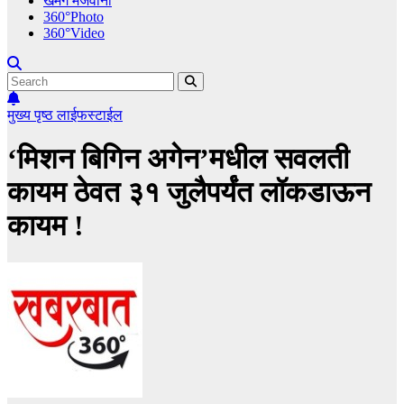
खमंग मेजवानी
360°Photo
360°Video
मुख्य पृष्ठ
लाईफस्टाईल
‘मिशन बिगिन अगेन’मधील सवलती
कायम ठेवत ३१ जुलैपर्यंत लॉकडाऊन
कायम !