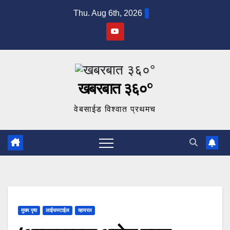
Skip
Thu. Aug 6th, 2026
to
content
खबरबात ३६०°
वेबसाईड विश्वात प्रथमच
मुख्य पृष्ठ
लाईफस्टाईल
व्हायरल