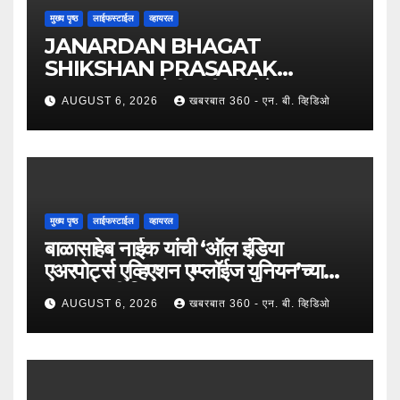
मुख्य पृष्ठ
लाईफस्टाईल
व्हायरल
JANARDAN BHAGAT
SHIKSHAN PRASARAK
SANSTHA: जेबीएसपी संस्थेचे मुख्य
AUGUST 6, 2026
खबरबात 360 - एन. बी. व्हिडिओ
प्रशासकीय कार्यालय आणि अत्याधुनिक मूट
कोर्टचे थाटात लोकार्पण !
मुख्य पृष्ठ
लाईफस्टाईल
व्हायरल
बाळासाहेब नाईक यांची ‘ऑल इंडिया
एअरपोर्ट्स एव्हिएशन एम्प्लॉईज युनियन’च्या
उपाध्यक्षपदी निवड !
AUGUST 6, 2026
खबरबात 360 - एन. बी. व्हिडिओ