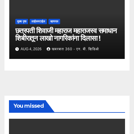
मुख्य पृष्ठ
लाईफस्टाईल
व्हायरल
छत्रपती शिवाजी महाराज महाराजस्व समाधान
शिबीरातून लाखो नागरिकांना दिलासा !
AUG 4, 2026
खबरबात 360 - एन. बी. व्हिडिओ
You missed