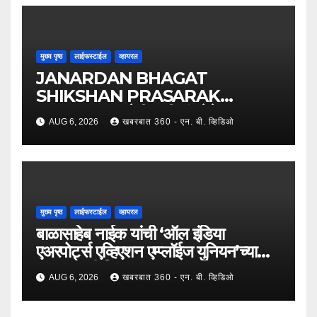
मुख्य पृष्ठ
लाईफस्टाईल
व्हायरल
JANARDAN BHAGAT
SHIKSHAN PRASARAK
SANSTHA: जेबीएसपी संस्थेचे मुख्य
AUG 6, 2026
खबरबात 360 - एन. बी. व्हिडिओ
प्रशासकीय कार्यालय आणि अत्याधुनिक मूट
कोर्टचे थाटात लोकार्पण !
मुख्य पृष्ठ
लाईफस्टाईल
व्हायरल
बाळासाहेब नाईक यांची ‘ऑल इंडिया
एअरपोर्ट्स एव्हिएशन एम्प्लॉईज युनियन’च्या
उपाध्यक्षपदी निवड !
AUG 6, 2026
खबरबात 360 - एन. बी. व्हिडिओ