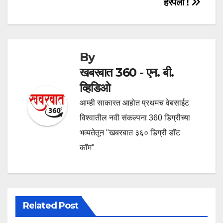
हरपला !
By
खबरबात 360 - एन. बी.
व्हिडिओ
आम्ही साकारत आहोत प्रथमच वेबसाईट
विश्वातील नवी संकल्पना 360 डिग्रीच्या
भव्यतेतून "खबरबात ३६० डिग्री डॉट
कॉम"
Related Post