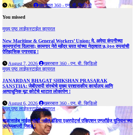
Aug 6, 2026
खबरबात 360 - एन. बी. व्हिडिओ
You missed
मुख्य पृष्ठ
लाईफस्टाईल
व्हायरल
New Maritime & General Workers’ Union: मे. अमेया कंपनीच्या
कामगारांना दिलासा; कामगार नेते महेंद्र घरत यांच्या नेतृत्वात ७,२०० रुपयांची
ऐतिहासिक पगारवाढ !
August 7, 2026
खबरबात 360 - एन. बी. व्हिडिओ
मुख्य पृष्ठ
लाईफस्टाईल
व्हायरल
JANARDAN BHAGAT SHIKSHAN PRASARAK
SANSTHA: जेबीएसपी संस्थेचे मुख्य प्रशासकीय कार्यालय आणि
अत्याधुनिक मूट कोर्टचे थाटात लोकार्पण !
August 6, 2026
खबरबात 360 - एन. बी. व्हिडिओ
मुख्य पृष्ठ
लाईफस्टाईल
व्हायरल
बाळासाहेब नाईक यांची ‘ऑल इंडिया एअरपोर्ट्स एव्हिएशन एम्प्लॉईज युनियन’च्या
उपाध्यक्षपदी निवड !