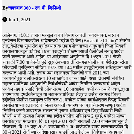
By
खबरबात 360 - एन. बी. व्हिडिओ
Jun 1, 2021
अलिबाग, दि.01: शासन महसूल व वन विभाग आपत्ती व्यवस्थापन, मदत व
पुनर्वसन विभागाकडील आदेशान्वये “ब्रेक दी चेन (Break the Chain)” अंतर्गत
लागू केलेल्या सुधारीत प्रतिबंधात्मक उपाययोजनाच्या अनुषंगाने जिल्हाधिकारी
कार्यालयाकडून कोविड-19चा प्रादूर्भाव रोखण्यासाठी वेळोवेळी मनाई आदेश
जारी करण्यात आले आहेत. या आदेशाच्या अनुषंगाने दि.15जून 2021 रोजी
सकाळी 7.00 वाजेपर्यंत पुढे सुरु ठेवण्यासाठी रायगड पोलीस कार्यक्षेत्राकरीता
फौजदारी प्रक्रिया संहिता 1973 च्या 144 मधील तरतुदीनुसार अधिसूचना जारी
करण्यात आली आहे. तसेच ज्या महानगरपालिकांची सन 2011 च्या
जनगणनेनुसार लोकसंख्या 10 लाखापेक्षा जास्त आहे, अशा ठिकाणी संबंधित
महानगरपालिका आयुक्तांनी निर्बंधांसंबधी आदेश निर्गमित करावयाचे आहेत.
पनवेल महानगरपालिकेची लोकसंख्या 10 लाखापेक्षा कमी असल्याने एकसूत्रता
राहण्याच्या दृष्टीकोनातून या महानगरपालिका क्षेत्रात तसेच रायगड जिल्हा
हद्दीतील पोलीस उपायुक्त परिमंडळ-2, पनवेल यांच्या कार्यक्षेत्रात जिल्हाधिकारी
कार्यालयाच्या स्तरावरून जिल्हा आपत्ती व्यवस्थापन प्राधिकरण म्हणून आदेश
निर्गमित करणे आवश्यक असल्याने प्राप्त अधिकारातून जिल्हाधिकारी निधी
चौधरी यांनी रायगड जिल्ह्याच्या हद्दीत पोलीस परिमंडळ 2 मुंबई, पनवेल यांच्या
कार्यक्षेत्रात मंगळवार, दि. 01 जून 2021 रोजी सकाळी 7.00 वाजल्यापासून ते
मंगळवार, दि. 15 जून 2021 सायंकाळी 7.00 वाजेपर्यंत राज्य शासनाकडील दि.
30 मे 2021 रोजीच्या आदेशानुसार यापूर्वी लागू केलेल्या निर्बंधाच्या अनुषंगाने