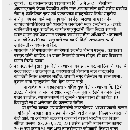
दुपारी 3.00 वाजल्यानंतर शासनाच्या दि. 12 मे 2021 रोजीच्या
आदेशाप्रमाणे केवळ वैद्यकीय आणि इतर आपत्कालीन बाबी तसेच घरपोच
सेवा इ. व्यतिरिक्त इतर सर्व प्रकारच्या वाहतूकीवर निर्बंध राहतील.
करोना विषयक बाबींच्या अनुषंगाने कार्यरत असणाऱ्या शासकीय
कार्यालयांव्यतिरिक्त सर्व शासकीय कार्यालये मंजूर क्षमतेच्या 25 टक्के
उपस्थितीत सुरु राहतील. कार्यालयप्रमुखांनी किंवा जिल्हा आपत्ती
व्यवस्थापन प्राधिकरणाने एखाद्या कार्यालयातील अधिकारी / कर्मचारी
यांना कोविड-19 च्या अनुषंगाने जबाबदारी दिली असल्यास त्यांची
उपस्थिती आवश्यक राहील.
शासकीय / निमशासकीय उपस्थिती संदर्भात विभाग प्रमुख / कार्यालय
प्रमुख यांनी कोविड-19 बाबत नियमांचे पालन होईल, ही बाब विचारात
घेऊन निर्णय घ्यावा.
वर नमूद वेळेनुसार दुकाने / आस्थापना बंद झाल्यावर, या ठिकाणी मालाची
अदलाबदल / साठवणूक इ. कारणासाठी होणान्या माल वाहतूकीस
कोणतेही निर्बंध असणार नाहीत. तथापि नमूद वेळेनंतर या आस्थापना /
दुकाने यांना ग्राहकांना सेवा देता येणार नाही.
या आदेशाचा भंग झाल्यास संबंधित दुकाने / आस्थापना दि. 12 मे
2021 रोजीच्या शासन आदेशात नमूद केल्यानुसार दंडनीय कारवाईस
पात्र राहतील, त्याचप्रमामणे ही दुकाने / आस्थापना ही कोविड-19
विषाणूची साथ असेपर्यंत बंद करण्यात येतील.
या प्रतिबंधात्मक उपाययोजनांची काटेकोरपणे अंमलबाजवणी करून
नागरिकांनी प्रशासनास सहकार्य करावे, असे आवाहन जिल्हा प्रशासनाने
केले आहे. या आदेशाचे उल्लंघन करणारी व्यक्ती भारतीय दंड विधान
संहिता कलम 188, 269, 270, 271 तसेच आपती व्यवस्थापन कायदा
2005 च्या कलम 51 सह अन्य तरतूदीनुसार फौजदारी शिक्षेस पात्र