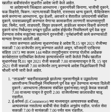
खालील बाबीसंदर्भात सुधारीत आदेश जारी केले आहेत.
या आदेशान्वये जिल्ह्यात आस्थापना / दुकानांपैकी किराणा, भाजीची दुकाने,
फळ विक्रेते, चिकन / मटण/मासळी विक्रेते, रास्तभाव धान्य दुकाने, फॅब्रिकेशन
कामे करणाऱ्या आस्थापना, दूध डेअरी, अवजारे व शेतातील उत्पादनांशी संबंधित
दुकाने, पावसाळ्यापूर्वी करण्यात येणाऱ्या कामाकरीता लागणारी साधनसामुग्री
उदा. सिमेंट, पत्रे, ताडपत्री, विद्युत उपकरणे, हार्डवेअर सामान विक्री करणारी
दुकाने यांना निर्बंधातून वगळून पुढील आदेश होईपर्यंत नियमितपणे पूर्ण वेळ सुरु
ठेवण्यास तसेच मजूरांच्या सहाय्याने दुरुस्तीची / पुर्नबांधणीची कामे करण्यासाठी
मान्यता देण्यात आलेली आहे.
त्यात करण्यात आलेल्या सुधारणांसह हे आदेश दि.15 जून 2021 रोजीच्या
सकाळी 7.00 वाजेपर्यंत लागू करण्यात आलेले असून, फौजदारी प्रक्रिया
संहिता 1973 च्या कलम 144 मधील तरतुदीनुसार रायगड पोलीस अधीक्षक
कार्यक्षेत्रात प्रतिबंधित केलेल्या कृत्यासंदर्भात जारी केलेले निर्बंध खालील
सुधारणेसह दि.01 जून 2021 रोजी सकाळी 7.00 वाजल्यापासून ते दि. 15 जून
2021 रोजी सकाळी 7.00 वाजेपर्यंत लागू करण्याचे आदेश जिल्हाधिकारी निधी
चौधरी यांनी जारी केले आहेत.
“ताऊक्ते” चक्रीवादळामुळे झालेल्या नुकसानीमुळे व उद्भवलेल्या
आपत्तीजन्य स्थितीमुळे नियमितपणे पूर्ण वेळ सुरु ठेवण्यास मान्यता दिलेली
दुकाने / आस्थापना (शेतकामा संबंधित दुकांनासह) यापुढे केवळ सकाळी
7.00 वाजल्या पासून ते दुपारी 2.00 वाजेपर्यंतच्या कालावधीत चालू
राहतील.
ई-कॉमर्स (E-Commerce) च्या माध्यमातून अत्यावश्यक बाबींसह,
अत्यावश्यक नसलेल्या बाबींची सेवा देखील अनुज्ञेय राहील. पार्सल सेवा
सकाळी 7.00 ते सायंकाळी 7.00 पर्यंत सुरू राहतील.