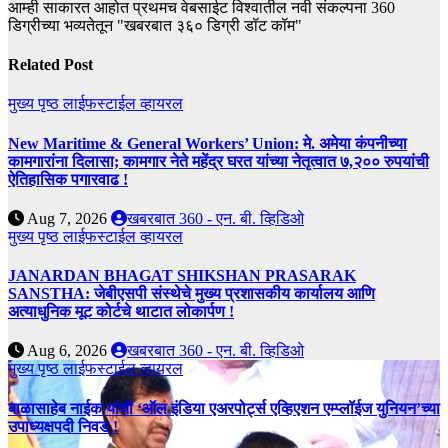
आम्ही साकारत आहोत प्रथमच वेबसाईट विश्वातील नवी संकल्पना 360
डिग्रीच्या भव्यतेतून "खबरबात ३६० डिग्री डॉट कॉम"
Related Post
मुख्य पृष्ठ
लाईफस्टाईल
व्हायरल
New Maritime & General Workers’ Union: मे. अमेया कंपनीच्या
कामगारांना दिलासा; कामगार नेते महेंद्र घरत यांच्या नेतृत्वात ७,२०० रुपयांची
ऐतिहासिक पगारवाढ !
Aug 7, 2026
खबरबात 360 - एन. बी. व्हिडिओ
मुख्य पृष्ठ
लाईफस्टाईल
व्हायरल
JANARDAN BHAGAT SHIKSHAN PRASARAK
SANSTHA: जेबीएसपी संस्थेचे मुख्य प्रशासकीय कार्यालय आणि
अत्याधुनिक मूट कोर्टचे थाटात लोकार्पण !
Aug 6, 2026
खबरबात 360 - एन. बी. व्हिडिओ
मुख्य पृष्ठ
लाईफस्टाईल
व्हायरल
बाळासाहेब नाईक यांची ‘ऑल इंडिया एअरपोर्ट्स एव्हिएशन एम्प्लॉईज युनियन’च्या
उपाध्यक्षपदी निवड !