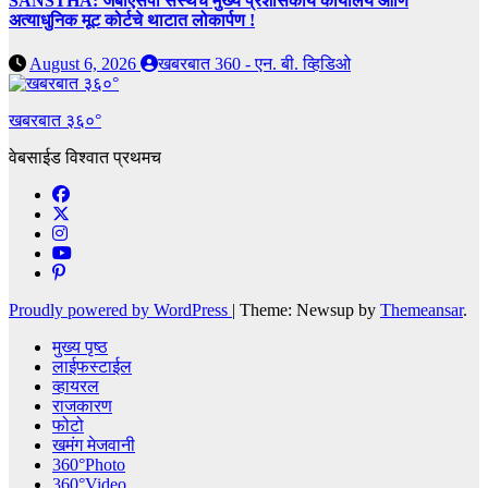
SANSTHA: जेबीएसपी संस्थेचे मुख्य प्रशासकीय कार्यालय आणि
अत्याधुनिक मूट कोर्टचे थाटात लोकार्पण !
August 6, 2026
खबरबात 360 - एन. बी. व्हिडिओ
खबरबात ३६०°
वेबसाईड विश्वात प्रथमच
Proudly powered by WordPress
|
Theme: Newsup by
Themeansar
.
मुख्य पृष्ठ
लाईफस्टाईल
व्हायरल
राजकारण
फोटो
खमंग मेजवानी
360°Photo
360°Video