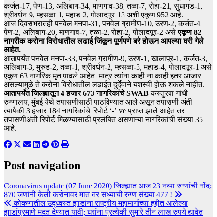
कर्जत-17, पेण-13, अलिबाग-34, माणगाव-38, तळा-7, रोहा-21, सुधागड-1,
श्रीवर्धन-9, म्हसळा-1, महाड-2, पोलादपूर-13 अशी एकूण 952 आहे.
आज दिवसभरातही पनवेल मनपा-31, पनवेल ग्रामीण-10, उरण-2, कर्जत-4,
पेण-2, अलिबाग-20, माणगाव-7, तळा-2, रोहा-2, पोलादपूर-2 असे
एकूण 82
नागरीक करोना विरोधातील लढाई जिंकून पूर्णपणे बरे होऊन आपल्या घरी गेले
आहेत.
आतापर्यंत पनवेल मनपा-33, पनवेल ग्रामीण-9, उरण-1, खालापूर-1, कर्जत-3,
अलिबाग-3, मुरुड-2, तळा-1, श्रीवर्धन-2, म्हसळा-3, महाड-4, पोलादपूर-1 असे
एकूण 63 नागरिक मृत पावले आहेत. मात्र त्यांना काही ना काही इतर आजार
असल्यामुळे ते करोना विरोधातील लढाईत दुर्देवाने यशस्वी होऊ शकले नाहीत.
आतापर्यंत जिल्ह्यातून 4 हजार 673 नागरिकांचे SWAB
कस्तुरबा गांधी
रुग्णालय, मुंबई येथे तपासणीसाठी पाठविण्यात आले असून तपासणी अंती
त्यापैकी 3 हजार 184 नागरिकांचे रिपोर्ट ‘-’ ve प्राप्त झाले आहेत तर
तपासणीअंती रिपोर्ट मिळण्यासाठी प्रलंबित असणाऱ्या नागरिकांची संख्या 35
आहे.
Post navigation
Coronavirus update (07 June 2020) जिल्ह्यात आज 23 नव्या रुग्णांची नोंद;
870 जणांनी केली करोनावर मात तर सध्याची रुग्ण संख्या 477 !
कोकणातील उद्ध्वस्त झाडांना राष्ट्रीय महामार्गाच्या हद्दीत आलेल्या
झाडांप्रमाणे मदत देण्यात यावी; घरांना प्रत्येकी सुमारे तीन लाख रुपये द्यावेत