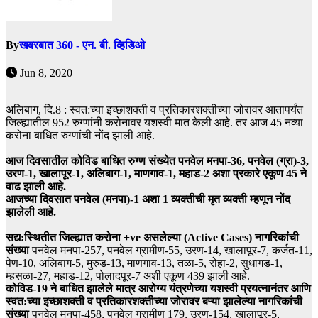
By
खबरबात 360 - एन. बी. व्हिडिओ
Jun 8, 2020
अलिबाग, दि.8 : स्वत:च्या इच्छाशक्ती व प्रतिकारशक्तीच्या जोरावर आतापर्यंत
जिल्ह्यातील 952 रुग्णांनी करोनावर यशस्वी मात केली आहे. तर आज 45 नव्या
करोना बाधित रुग्णांची नोंद झाली आहे.
आज दिवसातील कोविड बाधित रुग्ण संख्येत पनवेल मनपा-36, पनवेल (ग्रा)-3,
उरण-1, खालापूर-1, अलिबाग-1, माणगाव-1, महाड-2 अशा प्रकारे एकूण 45 ने
वाढ झाली आहे.
आजच्या दिवसात पनवेल (मनपा)-1 अशा 1 व्यक्तीची मृत व्यक्ती म्हणून नोंद
झालेली आहे.
सद्य:स्थितीत जिल्ह्यात करोना +ve असलेल्या (Active Cases) नागरिकांची
संख्या
पनवेल मनपा-257, पनवेल ग्रामीण-55, उरण-14, खालापूर-7, कर्जत-11,
पेण-10, अलिबाग-5, मुरुड-13, माणगाव-13, तळा-5, रोहा-2, सुधागड-1,
म्हसळा-27, महाड-12, पोलादपूर-7 अशी एकूण 439 झाली आहे.
कोविड-19 ने बाधित झालेले मात्र आरोग्य यंत्रणेच्या यशस्वी प्रयत्नानंतर आणि
स्वत:च्या इच्छाशक्ती व प्रतिकारशक्तीच्या जोरावर बऱ्या झालेल्या नागरिकांची
संख्या
पनवेल मनपा-458, पनवेल ग्रामीण 179, उरण-154, खालापूर-5,