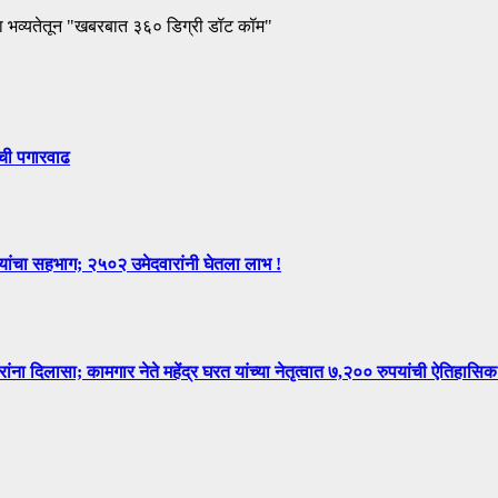
ा भव्यतेतून "खबरबात ३६० डिग्री डॉट कॉम"
ंची पगारवाढ
न्यांचा सहभाग; २५०२ उमेदवारांनी घेतला लाभ !
िलासा; कामगार नेते महेंद्र घरत यांच्या नेतृत्वात ७,२०० रुपयांची ऐतिहासिक