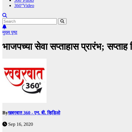
360°Photo
360°Video
मुख्य पृष्ठ
भाजपच्या सेवा सप्ताहास प्रारंभ; सप्ताह 
By
खबरबात 360 - एन. बी. व्हिडिओ
Sep 16, 2020