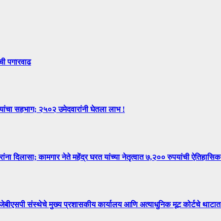
ंची पगारवाढ
न्यांचा सहभाग; २५०२ उमेदवारांनी घेतला लाभ !
िलासा; कामगार नेते महेंद्र घरत यांच्या नेतृत्वात ७,२०० रुपयांची ऐतिहासिक
े मुख्य प्रशासकीय कार्यालय आणि अत्याधुनिक मूट कोर्टचे थाटात ल