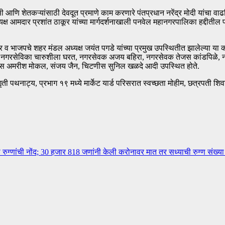
शेतकऱ्यांसाठी देवदूत प्रमाणे काम करणारे पंतप्रधान नरेंद्र मोदी यांचा वाढदिवस १
ध्यक्ष आमदार प्रशांत ठाकूर यांच्या मार्गदर्शनाखाली पनवेल महानगरपालिका हद्दी
 व भाजपचे शहर मंडल अध्यक्ष जयंत पगडे यांच्या प्रमुख उपस्थितीत झालेल्या या
 नगरसेविका चारुशीला घरत, नगरसेवक अजय बहिरा, नगरसेवक तेजस कांडपिळे, न
णीस अमरीश मोकल, संजय जैन, चिटणीस सुनिल खळदे आदी उपस्थित होते.
ागृती पथनाट्य, प्रभाग १९ मध्ये मार्केट यार्ड परिसरात स्वच्छता मोहीम, छत्रपती 
ग्णांची नोंद; 30 हजार 818 जणांनी केली करोनावर मात तर सध्याची रुग्ण संख्य