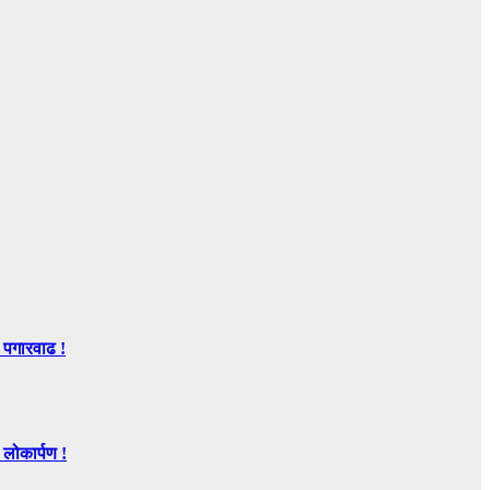
 पगारवाढ !
ोकार्पण !