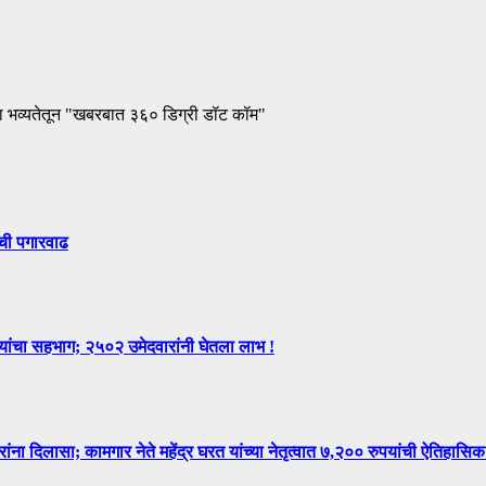
ा भव्यतेतून "खबरबात ३६० डिग्री डॉट कॉम"
ंची पगारवाढ
न्यांचा सहभाग; २५०२ उमेदवारांनी घेतला लाभ !
िलासा; कामगार नेते महेंद्र घरत यांच्या नेतृत्वात ७,२०० रुपयांची ऐतिहासिक