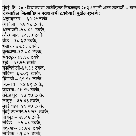
मुंबई, दि. २० : विधानसभा सार्वत्रिक निवडणूक २०२४ साठी आज सकाळी ७ वाजल
राज्यातील जिल्हानिहाय मतदानाची टक्केवारी पुढीलप्रमाणे :
अहमदनगर – ६१.९५टक्के,
अकोला – ५६.१६ टक्के,
अमरावती -५८.४८ टक्के,
औरंगाबाद- ६०.८३ टक्के,
बीड – ६०.६२ टक्के,
भंडारा- ६५.८८ टक्के,
बुलढाणा-६२.८४ टक्के,
चंद्रपूर- ६४.४८ टक्के,
धुळे – ५९.७५ टक्के,
गडचिरोली-६९.६३ टक्के,
गोंदिया -६५.०९ टक्के,
हिंगोली – ६१.१८ टक्के,
जळगाव – ५४.६९ टक्के,
जालना- ६४.१७ टक्के,
कोल्हापूर- ६७.९७ टक्के,
लातूर _ ६१.४३ टक्के,
मुंबई शहर- ४९.०७ टक्के,
मुंबई उपनगर-५१.७६ टक्के,
नागपूर – ५६.०६ टक्के,
नांदेड – ५५.८८ टक्के,
नंदुरबार- ६३.७२ टक्के,
नाशिक -५९.८५ टक्के,