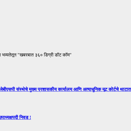
ा भव्यतेतून "खबरबात ३६० डिग्री डॉट कॉम"
े मुख्य प्रशासकीय कार्यालय आणि अत्याधुनिक मूट कोर्टचे थाटात ल
उपाध्यक्षपदी निवड !