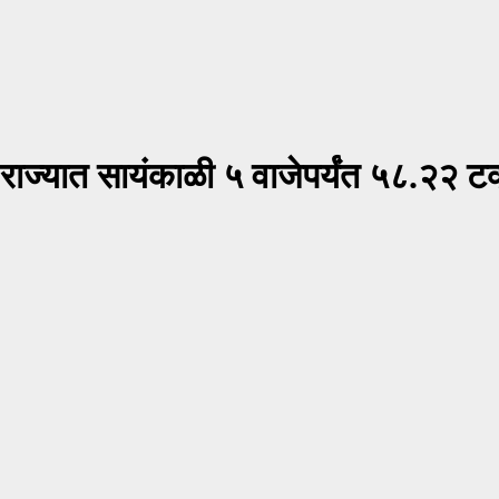
ाज्यात सायंकाळी ५ वाजेपर्यंत ५८.२२ ट