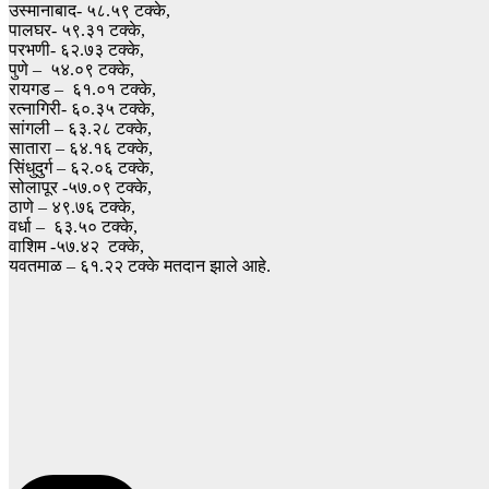
उस्मानाबाद- ५८.५९ टक्के,
पालघर- ५९.३१ टक्के,
परभणी- ६२.७३ टक्के,
पुणे – ५४.०९ टक्के,
रायगड – ६१.०१ टक्के,
रत्नागिरी- ६०.३५ टक्के,
सांगली – ६३.२८ टक्के,
सातारा – ६४.१६ टक्के,
सिंधुदुर्ग – ६२.०६ टक्के,
सोलापूर -५७.०९ टक्के,
ठाणे – ४९.७६ टक्के,
वर्धा – ६३.५० टक्के,
वाशिम -५७.४२ टक्के,
यवतमाळ – ६१.२२ टक्के मतदान झाले आहे.