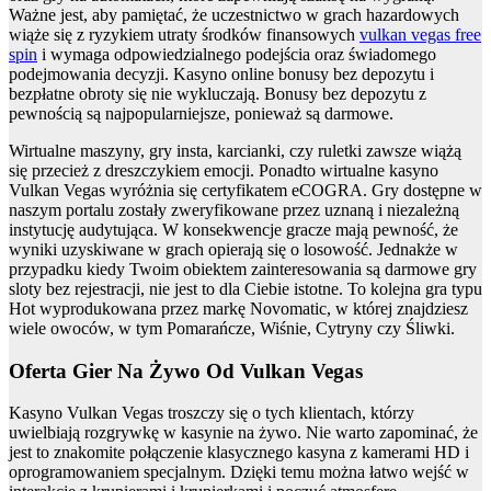
Ważne jest, aby pamiętać, że uczestnictwo w grach hazardowych
wiąże się z ryzykiem utraty środków finansowych
vulkan vegas free
spin
i wymaga odpowiedzialnego podejścia oraz świadomego
podejmowania decyzji. Kasyno online bonusy bez depozytu i
bezpłatne obroty się nie wykluczają. Bonusy bez depozytu z
pewnością są najpopularniejsze, ponieważ są darmowe.
Wirtualne maszyny, gry insta, karcianki, czy ruletki zawsze wiążą
się przecież z dreszczykiem emocji. Ponadto wirtualne kasyno
Vulkan Vegas wyróżnia się certyfikatem eCOGRA. Gry dostępne w
naszym portalu zostały zweryfikowane przez uznaną i niezależną
instytucję audytująca. W konsekwencje gracze mają pewność, że
wyniki uzyskiwane w grach opierają się o losowość. Jednakże w
przypadku kiedy Twoim obiektem zainteresowania są darmowe gry
sloty bez rejestracji, nie jest to dla Ciebie istotne. To kolejna gra typu
Hot wyprodukowana przez markę Novomatic, w której znajdziesz
wiele owoców, w tym Pomarańcze, Wiśnie, Cytryny czy Śliwki.
Oferta Gier Na Żywo Od Vulkan Vegas
Kasyno Vulkan Vegas troszczy się o tych klientach, którzy
uwielbiają rozgrywkę w kasynie na żywo. Nie warto zapominać, że
jest to znakomite połączenie klasycznego kasyna z kamerami HD i
oprogramowaniem specjalnym. Dzięki temu można łatwo wejść w