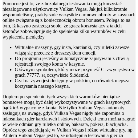
Pomocne jest to, że z bezpłatnego testowania mogą korzystać
niezalogowane użytkownicy Vulkan Vegas. Jak już kilkukrotnie
wspomnieliśmy, praktycznie wszystkie darmowe obroty w kasynach
online związane są z koniecznością obrotu bonusem. Polega to na
tym, iż kasyno zastrzega sobie, że gracz korzystający z takich
żetonów zobowiązuje się do spełnienia kilku warunków w celu
wypłacenia pieniędzy.
Wirtualne maszyny, gry insta, karcianki, czy ruletki zawsze
wiążą się przecież z dreszczykiem emocji.
Do programu jesteśmy automatycznie zapisywani z chwilą
rejestracji swojego konta w kasynie.
Głównym symbolem, który może przynieść Ci zwycięstwo w
grach 77777, są oczywiście Siódemki.
Czat na żywo jest dostępny w polskim, co również ulepsza
korzystania naszego kasyna.
Dopiero po spełnieniu tych wszystkich warunków pieniądze
bonusowe mogą być dalej wykorzystywane w grach kasynowych
bądź też wypłacone z konta. Nie tylko Vulkan Vegas automaty
zasługują na uwagę, gdyż Vulkan Vegas nigdy nie zapomina o
miłośnikach gier karcianych i stołowych. Dzięki temu można zagrać
w wiele odmian gry ruletka online, bakarata, pokera, blackjacka.
Oprócz tego znajdują się w Vulkan Vegas i różne wirtualne gry, np.
Atutem Vulkan Vegas jest to, że udostępnia testowania gier za