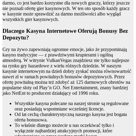
darmo, co jest bardzo korzystne dla nowych graczy, którzy jeszcze
nie poznali ofertę gier kasynowych. W ten oto sposób każdy gracz
w kasynie może sprawdzić za darmo możliwości albo wygląd
wszystkich gier kasynowych.
Dlaczego Kasyna Internetowe Oferują Bonusy Bez
Depozytu?
Gry na żywo zapewniają ogromne emocje, jako że przypominają
kasyno tradycyjne — z prawdziwymi krupierami i ogólną
atmosferą. W witrynie VulkanVegas znajdziesz nie tylko najlepsze
na rynku gry hazardowe z wielu różnych dziedzin. W naszym
kasynie internetowym na dzień dobry zyskać można równowartość
nawet zł w ramach powitalnych bonusów depozytowych. Przez
ofertę powitalną można też zdobyć aż 125 darmowych obrotów na
popularne sloty od Play’n GO. Net Entertainment, znany bardziej
jako NetEnt to producent działający od 1996 roku.
Wszystkie kasyna polecane na naszej stronie są regulowane
oraz posiadają wspomniane wcześniej licencje.
Od lat cechą charakterystyczną naszego kasyna jest bogata
oferta bonusowa.
To właśnie dlatego możecie u nas oczekiwać tylko i
wyłącznie najbardziej atrakcyjnych promocji, które