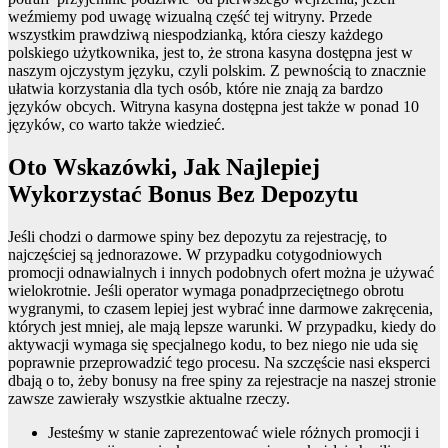
weźmiemy pod uwagę wizualną część tej witryny. Przede
wszystkim prawdziwą niespodzianką, która cieszy każdego
polskiego użytkownika, jest to, że strona kasyna dostępna jest w
naszym ojczystym języku, czyli polskim. Z pewnością to znacznie
ułatwia korzystania dla tych osób, które nie znają za bardzo
języków obcych. Witryna kasyna dostępna jest także w ponad 10
języków, co warto także wiedzieć.
Oto Wskazówki, Jak Najlepiej
Wykorzystać Bonus Bez Depozytu
Jeśli chodzi o darmowe spiny bez depozytu za rejestrację, to
najczęściej są jednorazowe. W przypadku cotygodniowych
promocji odnawialnych i innych podobnych ofert można je używać
wielokrotnie. Jeśli operator wymaga ponadprzeciętnego obrotu
wygranymi, to czasem lepiej jest wybrać inne darmowe zakręcenia,
których jest mniej, ale mają lepsze warunki. W przypadku, kiedy do
aktywacji wymaga się specjalnego kodu, to bez niego nie uda się
poprawnie przeprowadzić tego procesu. Na szczęście nasi eksperci
dbają o to, żeby bonusy na free spiny za rejestracje na naszej stronie
zawsze zawierały wszystkie aktualne rzeczy.
Jesteśmy w stanie zaprezentować wiele różnych promocji i