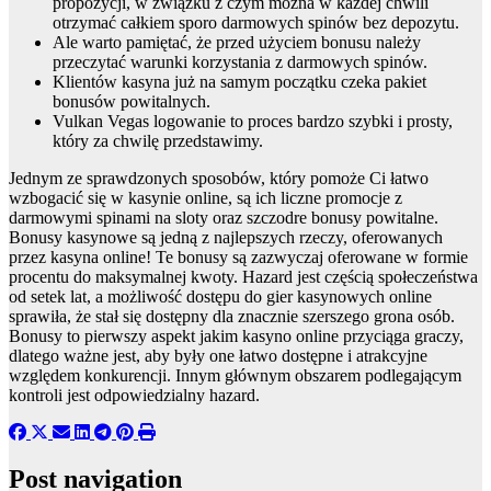
propozycji, w związku z czym można w każdej chwili
otrzymać całkiem sporo darmowych spinów bez depozytu.
Ale warto pamiętać, że przed użyciem bonusu należy
przeczytać warunki korzystania z darmowych spinów.
Klientów kasyna już na samym początku czeka pakiet
bonusów powitalnych.
Vulkan Vegas logowanie to proces bardzo szybki i prosty,
który za chwilę przedstawimy.
Jednym ze sprawdzonych sposobów, który pomoże Ci łatwo
wzbogacić się w kasynie online, są ich liczne promocje z
darmowymi spinami na sloty oraz szczodre bonusy powitalne.
Bonusy kasynowe są jedną z najlepszych rzeczy, oferowanych
przez kasyna online! Te bonusy są zazwyczaj oferowane w formie
procentu do maksymalnej kwoty. Hazard jest częścią społeczeństwa
od setek lat, a możliwość dostępu do gier kasynowych online
sprawiła, że stał się dostępny dla znacznie szerszego grona osób.
Bonusy to pierwszy aspekt jakim kasyno online przyciąga graczy,
dlatego ważne jest, aby były one łatwo dostępne i atrakcyjne
względem konkurencji. Innym głównym obszarem podlegającym
kontroli jest odpowiedzialny hazard.
Post navigation