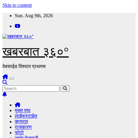
Skip to content
Sun. Aug 9th, 2026
खबरबात ३६०°
वेबसाईड विश्वात प्रथमच
मुख्य पृष्ठ
लाईफस्टाईल
व्हायरल
राजकारण
फोटो