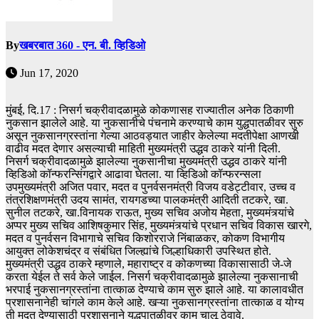
By
खबरबात 360 - एन. बी. व्हिडिओ
Jun 17, 2020
मुंबई, दि.17 : निसर्ग चक्रीवादळामुळे कोकणासह राज्यातील अनेक ठिकाणी
नुकसान झालेले आहे. या नुकसानीचे पंचनामे करण्याचे काम युद्धपातळीवर सुरु
असून नुकसानग्रस्तांना गेल्या आठवड्यात जाहीर केलेल्या मदतीपेक्षा आणखी
वाढीव मदत देणार असल्याची माहिती मुख्यमंत्री उद्धव ठाकरे यांनी दिली.
निसर्ग चक्रीवादळामुळे झालेल्या नुकसानीचा मुख्यमंत्री उद्धव ठाकरे यांनी
व्हिडिओ कॉन्फरन्सिंगद्वारे आढावा घेतला. या व्हिडिओ कॉन्फरन्सला
उपमुख्यमंत्री अजित पवार, मदत व पुनर्वसनमंत्री विजय वडेट्टीवार, उच्च व
तंत्रशिक्षणमंत्री उदय सामंत, रायगडच्या पालकमंत्री आदिती तटकरे, खा.
सुनील तटकरे, खा.विनायक राऊत, मुख्य सचिव अजोय मेहता, मुख्यमंत्र्यांचे
अप्पर मुख्य सचिव आशिषकुमार सिंह, मुख्यमंत्र्यांचे प्रधान सचिव विकास खारगे,
मदत व पुनर्वसन विभागाचे सचिव किशोरराजे निंबाळकर, कोकण विभागीय
आयुक्त लोकेशचंद्र व संबंधित जिल्ह्यांचे जिल्हाधिकारी उपस्थित होते.
मुख्यमंत्री उद्धव ठाकरे म्हणाले, महाराष्ट्र व कोकणच्या विकासासाठी जे-जे
करता येईल ते सर्व केले जाईल. निसर्ग चक्रीवादळामुळे झालेल्या नुकसानाची
भरपाई नुकसानग्रस्तांना तात्काळ देण्याचे काम सुरु झाले आहे. या कालावधीत
प्रशासनानेही चांगले काम केले आहे. खऱ्या नुकसानग्रस्तांना तात्काळ व योग्य
ती मदत देण्यासाठी प्रशासनाने युद्धपातळीवर काम चालू ठेवावे.