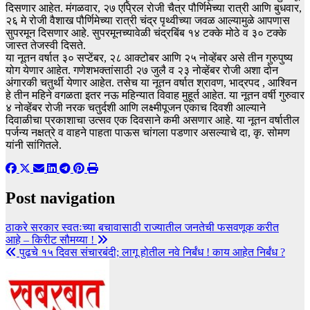
दिसणार आहेत. मंगळवार, २७ एप्रिल रोजी चैत्र पौर्णिमेच्या रात्री आणि बुधवार,
२६ मे रोजी वैशाख पौर्णिमेच्या रात्री चंद्र पृथ्वीच्या जवळ आल्यामुळे आपणास
सुपरमून दिसणार आहे. सुपरमूनच्यावेळी चंद्रबिंब १४ टक्के मोठे व ३० टक्के
जास्त तेजस्वी दिसते.
या नूतन वर्षात ३० सप्टेंबर, २८ आक्टोबर आणि २५ नोव्हेंबर असे तीन गुरुपुष्य
योग येणार आहेत. गणेशभक्तांसाठी २७ जुलै व २३ नोव्हेंबर रोजी अशा दोन
अंगारकी चतुर्थी येणार आहेत. तसेच या नूतन वर्षात श्रावण, भाद्रपद , आश्विन
हे तीन महिने वगळता इतर नऊ महिन्यात विवाह मुहूर्त आहेत. या नूतन वर्षी गुरुवार
४ नोव्हेंबर रोजी नरक चतुर्दशी आणि लक्ष्मीपूजन एकाच दिवशी आल्याने
दिवाळीचा प्रकाशाचा उत्सव एक दिवसाने कमी असणार आहे. या नूतन वर्षातील
पर्जन्य नक्षत्रे व वाहने पाहता पाऊस चांगला पडणार असल्याचे दा, कृ. सोमण
यांनी सांगितले.
Post navigation
ठाकरे सरकार स्वतःच्या बचावासाठी राज्यातील जनतेची फसवणूक करीत
आहे – किरीट सौमय्या !
पुढचे १५ दिवस संचारबंदी; लागू होतील नवे निर्बंध ! काय आहेत निर्बंध ?