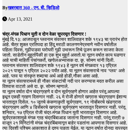
By
खबरबात 360 - एन. बी. व्हिडिओ
Apr 13, 2021
चंद्र-मंगळ पिधान युती व दोन वेळा सुपरमून दिसणार !
मुंबई दि.१३: आजपासून प्लवनाम संवत्सर शालिवाहन शके १९४३ चा प्रारंभ होत
आहे. चैत्र शुक्ल प्रतिपदा हा हिंदू मराठी कालगणनेप्रमाणे नवीन वर्षातील
पहिला दिवस, गुढीपाडवा घरोघरी गुढी उभारून तिचे पूजन करून साजरा केला
जातो. साडेतीन मुहूर्तापैकी हा एक शुभ मुहूर्त असतो.या नूतन वर्षात काय घडणार
आहे याची माहिती पंचांगकर्ते, खगोलअभ्यासक दा. कृ. सोमण यांनी दिली.
प्लवनाम संवत्सर शालिवाहन शके १९४३ हे नूतन वर्ष मंगळवार १३ एप्रिल
२०२१ पासून १ एप्रिल २०२२ पर्यंत आहे. या नूतन संवत्सराचे नाव ‘प्लव‘ असे
आहे. प्लव या संस्कृत शब्दाचा अर्थ आहे होडी,नौका असा आहे.
या नूतन संवत्सरामध्ये ही नौका संकटांची नदी पार करण्यास मदत करील असा
विश्वास वाटतो असे दा. कृ. सोमण म्हणाले.
या नूतन वर्षात दोन चंद्रग्रहणे व दोन सूर्यग्रहणे होणार आहेत परंतू आपल्या
इथून एकही ग्रहण दिसणार नाही. २६ मे रोजी होणारे खग्रास चंद्रग्रहण ईशान्य
भारतातून दिसेल. १० जूनचे कंकणाकृती सूर्यग्रहण, १९ नोव्हेंबरचे खंडग्रास
चंद्रग्रहण आणि ४ डिसेंबरचे खग्रास सूर्यग्रहण भारतातून दिसणार नाही. परंतू
शनिवार, १७ एप्रिल रोजी चंद्र-मंगळ पिधान युती भारतातून दिसणार आहे.
सूर्यप्रकाशामुळे मंगळ ग्रह चंद्रबिंबाआड जाताना दिसणार नाही. परंतू रात्री ७
वाजून २१ मिनिटांनी मंगळ चंद्रबिंबामागून बाहेर पडतांना आपणास दिसणार आहे.
त्या दिवशी पश्चिम आकाशात हे दृश्य पाहता येईल. या नूतन वर्षात दोनदा सुपरमून