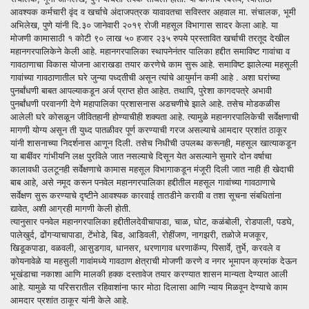
आवश्यक कर्मचारी वृंद व खर्चाचे अंदाजपत्रक यावावतचा सविस्तर अहवाल मा. संचालक, भूमी
अभिलेख, पुणे यांनी दि.३० जानेवारी २०१९ रोजी महसूल विभागास सादर केला आहे. या
मोजणी कामासाठी १ कोटी ९० लाख ५० हजार २३५ रुपये प्रस्तावित खर्चाची तरतूद देखील
महानगरपालिकेने केली आहे. महानगरपालिका स्थापनेनंतर पालिका हद्दीत समाविष्ट गावांचा व
गावठाणाचा विकास योजना आराखडा तयार करणेचे काम सुरू आहे. समाविष्ट झालेल्या महसूली
गावांच्या गावठाणातील घरे जुन्या पध्दतीची असून त्यांचे आयुर्मान कमी आहे . अशा घरांच्या
पुनर्बांधणी बाबत आपल्याकडून अर्ज प्राप्त होत आहेत. तथापि, पुरेशा कागदपत्रे अभावी
पुनर्बांधणी परवानगी देणे महापालिका प्रशासनास अडचणीचे झाले आहे. तसेच मोडकळीस
आलेली घरे कोसळून जीवितहानी होण्याचीही शक्यता आहे. त्यामुळे महानगरपालिकेची सर्वेक्षणाची
मागणी योग्य असून ती युध्द पातळीवर पूर्ण करण्याची गरज असल्याचे आमदार प्रशांत ठाकूर
यांनी शासनाच्या निदर्शनास आणून दिली. तसेच निधीची उपलब्ध करूनही, महसूल खात्याकडून
या बाबींवर गांभीयनि लक्ष पुरविले जात नसल्याचे दिसून येत असल्याने सुमारे दोन वर्षाचा
कालावधी उलटूनही सर्वेक्षणाचे कामास महसूल विभागाकडून मंजूरी दिली जात नाही ही खेदाची
बाब आहे, असे नमूद करून पनवेल महानगरपालिका हद्दीतील महसूल गावांच्या गावठाणाचे
सर्वेक्षण सुरू करण्याचे दृष्टीने आवश्यक कारवाई तातडीने करावी व तशा सूचना संबधितांना
द्यावेत, अशी आग्रही मागणी केली होती.
त्यानुसार पनवेल महानगरपालिका हद्दीतीलदेवीचापाडा, चाळ, घोट, कळंबोली, रोडपाली, पडघे,
पालेखुर्द, ढोंगऱ्याचापाडा, टेंभोडे, बिड, आडिवली, रोहींजण, नागझरी, तळोजे मजकूर,
खिडूकपाडा, वळवली, आसुडगाव, धानसर, धरणागाव धरणाकॅम्प, पिसार्वे, तुर्भे, करवले व
कोयनावेळे या महसुली गावांमध्ये गावठाण क्षेत्राची मोजणी करणे व नगर भूमापन क्रमांक देऊन
भूखंडाचा नकाशा आणि मालकी हक्क दस्तावेज तयार करण्यात शासन मान्यता देण्यात आली
आहे. यामुळे या परिसरातील रहिवाशांना फार मोठा दिलासा आणि न्याय मिळवून देण्याचे काम
आमदार प्रशांत ठाकूर यांनी केले आहे.