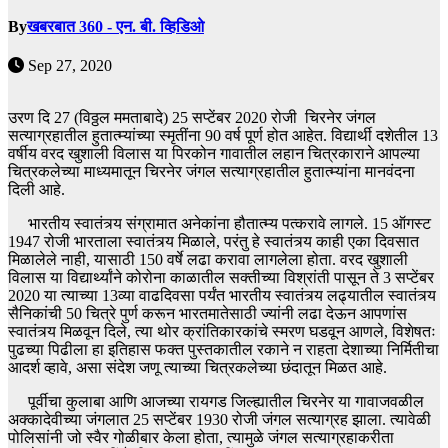
By
खबरबात 360 - एन. बी. व्हिडिओ
Sep 27, 2020
उरण दि 27 (विठ्ठल ममताबादे) 25 सप्टेंबर 2020 रोजी चिरनेर जंगल
सत्याग्रहातील हुतात्म्यांच्या स्मृतींना 90 वर्ष पूर्ण होत आहेत. विद्यार्थी दशेतील 13
वर्षीय वरद खुशाली विलास या पिरकोन गावातील लहान चित्रकाराने आपल्या
चित्रकलेच्या माध्यमातून चिरनेर जंगल सत्याग्रहातील हुतात्म्यांना मानवंदना
दिली आहे.
भारतीय स्वातंत्र्य संग्रामात अनेकांना हौतात्म्य पत्करावे लागले. 15 ऑगस्ट
1947 रोजी भारताला स्वातंत्र्य मिळाले, परंतु हे स्वातंत्र्य काही एका दिवसात
मिळालेले नाही, यासाठी 150 वर्षे लढा करावा लागलेला होता. वरद खुशाली
विलास या विद्यार्थ्यांने कोरोना काळातील सक्तीच्या विश्रांती पासून ते 3 सप्टेंबर
2020 या त्याच्या 13व्या वाढदिवसा पर्यंत भारतीय स्वातंत्र्य लढ्यातील स्वातंत्र्य
सैनिकांची 50 चित्रे पुर्ण करून भारतमातेसाठी ज्यांनी लढा देऊन आपणांस
स्वातंत्र्य मिळवून दिले, त्या थोर क्रांतिकारकांचे स्मरण घडवून आणले, विशेषतः
पुढच्या पिढीला हा इतिहास फक्त पुस्तकातील रकाने न राहता देशाच्या निर्मितीचा
आदर्श व्हावे, असा संदेश जणू त्याच्या चित्रकलेच्या छंदातून मिळत आहे.
पूर्वीचा कुलाबा आणि आजच्या रायगड जिल्ह्यातील चिरनेर या गावाजवळील
अक्कादेवीच्या जंगलात 25 सप्टेंबर 1930 रोजी जंगल सत्याग्रह झाला. त्यावेळी
पोलिसांनी जो स्वैर गोळीबार केला होता, त्यामुळे जंगल सत्याग्रहाकरीता