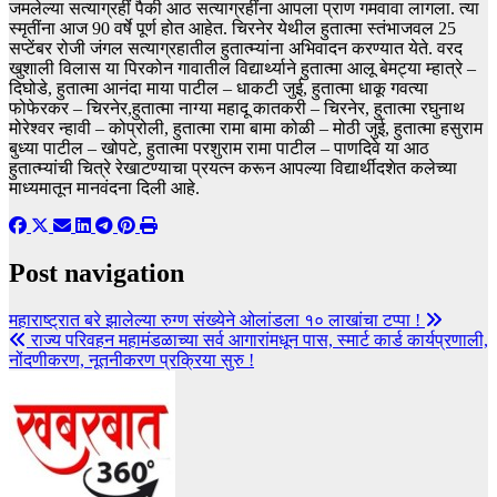
जमलेल्या सत्याग्रहीं पैकी आठ सत्याग्रहींना आपला प्राण गमवावा लागला. त्या
स्मृतींना आज 90 वर्षे पूर्ण होत आहेत. चिरनेर येथील हुतात्मा स्तंभाजवल 25
सप्टेंबर रोजी जंगल सत्याग्रहातील हुतात्म्यांना अभिवादन करण्यात येते. वरद
खुशाली विलास या पिरकोन गावातील विद्यार्थ्याने हुतात्मा आलू बेमट्या म्हात्रे –
दिघोडे, हुतात्मा आनंदा माया पाटील – धाकटी जुई, हुतात्मा धाकू गवत्या
फोफेरकर – चिरनेर,हुतात्मा नाग्या महादू कातकरी – चिरनेर, हुतात्मा रघुनाथ
मोरेश्वर न्हावी – कोप्रोली, हुतात्मा रामा बामा कोळी – मोठी जुई, हुतात्मा हसुराम
बुध्या पाटील – खोपटे, हुतात्मा परशुराम रामा पाटील – पाणदिवे या आठ
हुतात्म्यांची चित्रे रेखाटण्याचा प्रयत्न करून आपल्या विद्यार्थीदशेत कलेच्या
माध्यमातून मानवंदना दिली आहे.
Post navigation
महाराष्ट्रात बरे झालेल्या रुग्ण संख्येने ओलांडला १० लाखांचा टप्पा !
राज्य परिवहन महामंडळाच्या सर्व आगारांमधून पास, स्मार्ट कार्ड कार्यप्रणाली,
नोंदणीकरण, नूतनीकरण प्रक्रिया सुरु !