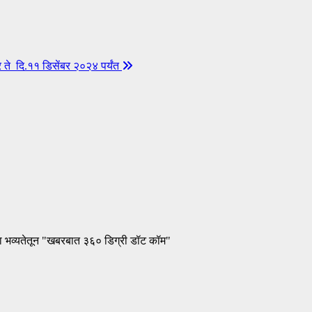
बर ते दि.११ डिसेंबर २०२४ पर्यंत
ा भव्यतेतून "खबरबात ३६० डिग्री डॉट कॉम"