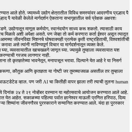
त आले होते. ज्यामध्ये उद्योग क्षेत्रातील विविध समस्यांवर आदरणीय प्रल्हाद पै
्रल्हाद पै यावेळी केलेले मार्गदर्शन ऐकताना सभागृहातील सर्व प्रेक्षक अक्षरशः
 पडणे. उद्योगातून माणूस कर्मयोग, स्वानंदयोग साध्य करू शकतो. त्यासाठी काय
िळावे अशी अपेक्षा असते. पण जेव्हा तो कर्म करणारा कर्ता ईश्वर असून त्यातून
आमच्या जीवनविद्या मिशनचे घोषवाक्यही प्रत्येक कृती राष्ट्रहिताची, विश्वशांतीची
असे त्यांनी नाविण्यपूर्ण विचार या मार्गदर्शनातून व्यक्त केले.
 घ्या, व्यवसायातील खाचखळगे जाणून घ्या. ज्यामुळे तुम्हाला व्यवसायात यश
 करण्याची गरजच लागणार नाही.
ा तो कृतज्ञतेच्या भावनेतून, मनापासून भरावा. दिल्याने येत आहे रे या निसर्ग
ा करूणा, कौतुक आणि कृतज्ञता या गोष्टी जर तुमच्याजवळ असतील तर तुम्हाला
म्ही आऊटडेटेड व्हाल. पण जरी AI चा कितीही वापर झाला तरी त्याची तुलना human
ध्ये दिनांक २४ ते २९ नोव्हेंबर दरम्यान या महोत्सवाचे आयोजन करण्यात आले आहे.
 येत आहेत. सकाळच्या पहिल्या पर्वात ज्ञानेश्वर माऊली प्रणित हरिपाठ, दिव्य
्या शिष्यांना जीवनगौरव पुरस्काराने सन्मानित करण्यात आले. यंदा हा पुरस्कार