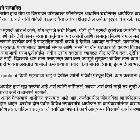
ने सन्मानित
ी उद्योग हाच योग या विषयावर पॉडकास्ट फॉरमॅटवर आधारित चर्चासत्र आयोजित करण्या
रविराज कानडे यांनी यावेळी प्रल्हाद पैंना त्यांच्या क्षेत्रातील अनेक प्रश्न विचारले. प
ग म्हणजे जोडलं जाणे, योग म्हणजे संधी मिळणे, योगी होणे म्हणजे इतरांच्या उपयोगी
रणपणे कोणतेही काम करताना कर्तुत्वाचा मद असतो आणि कामातून मिळणारे फळ मलाच म
साने प्रत्येक कर्म हे राष्ट्रहितासाठी करावे हे देखील आवर्जून सांगितले. यासाठीच 
ि ग्राहक यांच्यासोबत आणखी समाज आणि निसर्ग या दोन घटकांचाही अवश्य विचार करावा 
ाजाची गरज पूर्ण होईल. नवीन उद्योग करताना त्याबद्दल नीट प्लॅनिंग करा, ट्रेनिंग
ज नाही. दिवसाचे आठ तास मनापासून काम करा ज्यामुळे तुम्हाला चोविस तास काम
ांलाही भावना असतात यासाठी कर्मचाऱ्यांना पगार किंवा बोनस देताना, इंकम टॅक्स भरतान
quotient किती महत्त्वाचा आहे ते देखील त्यांनी यावेळी पटवून दिले. काम करतान
नी अपडेट होणं खूप गरजेचं आहे असं त्यांनी सांगितलं. कारण असं केलं नाही तर तु
रच असं ते ठामपणे म्हणाले.
निमित्त आनंद मेळाव्याचे आयोजन करण्यात आले आहे. कर्जतमधील जीवनविद्या ज्ञानपीठाम
ोत आहेत. दररोज दोन पर्वात विविध उपक्रमांचे आयोजन या कार्यक्रमांर्तगत करण्यात
श होता. पहिल्या सत्रात जीवनविद्या मिशनचे कार्य आयुष्यभर निस्वार्थ कार्य करणाऱ