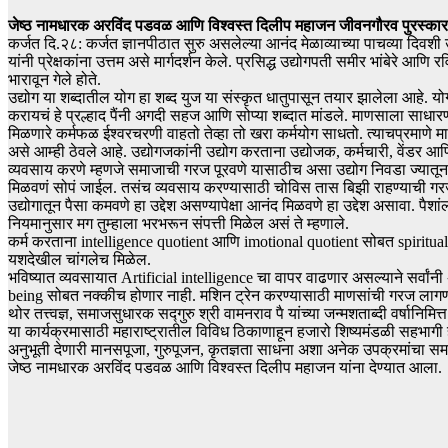
जेष्ठ नामधारक अरविंद पडवळ आणि विश्वस्त दिलीप महाजन जीवनगौरव पुरस्कारा
कर्जत दि.२८: कर्जत ज्ञानपीठात सुरु असलेल्या आनंद मेळाव्याच्या पाचव्या दिवश
यांनी प्रेक्षकांना उत्तम असे मार्गदर्शन केले. प्रसिद्ध उद्योगपती समीर भांबेरे आणि 
भारावून गेले होते.
उद्योग या शब्दातील योग हा शब्द युज या संस्कृत धातुपासून तयार झालेला आहे. यो
करायचं हे प्रल्हाद पैंनी अगदी सहज आणि सोप्या शब्दात मांडले. माणसाला साधा
मिळणारे कर्मफळ ईश्वरचरणी वाहतो तेव्हा तो खरा कर्मयोग साधतो. त्याचप्रमाणे माण
असे आम्ही ठेवले आहे. उद्योगजकांनी उद्योग करताना उद्योजक, कर्मचारी, वेंडर आण
व्यवसाय करणे म्हणजे समाजाची गरज पूरवणे यासाठीच असा उद्योग निवडा ज्यातून सम
मिळवणं सोपं जाईल. तसंच व्यवसाय करण्यासाठी चोविस तास बिझी राहण्याची गर
उद्योगातून पैसा कमवणे हा उद्देश असण्यापेक्षा आनंद मिळवणे हा उद्देश असावा. पैश
नियमानुसार मग तुम्हाला भरभरून संपत्ती मिळेल असं ते म्हणाले.
कर्म करताना intelligence quotient आणि imotional quotient सोबत spiritual 
यशदेखील चांगलेच मिळेल.
भविष्यात व्यवसायात Artificial intelligence चा वापर वाढणार असल्याने सर्वां
being सोबत नक्कीच होणार नाही. मशिन ट्रेन करण्यासाठी माणसांची गरज लागणा
थोर तत्त्वज्ञ, समाजसुधारक सद्गुरु श्री वामनराव पै यांच्या जन्मशताब्दी वर्षा
या कार्यक्रमासाठी महाराष्ट्रातील विविध ठिकाणाहून हजारो शिष्यमंडळी सहभागी ह
अनुभूती देणारी मानसपूजा, गुरुपूजन, कृतज्ञता साधना अशा अनेक उपक्रमांचा समावे
जेष्ठ नामधारक अरविंद पडवळ आणि विश्वस्त दिलीप महाजन यांना देण्यात आला.