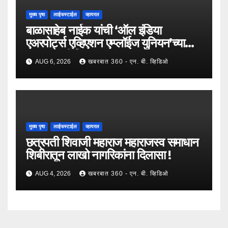
मुख्य पृष्ठ
लाईफस्टाईल
व्हायरल
बाळासाहेब नाईक यांची ‘ऑल इंडिया
एअरपोर्ट्स एव्हिएशन एम्प्लॉईज युनियन’च्या
उपाध्यक्षपदी निवड !
AUG 6, 2026
खबरबात 360 - एन. बी. व्हिडिओ
मुख्य पृष्ठ
लाईफस्टाईल
व्हायरल
छत्रपती शिवाजी महाराज महाराजस्व समाधान
शिबीरातून लाखो नागरिकांना दिलासा !
AUG 4, 2026
खबरबात 360 - एन. बी. व्हिडिओ