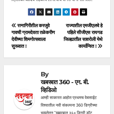
Post
रत्नागिरीतील करजुवे
राज्यातील एमजीएलचे हे
गावची ग्रामदेवता तळेकरीण
पहिले सीजीएस रायगड
navigation
देवीच्या शिमगोत्सवाला
जिल्ह्यातील सावरोली येथे
सुरूवात !
कार्यान्वित !
By
खबरबात 360 - एन. बी.
व्हिडिओ
आम्ही साकारत आहोत प्रथमच वेबसाईट
विश्वातील नवी संकल्पना 360 डिग्रीच्या
भव्यतेतून "खबरबात ३६० डिग्री डॉट