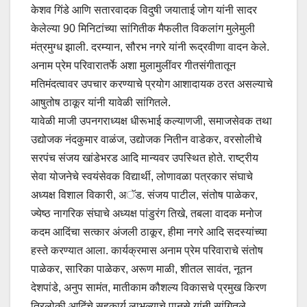
केशव गिंडे आणि सतारवादक विदुषी जयाताई जोग यांनी सादर
केलेल्या 90 मिनिटांच्या सांगितीक मैफलीत विकलांग मुलेमुली
मंत्रमुग्ध झाली. दरम्यान, सौरभ नगरे यांनी रूद्रवीणा वादन केले.
अनाम प्रेम परिवारातर्फे अशा मुलामुलींवर गीतसंगीतातून
मतिमंदत्वावर उपचार करण्याचे प्रयोग आशादायक ठरत असल्याचे
आषुतोष ठाकूर यांनी यावेळी सांगितले.
यावेळी माजी उपनगराध्यक्ष धीरूभाई कल्याणजी, समाजसेवक तथा
उद्योजक नंदकुमार वाळंज, उद्योजक नितीन वाडेकर, वरसोलीचे
सरपंच संजय खांडेभरड आदि मान्यवर उपस्थित होते. राष्ट्रीय
सेवा योजनेचे स्वयंसेवक विद्यार्थी, लोणावळा पत्रकार संघाचे
अध्यक्ष विशाल विकारी, अॅड. संजय पाटील, संतोष पाळेकर,
ज्येष्ठ नागरिक संघाचे अध्यक्ष पांडुरंग तिखे, तबला वादक मनोज
कदम आदिंचा सत्कार अंजली ठाकूर, हीमा नगरे आदि सदस्यांच्या
हस्ते करण्यात आला. कार्यक्रमास अनाम प्रेम परिवाराचे संतोष
पाळेकर, सारिका पाळेकर, अरूण माळी, शीतल सावंत, नूतन
देशपांडे, अनुप सामंत, मातीकाम कौशल्य विकासचे प्रमुख किरण
त्रिलोकी आदिंचे सहकार्य लाभल्याचे पानसे यांनी सांगितले.