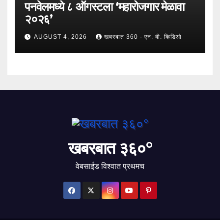
पनवेलमध्ये ८ ऑगस्टला ‘महारोजगार मेळावा
२०२६’
AUGUST 4, 2026
खबरबात 360 - एन. बी. व्हिडिओ
खबरबात ३६०°
वेबसाईड विश्वात प्रथमच