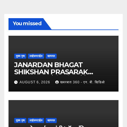
You missed
मुख्य पृष्ठ
लाईफस्टाईल
व्हायरल
JANARDAN BHAGAT
SHIKSHAN PRASARAK
SANSTHA: जेबीएसपी संस्थेचे मुख्य
AUGUST 6, 2026
खबरबात 360 - एन. बी. व्हिडिओ
प्रशासकीय कार्यालय आणि अत्याधुनिक मूट
कोर्टचे थाटात लोकार्पण !
मुख्य पृष्ठ
लाईफस्टाईल
व्हायरल