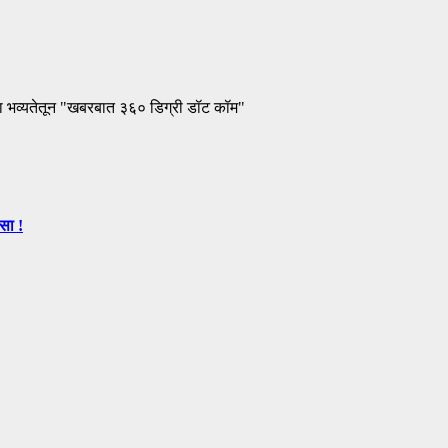
ा भव्यतेतून "खबरबात ३६० डिग्री डॉट कॉम"
सा !