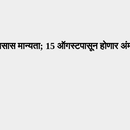
वासास मान्यता; 15 ऑगस्टपासून होणार अ