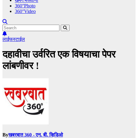
खमंग मेजवानी
360°Photo
360°Video
लाईफस्टाईल
दहावीचा उर्वरित एक विषयाचा पेपर
लांबणीवर !
By
खबरबात 360 - एन. बी. व्हिडिओ