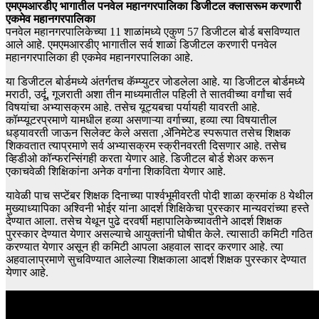
एमएमआरडीए भागातील पनवेल महानगरपालिका डिजीटल क्लासरूम करणारी
एकमेव महानगरपालिका
पनवेल महानगरपालिकेच्या 11 शाळांमध्ये एकुण 57 डिजीटल बोर्ड बसविण्यात
आले आहे. एमएमआरडीए भागातील सर्व शाळां डिजीटल करणारी पनवेल
महानगरपालिका ही एकमेव महानगरपालिका आहे.
या डिजीटल बोर्डमध्ये अंतर्गतच कॅम्प्युटर जोडलेला आहे. या डिजीटल बोर्डमध्ये
मराठी, उर्दू, गूजराती अशा तीन माध्यमातील पहिली ते सातवीच्या वर्गांचा सर्व
विषयांचा अभ्यासक्रम आहे. तसेच यूट्यबचा पर्यायही यावरती आहे.
कॉम्प्यूटरप्रमाणे यामधील हव्या असणाऱ्या वर्गाच्या, हव्या त्या विषयातील
धड्यावरती जाऊन सिलेक्ट केले असता ,ॲनिमेटेड स्परूपात तसेच शिक्षक
शिकवतात त्याप्रमाणे सर्व अभ्यासक्रम स्क्रीनवरती दिसणार आहे. तसेच
व्हिडीओ कॉन्फरन्सिंगही करता येणार आहे. डिजीटल बोर्ड शेअर करून
एकाचवेळी शिक्षिकांना अनेक वर्गाना शिकविता येणार आहे.
यावेळी पाच सप्टेंबर शिक्षक दिनाच्या पार्श्वभूमीवरती पोदी शाळा क्रमांक 8 येथील
मुख्याध्यापिका अश्विनी भोईर यांना आदर्श शिक्षिकेचा पुरस्कार मान्यवरांच्या हस्ते
देण्यात आला. तसेच येथून पुढे दरवर्षी महापालिकेच्यावतीने आदर्श शिक्षक
पुरस्कार देण्यात येणार असल्याचे आयुक्तांनी घोषीत केले. त्यासाठी कमिटी गठित
करण्यात येणार असून ही कमिटी आपला अहवाल सादर करणार आहे. त्या
अहवालाप्रमाणे सुचविण्यात आलेल्या शिक्षकाला आदर्श शिक्षक पुरस्कार देण्यात
येणार आहे.