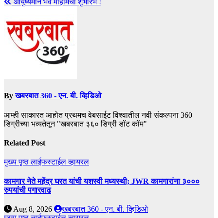
आयुष्यमान भव मोहीमेचा शुभारंभ !
By
खबरबात 360 - एन. बी. व्हिडिओ
आम्ही साकारत आहोत प्रथमच वेबसाईट विश्वातील नवी संकल्पना 360
डिग्रीच्या भव्यतेतून "खबरबात ३६० डिग्री डॉट कॉम"
Related Post
मुख्य पृष्ठ
लाईफस्टाईल
व्हायरल
कामगार नेते महेंद्र घरत यांची यशस्वी मध्यस्थी; JWR कामगारांना ३०००
रुपयांची पगारवाढ
Aug 8, 2026
खबरबात 360 - एन. बी. व्हिडिओ
मुख्य पृष्ठ
लाईफस्टाईल
व्हायरल