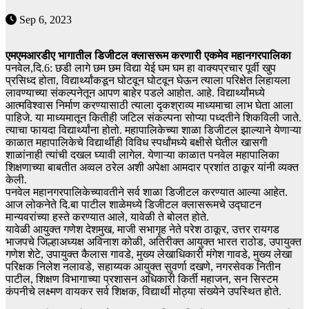
Sep 6, 2023
एमएमआरडीए भागातील डिजीटल क्लासरूम करणारी एकमेव महानगरपालिका
पनवेल,दि.6: छडी लागे छम छम विद्या येई घम घम हा वाक्यप्रचार पूर्वी खुप
प्रसिध्द होता, विद्यार्थ्यांकडून घोटवून घोटवून घेऊन त्याला परिक्षेत लिहायला
लावण्याच्या संकल्पनेतून आपण बाहेर पडले आहोत. आहे. विद्यार्थ्यांमध्ये
आत्मविश्वास निर्माण करण्यासाठी त्याला दृकश्राव्य माध्यमाचा लाभ घेता आला
पाहिजे. या माध्यमातून कितीही जटिल संकल्पना सोप्या पध्दतीने शिकविली जाते.
त्याचा फायदा विद्यार्थ्यांना होतो. महापालिकेच्या शाळा डिजीटल झाल्याने येणाऱ्या
काळात महापालिकेचे विद्यार्थीही विविध स्पर्धांमध्ये बक्षीसे घेतील खासगी
शाळांनाही त्यांची दखल घ्यावी लागेल. येणाऱ्या काळात पनवेल महापालिका
शिक्षणाच्या बाबतीत अव्वल ठरेल अशी अपेक्षा आमदार प्रशांत ठाकूर यांनी व्यक्त
केली.
पनवेल महानगरपालिकेच्यावतीने सर्व शाळा डिजीटल करण्यात आल्या आहेत.
आज लोकनेते दि.बा पाटील शाळेमध्ये डिजीटल क्लासरूमचे उद्घाटन
मान्यवरांच्या हस्ते करण्यात आले, यावेळी ते बोलत होते.
यावेळी आयुक्त गणेश देशमुख, माजी सभागृह नेते परेश ठाकूर, उत्तर रायगड
भाजपचे जिल्हाअध्यक्ष अविनाश कोळी, अतिरीक्त आयुक्त भारत राठोड, उपायुक्त
गणेश शेटे, उपायुक्त कैलास गावडे, मुख्य लेखाधिकारी मंगेश गावडे, मुख्य लेखा
परिक्षक निलेश नलावडे, सहाय्यक आयुक्त सुवर्णा दखणे, नगरसेवक नितीन
पाटील, शिक्षण विभागाच्या प्रशासन अधिकारी किर्ती महाजन, सन सिस्टम
कंपनीचे लक्ष्मण वायकर सर्व शिक्षक, विद्यार्थी मोठ्या संख्येने उपस्थित होते.