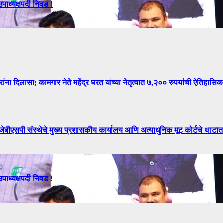
उपाध्यक्षपदी निवड !
िलासा; कामगार नेते महेंद्र घरत यांच्या नेतृत्वात ७,२०० रुपयांची ऐतिहासिक
े मुख्य प्रशासकीय कार्यालय आणि अत्याधुनिक मूट कोर्टचे थाटात ल
उपाध्यक्षपदी निवड !