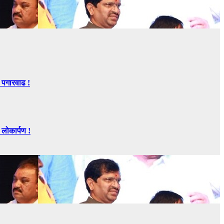
 पगारवाढ !
ोकार्पण !