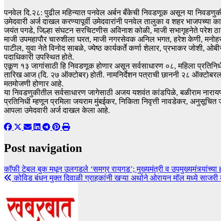
पनवेल दि.२८: पुढील महिन्यात पनवेल अर्बन बँकेची निवडणूक असून या निवडणुकीकर
उमेदवारी अर्ज दाखल करण्यापूर्वी उमेदवारांनी पनवेल तालुका व शहर भाजपच्या क
जयंत पगडे, जिल्हा संघटन सरचिटणीस अविनाश कोळी, माजी सभागृहनेते परेश ठाक
माजी उपमहापौर चारुशीला घरत, माजी नगरसेवक अनिल भगत, हरेश केणी, मनोहर म
पाटील, युवा नेते विनोद साबळे, ज्येष्ठ कार्यकर्ते कर्णा शेलार, प्रभाकर जोशी, ओबी
पदाधिकारी उपस्थित होते.
एकूण १३ जागांसाठी हि निवडणूक होणार असून सर्वसाधारण ०८, महिला प्रतिनिधी
तारिख आज (दि. २७ ऑक्टोबर) होती. नामनिर्देशन पत्राची छाननी २८ ऑक्टोबरला, त
मतमोजणी होणार आहे.
या निवडणुकीतील सर्वसाधारण जागेसाठी अजय यशवंत कांडपिळे, बळीराम नारायण म
प्रतिनिधी म्हणून प्रमिला जयराम मुंबईकर, निकिता निवृत्ती नावडेकर, अनुसूचित 
आपला उमेदवारी अर्ज दाखल केला आहे.
Post navigation
कॉफी टेबल बुक मधून उलगडले ‘समग्र रायगड’; मुख्यमंत्री व उपमुख्यमंत्र्यांच्या
कोविड बंधन मुक्त दिवाळी ग्राहकांनी खऱ्या अर्थाने ओरायन मॉल मध्ये साजरी