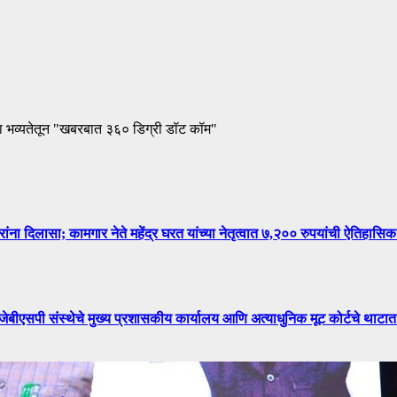
ा भव्यतेतून "खबरबात ३६० डिग्री डॉट कॉम"
िलासा; कामगार नेते महेंद्र घरत यांच्या नेतृत्वात ७,२०० रुपयांची ऐतिहासिक
े मुख्य प्रशासकीय कार्यालय आणि अत्याधुनिक मूट कोर्टचे थाटात ल