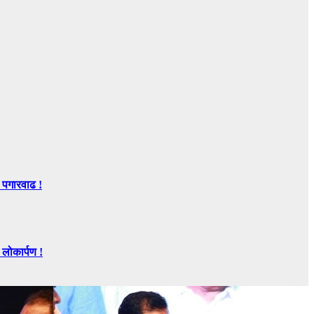
 पगारवाढ !
ोकार्पण !