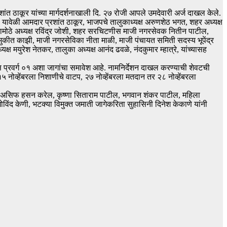
ंत ठाकूर यांच्या मार्गदर्शनाखाली दि. २७ रोजी आपले उमदेवारी अर्ज दाखल केले.
. यावेळी आमदार प्रशांत ठाकूर, भाजपचे तालुकाध्यक्ष अरुणशेठ भगत, शहर अध्यक्ष
ामोठे अध्यक्ष रविंद्र जोशी, शहर सरचिटणीस माजी नगरसेवक नितीन पाटील,
कीत काझी, माजी नगरसेविका नीता माळी, माजी पंचायत समिती सदस्य भूपेंद्र
्यक्ष मयुरेश नेतकर, तालुका अध्यक्ष आनंद ढवळे, नंदकुमार म्हात्रे, यांच्यासह
प्रवर्ग ०१ अशा जागांचा समावेश आहे. नामनिर्देशन दाखल करण्याची शेवटची
नोव्हेंबरला निशाणीचे वाटप, २७ नोव्हेंबरला मतदान तर २८ नोव्हेंबरला
दम, असिफ हसन करेल, कृष्णा सिताराम पाटील, भगवान शंकर पाटील, महिला
ोविंद केणी, भटक्या विमुक्त जमाती जागेकरिता सुहासिनी दिनेश केकाणे यांनी