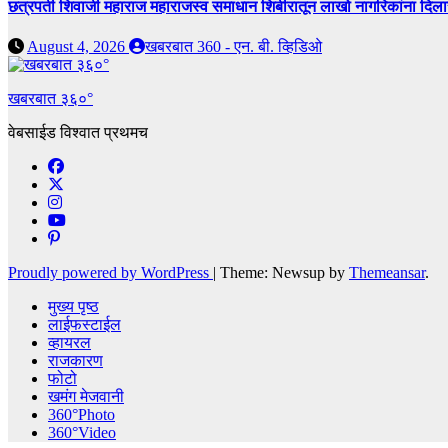
छत्रपती शिवाजी महाराज महाराजस्व समाधान शिबीरातून लाखो नागरिकांना दिला
August 4, 2026
खबरबात 360 - एन. बी. व्हिडिओ
खबरबात ३६०°
वेबसाईड विश्वात प्रथमच
Proudly powered by WordPress
|
Theme: Newsup by
Themeansar
.
मुख्य पृष्ठ
लाईफस्टाईल
व्हायरल
राजकारण
फोटो
खमंग मेजवानी
360°Photo
360°Video