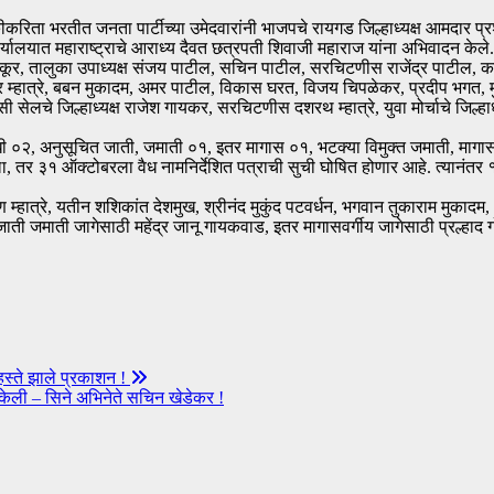
िता भरतीत जनता पार्टीच्या उमेदवारांनी भाजपचे रायगड जिल्हाध्यक्ष आमदार प्रशा
ार्यालयात महाराष्ट्राचे आराध्य दैवत छत्रपती शिवाजी महाराज यांना अभिवादन केले
ूर, तालुका उपाध्यक्ष संजय पाटील, सचिन पाटील, सरचिटणीस राजेंद्र पाटील, क
्हात्रे, बबन मुकादम, अमर पाटील, विकास घरत, विजय चिपळेकर, प्रदीप भगत, मु
सी सेलचे जिल्हाध्यक्ष राजेश गायकर, सरचिटणीस दशरथ म्हात्रे, युवा मोर्चाचे जिल्हाध
 ०२, अनुसूचित जाती, जमाती ०१, इतर मागास ०१, भटक्या विमुक्त जमाती, मागास 
र ३१ ऑक्टोबरला वैध नामनिर्देशित पत्राची सुची घोषित होणार आहे. त्यानंतर १५ 
्हात्रे, यतीन शशिकांत देशमुख, श्रीनंद मुकुंद पटवर्धन, भगवान तुकाराम मुका
जाती जमाती जागेसाठी महेंद्र जानू गायकवाड, इतर मागासवर्गीय जागेसाठी प्रल्हाद ग
 हस्ते झाले प्रकाशन !
 केली – सिने अभिनेते सचिन खेडेकर !