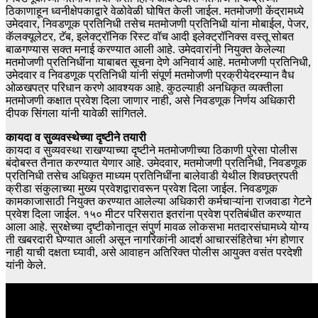
ठिकाणाहून ध्वनीक्षेपकाद्वारे वेळोवेळी घोषित केली जाईल. मतमोजणी केंद्रामध्ये
उमेदवार, निवडणूक प्रतिनिधी तसेच मतमोजणी प्रतिनिधी यांना मोबाईल, पेजर,
कॅलक्यूलेटर, टॅब, इलेक्ट्रॉनिक रिस्ट वॉच आदी इलेक्ट्रॉनिक्स वस्तू सोबत
बाळगण्यास सक्त मनाई करण्यात आली आहे. उमेदवारांनी नियुक्त केलेल्या
मतमोजणी प्रतिनिधींना याबाबत सूचना देणे अनिवार्य आहे. मतमोजणी प्रतिनिधी,
उमेदवार व निवडणूक प्रतिनिधी यांनी संपूर्ण मतमोजणी प्रक्रीयेदरम्यान वैध
ओळखपत्र परिधान करणे आवश्यक आहे. कुठल्याही अनधिकृत व्यक्तीला
मतमोजणी कक्षात प्रवेश दिला जाणार नाही, असे निवडणूक निर्णय अधिकारी
दीपक सिंगला यांनी यावेळी सांगितले.
कायदा व सुव्यवस्थेच्या दृष्टीने तयारी
कायदा व सुव्यवस्था राखण्याच्या दृष्टीने मतमोजणीच्या ठिकाणी पुरेसा पोलीस
बंदोबस्त तैनात करण्यात येणार आहे. उमेदवार, मतमोजणी प्रतिनिधी, निवडणूक
प्रतिनिधी तसेच अधिकृत माध्यम प्रतिनिधींना बालेवाडी येथील शिवछत्रपती
क्रीडा संकुलाच्या मुख्य प्रवेशद्वारावरून प्रवेश दिला जाईल. निवडणूक
कामकाजासाठी नियुक्त करण्यात आलेल्या अधिकारी कर्मचाऱ्यांना राजवाडा गेटने
प्रवेश दिला जाईल. १५० मीटर परिसरात इतरांना प्रवेश प्रतिबंधीत करण्यात
आला आहे. सुरक्षेच्या दृष्टीकोनातून संपुर्ण मावळ लोकसभा मतदारसंघामध्ये योग्य
ती खबरदारी घेण्यात आली असून नागरिकांनी आदर्श आचारसंहितेचा भंग होणार
नाही याची दक्षता घ्यावी, असे आवाहन अतिरिक्त पोलीस आयुक्त वसंत परदेशी
यांनी केले.