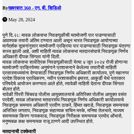
By
खबरबात 360 - एन. बी. व्हिडिओ
May 28, 2024
पुणे दि.२८: मावळ लोकसभा निवडणूकीची मतमोजणी पार पाडण्यासाठी
आवश्यक तयारी अंतिम टप्प्यात आली असून भारत निवडणूक आयोगाच्या
मार्गदर्शक सूचनांनुसार मतमोजणी प्रक्रिया पार पाडण्यासाठी निवडणूक यंत्रणा
सज्ज झाली आहे, अशी माहिती मावळ लोकसभा मतदारसंघाचे निवडणूक निर्णय
अधिकारी दीपक सिंगला यांनी दिली.
मावळ लोकसभा सार्वत्रिक निवडणूकीसाठी येत्या ४ जून २०२४ रोजी होणाऱ्या
मतमोजणी प्रक्रियेच्या अनुषंगाने प्रशासनाने केलेल्या तयारीची माहिती
प्रसारमाध्यमांना देण्यासाठी निवडणूक निर्णय अधिकारी कार्यालय, पुणे महानगर
प्रदेश विकास प्राधिकरण, नवीन प्रशासकीय इमारत, आकुर्डी येथे पत्रकार
परिषदेचे आयोजन करण्यात आले होते, त्यावेळी माहिती देताना दीपक सिंगला
बोलत होते.
यावेळी पिंपरी चिंचवड पोलीस आयुक्तालयाचे अतिरिक्त पोलीस आयुक्त वसंत
परदेशी, मावळ लोकसभा मतदारसंघ निवडणूक निर्णय अधिकारी कार्यालयाचे
निवडणूक समन्वय अधिकारी प्रवीण ठाकरे, हिंमत खराडे, निवडणूक समन्वयक
अभिजित जगताप, निवडणूक सहाय्यक सचिन मस्के, मनिषा तेलभाते, माध्यम
समन्वयक किरण गायकवाड, निवडणूक निरीक्षक समन्वयक प्रमोद ओंभासे,
मनुष्यबळ कक्ष समन्वयक राजू ठाणगे आदी उपस्थित होते.
मतदानाची टक्केवारी