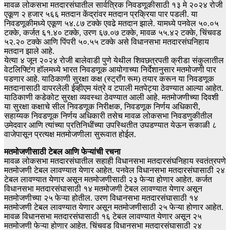
मावळ लोकसभा मतदारसंघातील सार्वत्रिक निवडणूकीसाठी १३ मे २०२४ रोजी
एकूण २ हजार ५६६ मतदान केंद्रांवर मतदान प्रक्रिया पार पडली. या
निवडणूकीमध्ये एकूण ५४.८७ टक्के एवढे मतदान झाले. यामध्ये पनवेल ५०.०५
टक्के, कर्जत ६१.४० टक्के, उरण ६७.०७ टक्के, मावळ ५५.४२ टक्के, चिंचवड
५२.२० टक्के आणि पिंपरी ५०.५५ टक्के असे विधानसभा मतदारसंघनिहाय
मतदान झाले आहे.
येत्या ४ जून २०२४ रोजी बालेवाडी पुणे येथील शिवछत्रपती क्रीडा संकुलातील
वेटलिफ्टिंग हॉलमध्ये भारत निवडणूक आयोगाच्या निर्देशानुसार मतमोजणी पार
पडणार आहे. याठिकाणी सुरक्षा कक्ष (स्ट्राँग रूम) तयार करून या निवडणूक
मतदानासाठी वापरलेली ईव्हीएम यंत्रे व टपाली मतपेट्या ठेवण्यात आल्या आहेत.
याठिकाणी कडेकोट सुरक्षा व्यवस्था ठेवण्यात आली आहे. मतमोजणीच्या दिवशी
या सुरक्षा कक्षाचे सील निवडणूक निरीक्षक, निवडणूक निर्णय अधिकारी,
सहाय्यक निवडणूक निर्णय अधिकारी तसेच मावळ लोकसभा निवडणुकीतील
उमेदवार आणि त्यांच्या प्रतिनिधींच्या उपस्थितीत उघडण्यात येऊन सकाळी ८
वाजेपासून प्रत्यक्ष मतमोजणीला सुरूवात होईल.
मतमोजणीसाठी टेबल आणि फेऱ्यांची रचना
मावळ लोकसभा मतदारसंघातील सहाही विधानसभा मतदारसंघनिहाय स्वतंत्रपणे
मतमोजणी टेबल लावण्यात येणार आहेत. पनवेल विधानसभा मतदारसंघासाठी २४
टेबल लावण्यात येणार असून मतमोजणीसाठी २३ फेऱ्या होणार आहेत. कर्जत
विधानसभा मतदारसंघासाठी १४ मतमोजणी टेबल लावण्यात येणार असून
मतमोजणीच्या २५ फेऱ्या होतील. उरण विधानसभा मतदारसंघासाठी १४
मतमोजणी टेबल लावण्यात येणार असून मतमोजणीसाठी २५ फेऱ्या होणार आहेत.
मावळ विधानसभा मतदारसंघासाठी १६ टेबल लावण्यात येणार असून २५
मतमोजणी फेऱ्या होणार आहेत. चिंचवड विधानसभा मतदारसंघासाठी २४