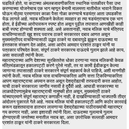
घडविले होते. या कटाच्या अंमलबजावणीकरिता स्थानिक पातळीवर पैसा उभा
करण्याच्या योजनेचाच एक भाग म्हणून बेनामी मालमत्ता मातीमोल भावाने विकत
घोऊन मोठ्या प्रमाणावर काळा पैसा गोळा करण्याचे षडयंत्र आता उघडकीस
येऊ लागले आहे. नवाब मलिकने केलेला व्यवहार हा त्या षडयंत्राचाच एक भाग
होता, हे ईडीच्या आरोपावरून स्पष्ट होत असून पुढील तपासात आणखीही काही
बाबी स्पष्ट होण्याची शक्यता आहे. असे असतानाही, नवाब मलिक याचे मंत्रिपद
वाचविण्यासाठी खुद्द शरद पवारच ठाकरे सरकारवर दबाव आणत असून
मुख्यमंत्रीपद वाचविण्यासाठी उद्धव ठाकरे या दबावापुढे झुकून दाऊदच्या या
हस्तकास संरक्षण देत आहेत, असा आरोप आमदार प्रशांत ठाकूर यांनी या
पत्रकार परिषदेत केला. संपूर्ण ठाकरे सरकारच दाऊदचे गुलाम झाले आहे काय,
असा सवालही त्यांनी केला.
महाराष्ट्राच्या आणि देशाच्या सुरक्षिततेस धोका ठरणाऱ्या नवाब मलिकची केवळ
मंत्रिमंडळातून हकालपट्टी करणे पुरेसे नाही, तर या कामी ईडीकडून केल्या
जाणाऱ्या तपासातही ठाकरे सरकारने संपूर्ण सहकार्य केले पाहिजे, अशी मागणीही
त्यांनी केली. नवाब मलिक यास वाचविण्याकरिता आणि सत्ता टिकविण्याकरिता
आपण महाराष्ट्राचा अपमान करत असून देशद्रोह्याची तरफदारी करत आहोत,
याची ठाकरे सरकारला जाणीव नसावी हे दुर्दैवी आहे. आघाडी सरकारच्या या
लाळघोटेपणामुळेच महाराष्ट्राची नामुष्की होत असून, मुख्यमंत्री ठाकरे
यांच्याप्रमाणे संपूर्ण महाराष्ट्र कणाहीन नाही, हे दाखविण्यासाठी भाजपतर्फे तीव्र
आंदोलन पुकारले गेले आहे. नवाब मलिक यांची हकालपट्टी आणि कठोर कारवाई
करून दहशतवादास हातभार लावणाऱ्या देशद्रोह्याच्या पाठीराख्यांची महाराष्ट्र
गय करणार नाही, असा इशाराही त्यांनी दिला. दाऊदच्या गुलामाचे गुलाम
होण्याएवजी जनतेच्या मनातील नवाब व्हा, असा उपरोधिक सल्लाही आमदार
प्रशांत ठाकूर यांनी ठाकरे सरकारला दिला.