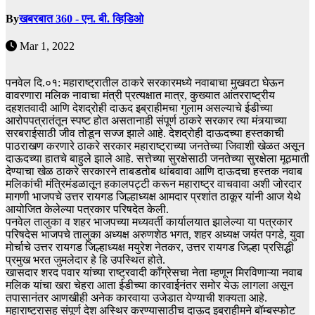
By
खबरबात 360 - एन. बी. व्हिडिओ
Mar 1, 2022
पनवेल दि.०१: महाराष्ट्रातील ठाकरे सरकारमध्ये नवाबाचा मुखवटा घेऊन
वावरणारा मलिक नावाचा मंत्री प्रत्यक्षात मात्र, कुख्यात आंतरराष्ट्रीय
दहशतवादी आणि देशद्रोही दाऊद इब्राहीमचा गुलाम असल्याचे ईडीच्या
आरोपपत्रातंतून स्पष्ट होत असतानाही संपूर्ण ठाकरे सरकार त्या मंत्र्याच्या
सरबराईसाठी जीव तोडून सज्ज झाले आहे. देशद्रोही दाऊदच्या हस्तकाची
पाठराखण करणारे ठाकरे सरकार महाराष्ट्राच्या जनतेच्या जिवाशी खेळत असून
दाऊदच्या हातचे बाहुले झाले आहे. सत्तेच्या सुरक्षेसाठी जनतेच्या सुरक्षेला मूठमाती
देण्याचा खेळ ठाकरे सरकारने ताबडतोब थांबवावा आणि दाऊदचा हस्तक नवाब
मलिकांची मंत्रिमंडळातून हकालपट्टी करून महाराष्ट्र वाचवावा अशी जोरदार
मागणी भाजपचे उत्तर रायगड जिल्हाध्यक्ष आमदार प्रशांत ठाकूर यांनी आज येथे
आयोजित केलेल्या पत्रकार परिषदेत केली.
पनवेल तालुका व शहर भाजपच्या मध्यवर्ती कार्यालयात झालेल्या या पत्रकार
परिषदेस भाजपचे तालुका अध्यक्ष अरुणशेठ भगत, शहर अध्यक्ष जयंत पगडे, युवा
मोर्चाचे उत्तर रायगड जिल्हाध्यक्ष मयुरेश नेतकर, उत्तर रायगड जिल्हा प्रसिद्धी
प्रमुख भरत जुमलेदार हे हि उपस्थित होते.
खासदार शरद पवार यांच्या राष्ट्रवादी काँग्रेसचा नेता म्हणून मिरविणाऱ्या नवाब
मलिक यांचा खरा चेहरा आता ईडीच्या कारवाईनंतर समोर येऊ लागला असून
तपासानंतर आणखीही अनेक कारवाया उजेडात येण्याची शक्यता आहे.
महाराष्ट्रासह संपूर्ण देश अस्थिर करण्यासाठीच दाऊद इब्राहीमने बॉम्बस्फोट