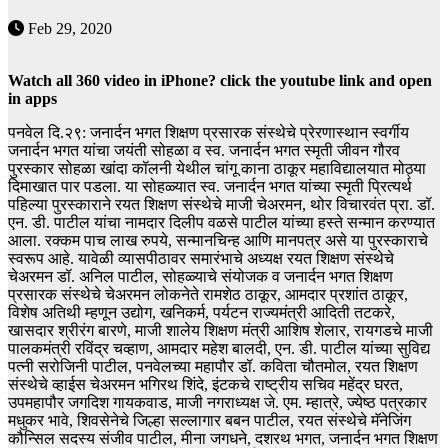
Feb 29, 2020
Watch all 360 video in iPhone? click the youtube link and open
in apps
पनवेल दि.२९: जनार्दन भगत शिक्षण प्रसारक संस्थेचे प्रेरणास्थान स्वर्गीय
जनार्दन भगत यांचा जयंती सोहळा व स्व. जनार्दन भगत स्मृती जीवन गौरव
पुरस्कार सोहळा खांदा कॉलनी येथील चांगू काना ठाकूर महाविद्यालयात मोठ्या
दिमाखात पार पडला. या सोहळ्यात स्व. जनार्दन भगत यांच्या स्मृती प्रित्यर्थ
पहिल्या पुरस्काराने रयत शिक्षण संस्थेचे माजी चेअरमन, थोर विचारवंत प्रा. डॉ.
एन. डी. पाटील यांचा नामदार दिलीप वळसे पाटील यांच्या हस्ते सन्मान करण्यात
आला. रक्कम पाच लाख रुपये, सन्मानचिन्ह आणि मानपत्र असे या पुरस्काराचे
स्वरूप आहे. यावेळी व्यासपीठावर समारंभाचे अध्यक्ष रयत शिक्षण संस्थेचे
चेअरमन डॉ. अनिल पाटील, सोहळ्याचे संयोजक व जनार्दन भगत शिक्षण
प्रसारक संस्थेचे चेअरमन लोकनेते रामशेठ ठाकूर, आमदार प्रशांत ठाकूर,
विशेष अतिथी म्हणून उद्योग, खनिकर्म, पर्यटन राज्यमंत्री आदिती तटकरे,
खासदार श्रीरंग बारणे, माजी शालेय शिक्षण मंत्री आशिष शेलार, रायगडचे माजी
पालकमंत्री रविंद्र चव्हाण, आमदार महेश बालदी, एन. डी. पाटील यांच्या सुविद्य
पत्नी सरोजिनी पाटील, पनवेलच्या महापौर डॉ. कविता चौतमोल, रयत शिक्षण
संस्थेचे व्हाईस चेअरमन भगिरथ शिंदे, इंटकचे राष्ट्रीय सचिव महेंद्र घरत,
उपमहापौर जगदिश गायकवाड, माजी नगराध्यक्ष जे. एम. म्हात्रे, ज्येष्ठ पत्रकार
मधुकर भावे, शिवसेनेचे जिल्हा सल्लागार बबन पाटील, रयत संस्थेचे मॅनेजिंग
कौन्सिल सदस्य संजीव पाटील, मीना जगधने, दशरथ भगत, जनार्दन भगत शिक्षण