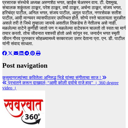
प्रसारक संस्थेचे अध्यक्ष अरुणशेठ भगत, व्हाईस चेअरमन वाय. टी. देशमुख,
संचालक शकुंतला ठाकूर, परेश ठाकूर, वर्षा ठाकूर, अर्चना ठाकूर, संजय भगत,
हरिचंद्र पाटील, अनिल भगत, संजय पाटील, अतुल पाटील, नगरसेवक सतीश
पाटील, आदी मान्यवर व्यासपीठावर उपस्थित होते. सोप्पे रस्ते चालायला सुरळीत
असले तरी ते जिथे तुम्हाला जायचे असतील तिकडेच ते नेतीलच असे नाही.
मळलेल्या वाटेने कुणीही जातो पण न मळलेल्या वाटेवरून चालतो तो स्वतःचा मार्ग
तयार करतो. तोच जीवनात यशस्वी होतो असे सांगून स्व. जनार्दन भगत स्मृती
जीवन गौरव पुरस्कार सोहळ्यामध्ये सत्काराला उत्तर देताना प्रा. एन. डी. पाटील
यांनी संवाद साधला.
Post navigation
कुसुमाग्रज्यांच्या कवितेला अनिरुद्ध भिडे यांच्या संगीताचा साज !
प्रभातने करून दाखवलं; “आमी कोली दर्याचे राजे हाव” । 360 degree
video ।