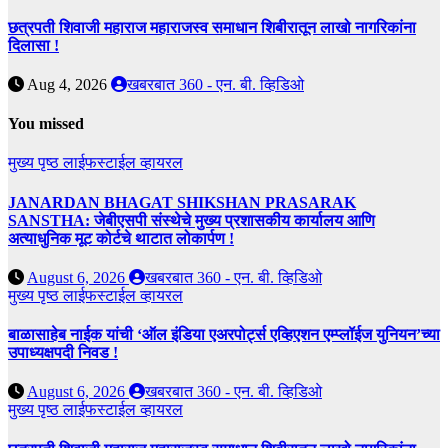
छत्रपती शिवाजी महाराज महाराजस्व समाधान शिबीरातून लाखो नागरिकांना
दिलासा !
Aug 4, 2026
खबरबात 360 - एन. बी. व्हिडिओ
You missed
मुख्य पृष्ठ
लाईफस्टाईल
व्हायरल
JANARDAN BHAGAT SHIKSHAN PRASARAK
SANSTHA: जेबीएसपी संस्थेचे मुख्य प्रशासकीय कार्यालय आणि
अत्याधुनिक मूट कोर्टचे थाटात लोकार्पण !
August 6, 2026
खबरबात 360 - एन. बी. व्हिडिओ
मुख्य पृष्ठ
लाईफस्टाईल
व्हायरल
बाळासाहेब नाईक यांची ‘ऑल इंडिया एअरपोर्ट्स एव्हिएशन एम्प्लॉईज युनियन’च्या
उपाध्यक्षपदी निवड !
August 6, 2026
खबरबात 360 - एन. बी. व्हिडिओ
मुख्य पृष्ठ
लाईफस्टाईल
व्हायरल