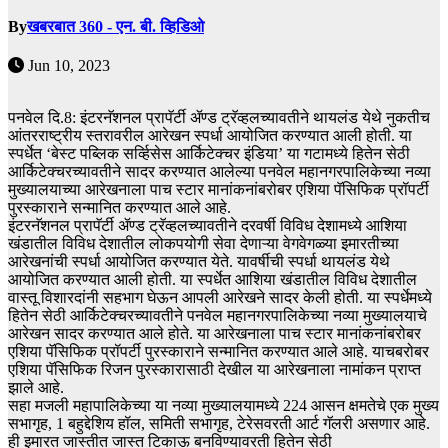
By
खबरबात 360 - एन. बी. व्हिडिओ
Jun 10, 2023
पनवेल दि.8: इंटरनॅशनल प्रापॅर्टी ॲण्ड ट्रॅव्हलच्यावतीने थायलंड येथे नुकतीच
आंतरराष्ट्रीय स्तरावरील आरेखन स्पर्धा आयोजित करण्यात आली होती. या
स्पर्धेत ‘बेस्ट पब्लिक सर्व्हिसेस आर्किटेक्चर इंडिया’ या गटामध्ये हितेन सेठी
आर्किटेक्चरच्यावतीने सादर करण्यात आलेल्या पनवेल महानगरपालिकेच्या नव्या
मुख्यालयाच्या आरेखनाला पाच स्टार मानांकनांबरोबर एशिया पॅसिफिक प्रॉपर्टी
पुरस्काराने सन्मानित करण्यात आले आहे.
इंटरनॅशनल प्रापॅर्टी ॲण्ड ट्रॅव्हलच्यावतीने दरवर्षी विविध देशामध्ये आशिया
खंडातील विविध देशातील लोकपयोगी सेवा देणाऱ्या वेगवेगळ्या इमारतीच्या
आरेखनांची स्पर्धा आयोजित करण्यात येते. यावर्षीची स्पर्धा थायलंड येथे
आयोजित करण्यात आली होती. या स्पर्धेत आशिया खंडातील विविध देशातील
वास्तू विशारदांनी सहभाग घेऊन आपली आरेखने सादर केली होती. या स्पर्धेमध्ये
हितेन सेठी आर्किटेक्चरच्यावतीने पनवेल महानगरपालिकेच्या नव्या मुख्यालयाचे
आरेखन सादर करण्यात आले होते. या आरेखनाला पाच स्टार मानांकनांबरोबर
एशिया पॅसिफिक प्रॉपर्टी पुरस्काराने सन्मानित करण्यात आले आहे. याचबरोबर
एशिया पॅसिफिक रिजन पुरस्कारासाठी देखील या आरेखनाला नामांकन प्राप्त
झाले आहे.
सहा मजली महापालिकेच्या या नव्या मुख्यालयामध्ये 224 आसन क्षमतेचे एक मुख्य
सभागृह, 1 बहुद्देशिय हॉल, समिती सभागृह, टेरेसवरती आर्ट गॅलरी असणार आहे.
ही इमारत जास्तीत जास्त टिकाऊ बनविण्यावरती हितेन सेठी