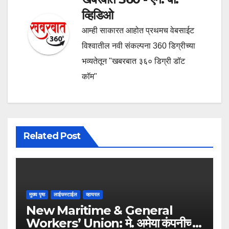
व्हिडिओ
आम्ही साकारत आहोत प्रथमच वेबसाईट
विश्वातील नवी संकल्पना 360 डिग्रीच्या
भव्यतेतून "खबरबात ३६० डिग्री डॉट
कॉम"
Related Post
मुख्य पृष्ठ
लाईफस्टाईल
व्हायरल
New Maritime & General
Workers’ Union: मे. अमेया कंपनीच्या