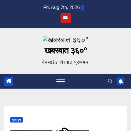
Skip
Fri. Aug 7th, 2026
to
content
खबरबात ३६०°
वेबसाईड विश्वात प्रथमच
मुख्य पृष्ठ