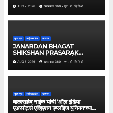
कामगारांना दिलासा; कामगार नेते महेंद्र घरत
AUG 7, 2026
खबरबात 360 - एन. बी. व्हिडिओ
यांच्या नेतृत्वात ७,२०० रुपयांची ऐतिहासिक
पगारवाढ !
मुख्य पृष्ठ
लाईफस्टाईल
व्हायरल
JANARDAN BHAGAT
SHIKSHAN PRASARAK
SANSTHA: जेबीएसपी संस्थेचे मुख्य
AUG 6, 2026
खबरबात 360 - एन. बी. व्हिडिओ
प्रशासकीय कार्यालय आणि अत्याधुनिक मूट
कोर्टचे थाटात लोकार्पण !
मुख्य पृष्ठ
लाईफस्टाईल
व्हायरल
बाळासाहेब नाईक यांची ‘ऑल इंडिया
एअरपोर्ट्स एव्हिएशन एम्प्लॉईज युनियन’च्या