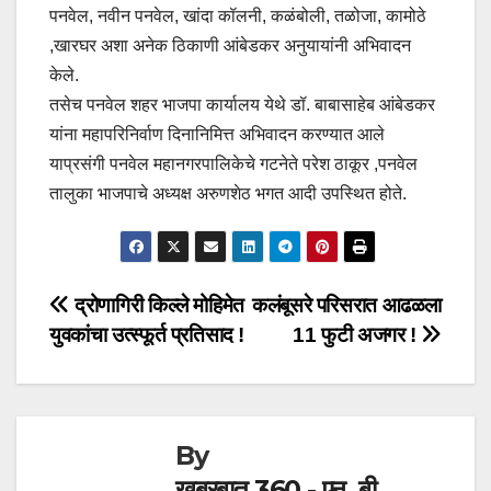
पनवेल, नवीन पनवेल, खांदा कॉलनी, कळंबोली, तळोजा, कामोठे
,खारघर अशा अनेक ठिकाणी आंबेडकर अनुयायांनी अभिवादन
केले.
तसेच पनवेल शहर भाजपा कार्यालय येथे डॉ. बाबासाहेब आंबेडकर
यांना महापरिनिर्वाण दिनानिमित्त अभिवादन करण्यात आले
याप्रसंगी पनवेल महानगरपालिकेचे गटनेते परेश ठाकूर ,पनवेल
तालुका भाजपाचे अध्यक्ष अरुणशेठ भगत आदी उपस्थित होते.
Post
द्रोणागिरी किल्ले मोहिमेत
कलंबूसरे परिसरात आढळला
युवकांचा उत्स्फूर्त प्रतिसाद !
11 फुटी अजगर !
navigation
By
खबरबात 360 - एन. बी.