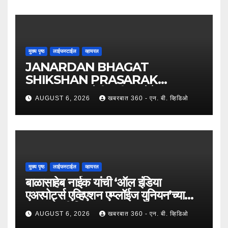
पगारवाढ !
मुख्य पृष्ठ
लाईफस्टाईल
व्हायरल
JANARDAN BHAGAT
SHIKSHAN PRASARAK
SANSTHA: जेबीएसपी संस्थेचे मुख्य
AUGUST 6, 2026
खबरबात 360 - एन. बी. व्हिडिओ
प्रशासकीय कार्यालय आणि अत्याधुनिक मूट
कोर्टचे थाटात लोकार्पण !
मुख्य पृष्ठ
लाईफस्टाईल
व्हायरल
बाळासाहेब नाईक यांची ‘ऑल इंडिया
एअरपोर्ट्स एव्हिएशन एम्प्लॉईज युनियन’च्या
उपाध्यक्षपदी निवड !
AUGUST 6, 2026
खबरबात 360 - एन. बी. व्हिडिओ